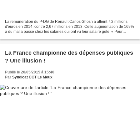
La rémunération du P-DG de Renault Carlos Ghosn a atteint 7,2 millions
d'euros en 2014, contre 2,67 millions en 2013. Cette augmentation de 169%
a du mal à passe chez les salariés qui ont vu leur salaire gelé. « Pour
Ghosn, le jackpot, pour nous les miettes...
La France championne des dépenses publiques
? Une illusion !
Publié le 20/05/2015 à 15:40
Par
Syndicat CGT Le Meux