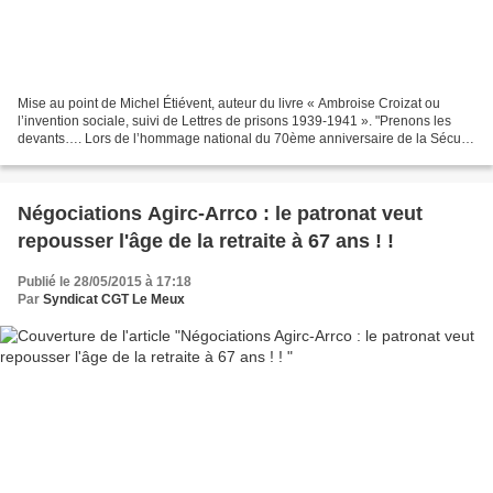
Mise au point de Michel Étiévent, auteur du livre « Ambroise Croizat ou
l’invention sociale, suivi de Lettres de prisons 1939-1941 ». "Prenons les
devants…. Lors de l’hommage national du 70ème anniversaire de la Sécu
(si jamais il est rendu !!!!!…), attendez...
Négociations Agirc-Arrco : le patronat veut
repousser l'âge de la retraite à 67 ans ! !
Publié le 28/05/2015 à 17:18
Par
Syndicat CGT Le Meux