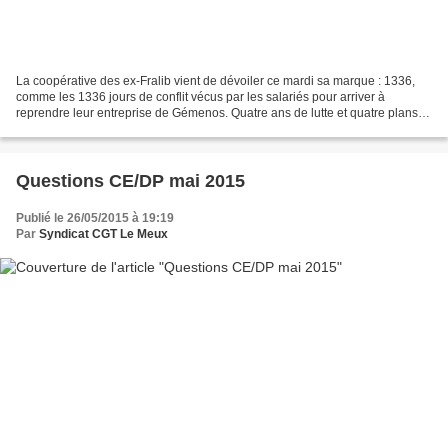
La coopérative des ex-Fralib vient de dévoiler ce mardi sa marque : 1336,
comme les 1336 jours de conflit vécus par les salariés pour arriver à
reprendre leur entreprise de Gémenos. Quatre ans de lutte et quatre plans
sociaux après l'annonce de la fermeture...
Questions CE/DP mai 2015
Publié le 26/05/2015 à 19:19
Par
Syndicat CGT Le Meux