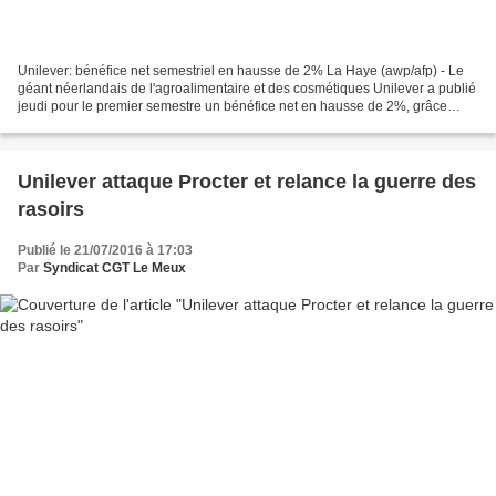
Unilever: bénéfice net semestriel en hausse de 2% La Haye (awp/afp) - Le
géant néerlandais de l'agroalimentaire et des cosmétiques Unilever a publié
jeudi pour le premier semestre un bénéfice net en hausse de 2%, grâce
notamment à la vente de produits...
Unilever attaque Procter et relance la guerre des
rasoirs
Publié le 21/07/2016 à 17:03
Par
Syndicat CGT Le Meux