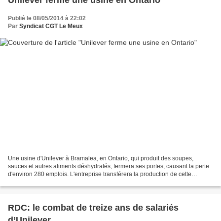
Unilever ferme une usine en Ontario
Publié le 08/05/2014 à 22:02
Par
Syndicat CGT Le Meux
Une usine d'Unilever à Bramalea, en Ontario, qui produit des soupes,
sauces et autres aliments déshydratés, fermera ses portes, causant la perte
d'environ 280 emplois. L'entreprise transférera la production de cette
installation aux États-Unis. Unilever...
RDC: le combat de treize ans de salariés
d’Unilever