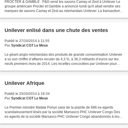
PROCTER & GAMBLE : P&G vend les savons Camay et Zest à Unilever Le
groupe américain Procter et Gamble a annoncé lundi qu'il allait vendre ses
marques de savons Camay et Zest au néerlandais Unilever. La transaction,
dont le montant n'a pas été précisé,...
Unilever enlisé dans une chute des ventes
Publié le 27/10/2014 à 11:55
Par
Syndicat CGT Le Meux
Le géant anglo-néerlandais des produits de grande consommation Unilever
a vu son chiffre d’affaires reculer de 4,3 %, à 36,3 milliards d’euros sur les
neufs premiers mois de 2014. Les recettes concoctées par Unilever pour
relancer sa croissance ne portent...
Unilever Afrique
Publié le 25/10/2014 à 19:34
Par
Syndicat CGT Le Meux
Le Premier ministre Matata Ponyo saisi de la plainte de 686 ex-agents
scandaleusement lésés par la société Marsavco PHC Unilever Congo Des
ex-agents de la société Marsavco PHC Unilever Congo abandonnés à leur
triste sort et regroupés dans une association...