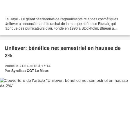
La Haye - Le géant néerlandais de l'agroalimentaire et des cosmétiques
Unilever a annoncé mardi le rachat de la marque suédoise Blueair, qui
fabrique des purificateurs d'air. Fondé en 1996 à Stockholm, Blueair a
enregistré un chiffre d'affaires de 106...
Unilever: bénéfice net semestriel en hausse de
2%
Publié le 21/07/2016 à 17:14
Par
Syndicat CGT Le Meux