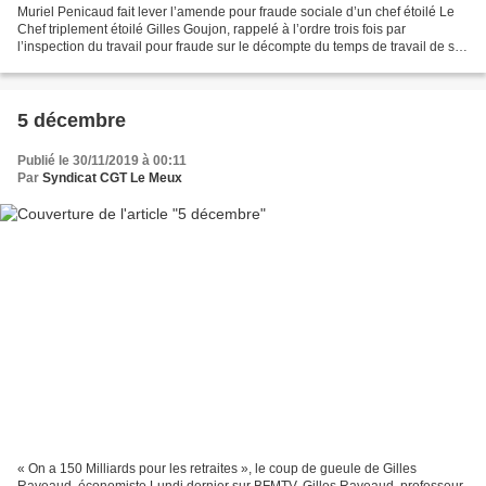
Muriel Penicaud fait lever l’amende pour fraude sociale d’un chef étoilé Le
Chef triplement étoilé Gilles Goujon, rappelé à l’ordre trois fois par
l’inspection du travail pour fraude sur le décompte du temps de travail de ses
salariés, a obtenu une faveur...
5 décembre
Publié le 30/11/2019 à 00:11
Par
Syndicat CGT Le Meux
« On a 150 Milliards pour les retraites », le coup de gueule de Gilles
Raveaud, économiste Lundi dernier sur BFMTV, Gilles Raveaud, professeur