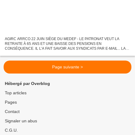
AGIRC ARRCO 22 JUIN SIÈGE DU MEDEF - LE PATRONAT VEUT LA
RETRAITE À 65 ANS ET UNE BAISSE DES PENSIONS EN
CONSÉQUENCE. IL L’A FAIT SAVOIR AUX SYNDICATS PAR E-MAIL... LA
CFDT EST POUR Les mesures clefs du projet du Medef envoyé à la CGT
Sous-indexation...
Page suivante >
Hébergé par Overblog
Top articles
Pages
Contact
Signaler un abus
C.G.U.