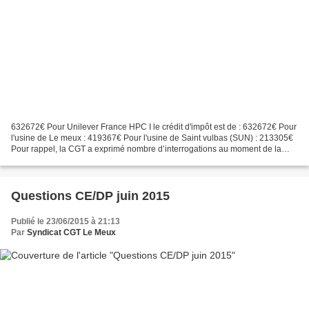
632672€ Pour Unilever France HPC I le crédit d'impôt est de : 632672€ Pour
l'usine de Le meux : 419367€ Pour l'usine de Saint vulbas (SUN) : 213305€
Pour rappel, la CGT a exprimé nombre d’interrogations au moment de la
mise en place du CICE et du pacte...
Questions CE/DP juin 2015
Publié le 23/06/2015 à 21:13
Par
Syndicat CGT Le Meux