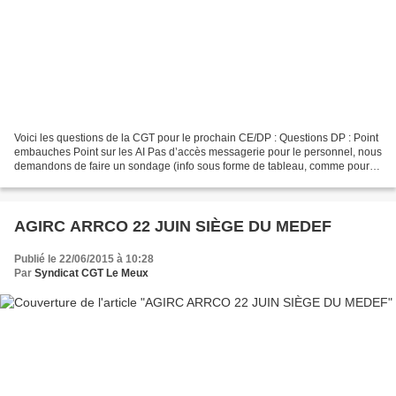
Voici les questions de la CGT pour le prochain CE/DP : Questions DP : Point
embauches Point sur les AI Pas d’accès messagerie pour le personnel, nous
demandons de faire un sondage (info sous forme de tableau, comme pour
les bouchons) et de régulariser...
AGIRC ARRCO 22 JUIN SIÈGE DU MEDEF
Publié le 22/06/2015 à 10:28
Par
Syndicat CGT Le Meux