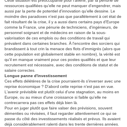
Cette situation est préoccupante pour l'avenir, par la pénurie de
ressources qualifiées qu'elle ne peut manquer d'engendrer, mais
aussi par la perte de potentiel d'innovation qu'elle dessine. Le
moindre des paradoxes n'est pas que parallèlement à cet état de
fait résultant de la crise, il y a aussi dans certains pays d'Europe
comme la France, une pénurie de techniciens, d'ingénieurs, de
personnel soignant et de médecins en raison de la sous-
valorisation de ces emplois ou des conditions de travail qui
prévalent dans certaines branches. À l'encontre des sorciers qui
brandissent à tout crin la menace des flots d'immigrés (alors que
cette population est globalement stable en nombre), la vérité est
qu'il en manque vraiment pour ces postes qualifiés et que leur
recrutement est nécessaire, avec des conditions de statut et de
salaire correctes.
Longue panne d'investissement
Ces effets délétères de la crise pourraient-ils s'inverser avec une
reprise économique ? D'abord cette reprise n'est pas en vue.
L'avenir prévisible est plutôt celui d'une stagnation, au moins en
Europe, ou au mieux d'une croissance si faible qu'elle ne
contrecarrera pas ces effets déjà bien là.
Pour en juger plutôt que faire valser des prévisions, souvent
démenties ou révisées, il faut regarder attentivement ce qui se
passe du côté des investissements réalisés et prévus. Ils avaient
déjà considérablement ralenti dans les trente dernières années.