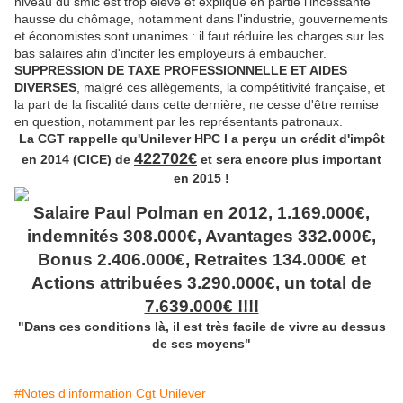
niveau du smic est trop élevé et explique en partie l'incessante
hausse du chômage, notamment dans l'
industrie, gouvernements
et économistes sont unanimes : il faut réduire les charges sur les
bas salaires afin d'inciter les employeurs à embaucher.
SUPPRESSION DE TAXE PROFESSIONNELLE ET AIDES
DIVERSES
, malgré ces allègements, la compétitivité française, et
la part de la fiscalité dans cette dernière, ne cesse d'
être
remise
en question, notamment par les représentants patronaux.
La CGT rappelle qu'Unilever HPC I a perçu un crédit d'impôt
422702€
en 2014 (CICE) de
et sera encore plus important
en 2015 !
Salaire Paul Polman en 2012, 1.169.000€,
indemnités 308.000€, Avantages 332.000€,
Bonus 2.406.000€, Retraites 134.000€ et
Actions attribuées 3.290.000€, un total de
7.639.000€ !!!!
"Dans ces conditions là, il est très facile de vivre au dessus
de ses moyens"
#Notes d'information Cgt Unilever