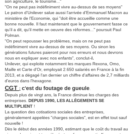
son agriculture, le tourisme..."
"On ne peut pas indéfiniment vivre au-dessus de ses moyens"
Le patron d'Unilever salue aussi l'arrivée d'Emmanuel Macron au
ministère de l'Economie, qui "doit être accueillie comme une
bonne nouvelle. Il faut maintenant que le gouvernement fasse ce
qu'il a dit, qu'il mette en oeuvre des réformes..." poursuit Paul
Polman.
"On peut repousser les problèmes, mais on ne peut pas
indéfiniment vivre au-dessus de ses moyens. Ou sinon les
générations futures paieront pour nos erreurs et nous devrons
nous en expliquer avec nos enfants", conclut-il
.
Unilever, qui exploite notamment les marques Rexona, Omo,
Maille et Carte d'Or, employait 2.650 salariés en France à la fin
2013, et a dégagé l'an dernier un chiffre d'affaires de 2,7 milliards
d'euros dans l'hexagone.
CGT
c'est du foutage de gueule
:
.
Depuis plus de vingt ans, la France diminue les charges des
entreprises.
DEPUIS 1990, LES ALLÈGEMENTS SE
MULTIPLIENT
!
La question des cotisations sociales des entreprises,
généralement appelées "charges sociales", est en effet tout sauf
nouvelle !
Dès le début des années 1990, estimant que le coût du travail au