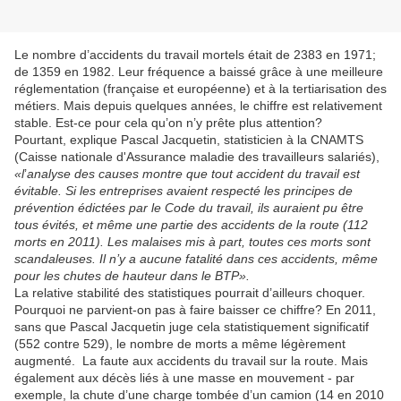
Le nombre d’accidents du travail mortels était de 2383 en 1971;
de 1359 en 1982. Leur fréquence a baissé grâce à une meilleure
réglementation (française et européenne) et à la tertiarisation des
métiers. Mais depuis quelques années, le chiffre est relativement
stable. Est-ce pour cela qu’on n’y prête plus attention?
Pourtant, explique Pascal Jacquetin, statisticien à la CNAMTS
(Caisse nationale d'Assurance maladie des travailleurs salariés),
«l
’
analyse des causes montre que tout accident du travail est
évitable. Si les entreprises avaient respecté les principes de
prévention édictées par le Code du travail, ils auraient pu être
tous évités, et même une partie des accidents de la route (112
morts en 2011). Les malaises mis à part, toutes ces morts sont
scandaleuses. Il n’y a aucune fatalité dans ces accidents, même
pour les chutes de hauteur dans le BTP».
La relative stabilité des statistiques pourrait d’ailleurs choquer.
Pourquoi ne parvient-on pas à faire baisser ce chiffre? En 2011,
sans que Pascal Jacquetin juge cela statistiquement significatif
(552 contre 529), le nombre de morts a même légèrement
augmenté. La faute aux accidents du travail sur la route. Mais
également aux décès liés à une masse en mouvement - par
exemple, la chute d’une charge tombée d’un camion (14 en 2010