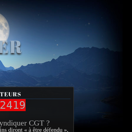
VER
ITEURS
2419
syndiquer CGT ?
ins diront « à être défendu »,