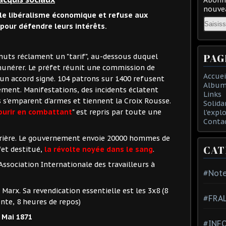
nouvea
 le libéralisme économique et refuse aux
Email
 pour défendre leurs intérêts.
PAG
anuts réclament un "tarif", au-dessous duquel
munérer. Le préfet réunit une commission de
Accuei
t un accord signé. 104 patrons sur 1400 refusent
Album
ement. Manifestations, des incidents éclatent
Links
s s'emparent d'armes et tiennent la Croix Rousse.
Solida
mourir en combattant
" est repris par toute une
l'expl
Conta
uvrière. Le gouvernement envoie 20000 hommes de
CAT
fet destitué,
la révolte noyée dans le sang
.
l'Association Internationale des travailleurs à
#Note
 Marx. Sa revendication essentielle est les 3x8 (8
#FRA
ente, 8 heures de repos)
 Mai 1871
#INFO