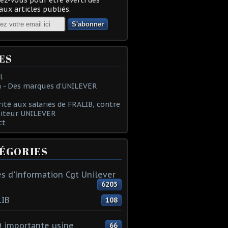
ux articles publiés.
ES
l
 - Des marques d'UNILEVER
rité aux salariés de FRALIB, contre
oiteur UNILEVER
ct
ÉGORIES
s d'information Cgt Unilever
6203
LIB
108
 importante usine
66