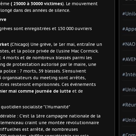
trême
( 25000 à 30000 victimes
). Le mouvement
plongé dans des années de silence.
#Unil
ève
#Appe
rèves sont enregistrées et 150 000 ouvriers
#NAO
arket
(Chicago) Une grève, le 1er mai, entraîne un
tes, et la police privée de l'usine Mac Cormick.
fait 4 morts et de nombreux blessés parmi les
#AVE
ting de protestation autorisé par le maire, une
 police : 7 morts, 59 blessés. S'ensuivent
#Inté
5 organisateurs du meeting sont arrêtés,
utres resteront emprisonnés. Ces événements
#Unil
ier mai comme journée de lutte
et de
#Réun
e quotidien socialiste "l'Humanité"
érable : C'est la 1ère campagne nationale de la
#Unil
 Clemenceau craint une montée révolutionnaire
 Griffuelhes est arrêté, de nombreuses
#Comi