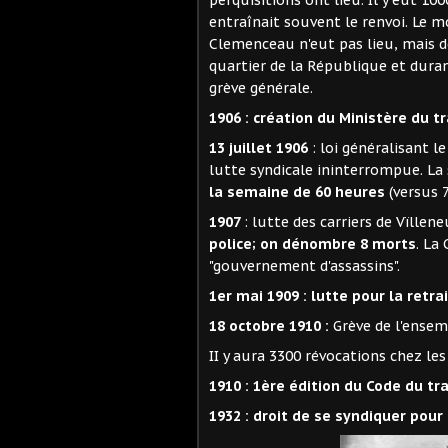
perquisitions ont lieu. Il y eut 100
entraînait souvent le renvoi. Le 
Clemenceau n'eut pas lieu, mais de
quartier de la République et duran
grève générale.
1906 : création du Ministère du tr
13 juillet 1906
: loi généralisant l
lutte syndicale ininterrompue. La 
la semaine de 60 heures
(versus 
1907
: lutte des carriers de Vïllen
police; on dénombre 8 morts
. La
"gouvernement d'assassins".
1er mai 1909 : lutte pour la retra
18 octobre 1910 :
Grève de l'ensem
II y aura 3300 révocations chez le
1910 : 1ère édition du Code du tra
1932 : droit de se syndiquer pour