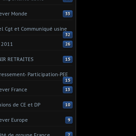
ever Monde
33
l Cgt et Communiqué usine
32
 2011
26
NIR RETRAITES
15
ressement- Participation-PEE
15
ever France
13
ions de CE et DP
10
ever Europe
9
té de groupe France
7