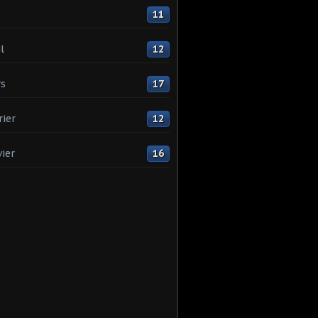
11
l
12
s
17
rier
12
vier
16