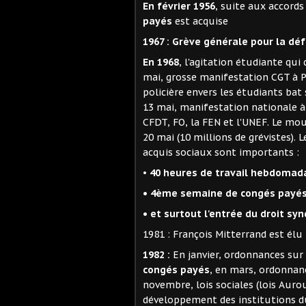
En février 1956
, suite aux accord
payés
est acquise
1967 : Grève générale pour la déf
En 1968
, l'agitation étudiante qui
mai, grosse manifestation CGT à Pa
policière envers les étudiants bat 
13 mai, manifestation nationale à l
CFDT, FO, la FEN et l'UNEF. Le mo
20 mai (10 millions de grévistes). 
acquis sociaux sont importants :
•
40 heures de travail hebdomadai
• 4ème semaine de congés payés
• et surtout l'entrée du droit syn
1981 : François Mitterrand est élu
1982 :
En janvier, ordonnances sur
congés payés
, en mars, ordonnan
novembre, lois sociales (lois Auroux
développement des institutions du 