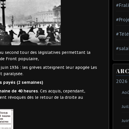
#Fral
#Proj
#Tél
#sala
 au second tour des législatives permettant la
de Front populaire,
 juin 1936 : les grèves atteignent leur apogée Les
ARC
t paralysée.
2026
s payés (2 semaines)
maine de 40 heures
. Ces acquis, cependant,
Ao
rent révoqués dès le retour de la droite au
Juil
Jui