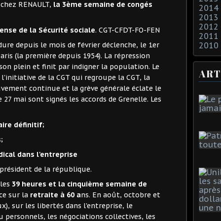
s chez RENAULT,
la 3ème semaine de congés
2014
2013
2012
ense de la Sécurité sociale
. CGT-CFDT-FO-FEN
2011
2010
 dure depuis le mois de février déclenche, le 1er
ris (la première depuis 1954). La répression
son plein et finit par indigner la population. Le
ART
'initiative de la CGT qui regroupe la CGT, la
uvement continue et la grève générale éclate le
Le 27 mai sont signés les accords de Grenelle. Les
re définitif;
;
dical dans l'entreprise
 président de la république.
 les
39 heures et la cinquième semaine de
ce sur la
retraite à 60 a
ns. En août, octobre et
), sur les libertés dans l'entreprise, le
personnels, les négociations collectives, les