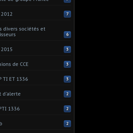
 2012
7
s divers sociétés et
isseurs
6
 2015
3
ions de CCE
3
 TI ET 1336
3
t d'alerte
2
PTI 1336
2
ib
2