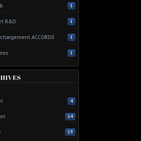
ib
1
et R&D
1
échargement ACCORDS
1
ires
1
HIVES
ût
4
let
14
n
15