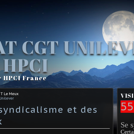
AT CGT UNILE
 HPCI
r HPCI France
GT Le Meux
VIS
Unilever
55
syndicalisme et des
x
Se 
Certa