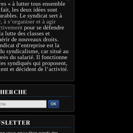
res « à lutter tous ensemble
 fait, les deux idées sont
arables. Le syndicat sert à
r, à s’organiser et à agir
ctivement
pour se défendre
la lutte des classes et
érir de nouveaux droits.
ndicat d’entreprise est la
du syndicalisme, car situé au
près du salarié. Il fonctionne
les syndiqués qui proposent,
tent et décident de l’activité.
CHERCHE
OK
SLETTER
z-vous pour être averti des