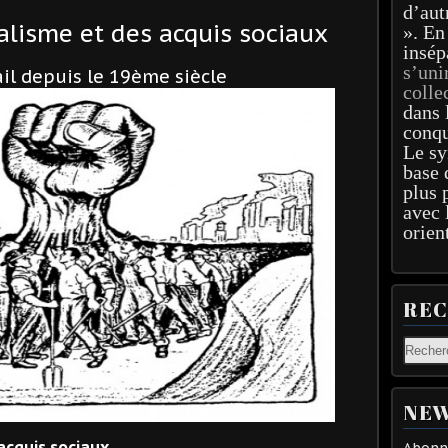
d’aut
alisme et des acquis sociaux
». En
insép
s’uni
ail depuis le 19ème siècle
colle
dans 
conqu
Le sy
base 
plus 
avec 
orien
RE
NEW
acquis sociaux
Abonne