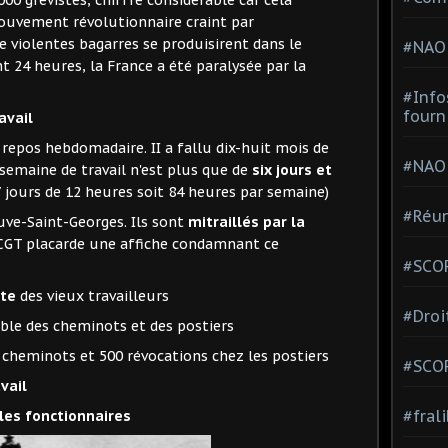
000 grévistes, chiffre considérable car cela
mouvement révolutionnaire craint par
 violentes bagarres se produisirent dans le
#NAO
t 24 heures, la France a été paralysée par la
#Info
fourn
avail
e repos hebdomadaire. II a fallu dix-huit mois de
#NAO
semaine de travail n'est plus que de
six jours et
7 jours de 12 heures soit 84 heures par semaine)
#Réun
euve-Saint-Georges. Ils sont
mitraillés par la
 CGT placarde une affiche condamnant ce
#SCOP
ite
des vieux travailleurs
#Droi
ble des cheminots et des postiers
s cheminots et 500 révocations chez les postiers
#SCO
vail
#fral
 les fonctionnaires