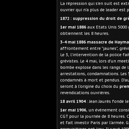
La répression qui s'en suit est ex
ouvrier qui n'a plus de leader est 
1872 : suppression du droit de gr
1er mai 1886
aux Etats Unis 5000 g
obtiennent les 8 heures.
3-4 mai 1886 massacre de Haym
affrontement entre "jaunes", grévis
Le 3, l'intervention de la police 
grévistes. Le 4 mai, lors d'un mee
bombe explose dans les rangs de la
arrestations, condamnations. Les 
condamnés à mort et pendus. D'a
seront à l'origine du choix du
prem
revendications ouvrières.
18 avril 1904
: Jean Jaurès fonde l
1er mai 1906
, un événement consid
CGT pour la journée de 8 heures.
et fait investir Paris par l'armée.