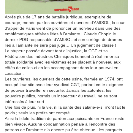
Après plus de 17 ans de bataille juridique, exemplaire de
courage, menée par les ouvrières et ouvriers d’AMISOL, la cour
d’appel de Paris vient de prononcer un non-lieu dans une des
emblématiques affaires liées à l’amiante : Claude Chopin le
dernier PDG responsable d’AMISOL et son cortège de drames
liés à l’amiante ne sera pas jugé… Un jugement de classe !
La stupeur passée devant tant d’injustice, la CGT et sa
Fédération des Industries Chimiques tiennent à réaffirmer sa
totale solidarité avec les victimes et se placent à nouveau aux
côtés de celles-ci en les accompagnant dans leur pourvoi en
cassation.
Les ouvrières, les ouvriers de cette usine, fermée en 1974, ont
occupé leur site avec leur syndicat CGT, portant cette exigence
de pouvoir travailler en sécurité. Jamais les autorités, les
pouvoirs publics, hormis un inspecteur du travail, ne se sont
intéressés à leur sort.
Une fois de plus, ni la vie, ni la santé des salarié-e-s, n’ont fait le
poids ; seuls les profits ont compté.
Ainsi la fidèle tradition de pardon aux puissants en France reste
bien vivace. Aucune condamnation pénale à l’encontre des
patrons de l’amiante n’a encore pu être obtenue : les parquets