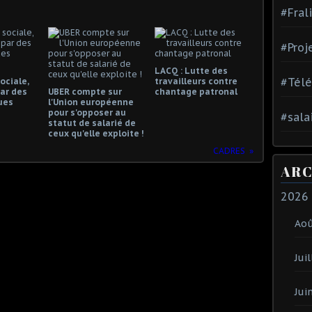
#Fral
#Proj
LACQ : Lutte des
#Tél
ociale,
travailleurs contre
ar des
UBER compte sur
chantage patronal
ues
l'Union européenne
pour s'opposer au
#sala
statut de salarié de
ceux qu'elle exploite !
CADRES
ARC
2026
Ao
Juil
Jui