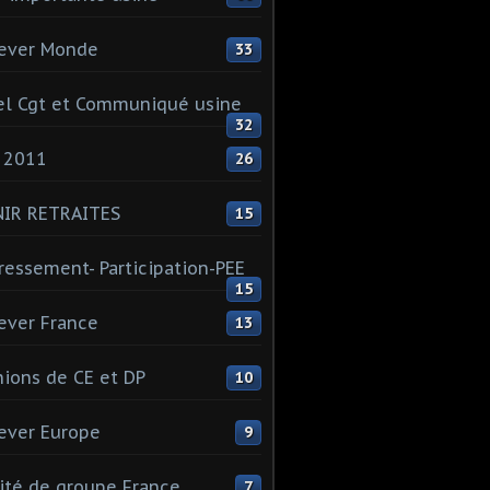
ever Monde
33
l Cgt et Communiqué usine
32
 2011
26
NIR RETRAITES
15
ressement- Participation-PEE
15
ever France
13
ions de CE et DP
10
ever Europe
9
té de groupe France
7