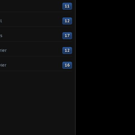
11
l
12
s
17
rier
12
vier
16