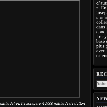
d’aut
». En
insép
s’uni
colle
dans 
conqu
Le sy
base 
plus 
avec 
orien
RE
NEW
lliardaires. Ils accaparent 7.000 milliards de dollars,
Abonne