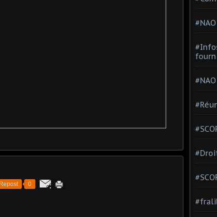
#NAO
#Info
fourn
#NAO
#Réun
#SCOP
#Droi
#SCO
Repost
0
#fral