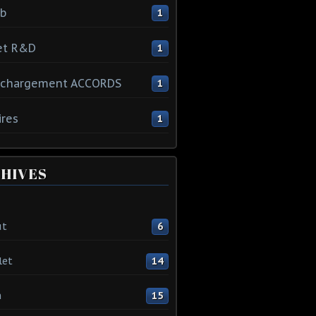
ib
1
et R&D
1
échargement ACCORDS
1
ires
1
HIVES
ût
6
let
14
n
15