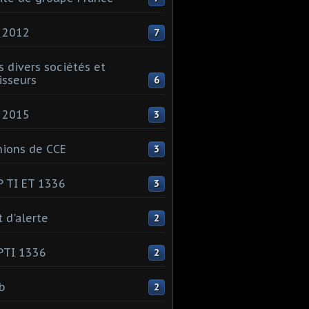
 2012
7
s divers sociétés et
isseurs
6
 2015
3
ions de CCE
3
 TI ET 1336
3
t d'alerte
2
PTI 1336
2
ib
2