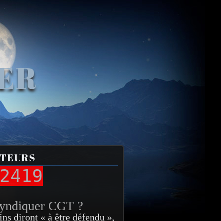
VER
ITEURS
2419
syndiquer CGT ?
ins diront « à être défendu »,