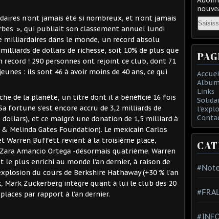
nouvea
rdaires n’ont jamais été si nombreux, et n’ont jamais
Email
rbes », qui publiait son classement annuel lundi
e milliardaires dans le monde, un record absolu
 milliards de dollars de richesse, soit 10% de plus que
PAG
un record ! 290 personnes ont rejoint ce club, dont 71
jeunes : ils sont 46 à avoir moins de 40 ans, ce qui
Accuei
Album
Links
che de la planète, un titre dont il a bénéficié 16 fois
Solida
Sa fortune s’est encore accru de 3,2 milliards de
l'expl
Conta
e dollars), et ce malgré une donation de 1,5 milliard à
l & Melinda Gates Foundation). Le mexicain Carlos
t Warren Buffett revient à la troisième place,
CAT
e Zara Amancio Ortega -désormais quatrième. Warren
st le plus enrichi au monde l’an dernier, à raison de
#Note
l’explosion du cours de Berkshire Hathaway (+30 % l’an
, Mark Zuckerberg intègre quant à lui le club des 20
#FRA
places par rapport à l’an dernier.
#INFO