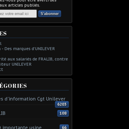
ux articles publiés.
ES
l
 - Des marques d'UNILEVER
rité aux salariés de FRALIB, contre
oiteur UNILEVER
ct
ÉGORIES
s d'information Cgt Unilever
6203
LIB
108
 importante usine
66