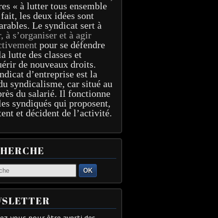
res « à lutter tous ensemble
 fait, les deux idées sont
arables. Le syndicat sert à
r, à s’organiser et à agir
ctivement
pour se défendre
la lutte des classes et
érir de nouveaux droits.
ndicat d’entreprise est la
du syndicalisme, car situé au
près du salarié. Il fonctionne
les syndiqués qui proposent,
tent et décident de l’activité.
CHERCHE
OK
SLETTER
z-vous pour être averti des