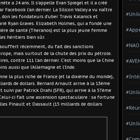
nète a 24 ans. Il s’appelle Evan Spiegel et il a créé
r Facebook l’an dernier. La Silicon Valley a vu naître
#Unil
r, don les fondateurs d’uber Travis Kalanick et
arié Ryan Graves. Elizabeth Holmes, qui a fondé une
#Appe
ière de santé (Theranos) est la plus jeune femme
les héritiers bien sûr.
#NAO
s souffert récemment, du fait des sanctions
Europe, mais surtout de la chute des prix du pétrole.
res, contre 111 l’an dernier. C’est moins que la Chine
#AVE
ins aussi que l’Allemagne et l’Inde.
#Inté
nne la plus riche de France (et la dixième du monde),
iards de dollars. Bernard Arnault arrive à la 13ème
 suivi par Patrick Drahi (SFR), qui arrive à la 57ème
#Unil
 Celui-ci fait une ascension spectaculaire : sa fortune
les Pinault et Dassault (15 milliards de dollars
#Réun
#Unil
#Comi