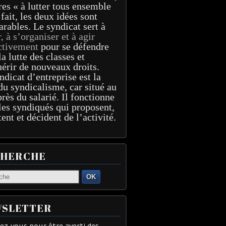
res « à lutter tous ensemble
 fait, les deux idées sont
arables. Le syndicat sert à
r, à s’organiser et à agir
ctivement
pour se défendre
la lutte des classes et
érir de nouveaux droits.
ndicat d’entreprise est la
du syndicalisme, car situé au
près du salarié. Il fonctionne
les syndiqués qui proposent,
tent et décident de l’activité.
CHERCHE
OK
SLETTER
z-vous pour être averti des