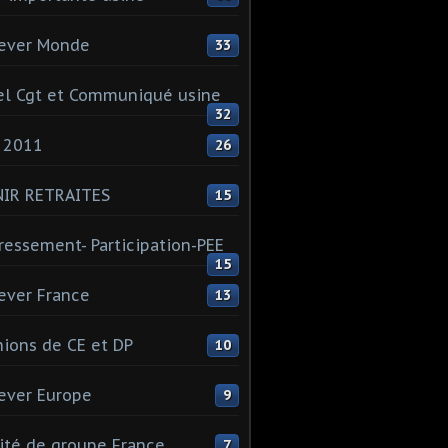
ever Monde
33
l Cgt et Communiqué usine
32
 2011
26
NIR RETRAITES
15
ressement- Participation-PEE
15
ever France
13
ions de CE et DP
10
ever Europe
9
té de groupe France
7