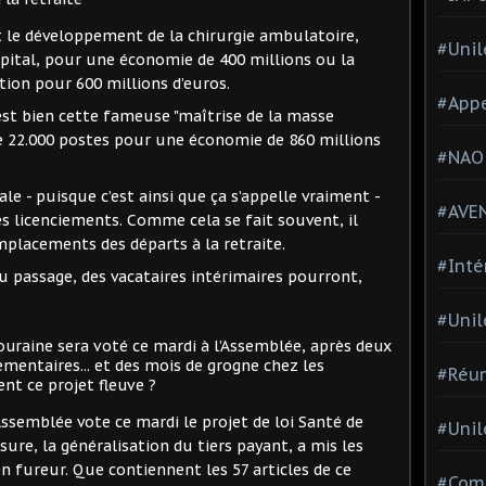
 le développement de la chirurgie ambulatoire,
#Unil
hôpital, pour une économie de 400 millions ou la
tion pour 600 millions d’euros.
#Appe
’est bien cette fameuse "maîtrise de la masse
de 22.000 postes pour une économie de 860 millions
#NAO
le - puisque c’est ainsi que ça s’appelle vraiment -
#AVE
s licenciements. Comme cela se fait souvent, il
mplacements des départs à la retraite.
#Inté
u passage, des vacataires intérimaires pourront,
#Unil
Touraine sera voté ce mardi à l’Assemblée, après deux
mentaires... et des mois de grogne chez les
#Réun
ent ce projet fleuve ?
ssemblée vote ce mardi le projet de loi Santé de
#Unil
sure, la généralisation du tiers payant, a mis les
en fureur. Que contiennent les 57 articles de ce
#Comi