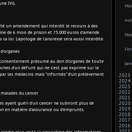
une IVG.
Mai
Avri
té un amendement qui interdit le recours à des
ne de 6 mois de prison et 75.000 euros d’amende
Mar
la loi. L’apologie de l’anorexie sera aussi interdite.
Fév
d’organes
u consentement présumé au don d’organes de toute
Jan
ches d’un défunt qui ne s’est pas exprimé sur le
" par les médecins mais "informés" d’un prélèvement
2025
2024
2023
2022
ns malades du cancer
2021
2020
nes ayant guéri d’un cancer ne subiront plus de
2019
ion en matière d’assurance ou d’emprunts.
2018
2017
2016
2015
 rendre plus aisée la circulation des informations