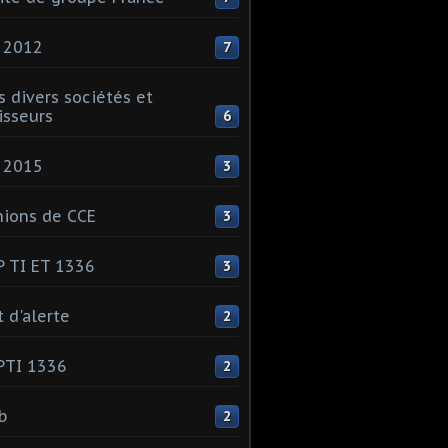
 2012
7
s divers sociétés et
isseurs
6
 2015
3
ions de CCE
3
 TI ET 1336
3
t d'alerte
2
PTI 1336
2
ib
2