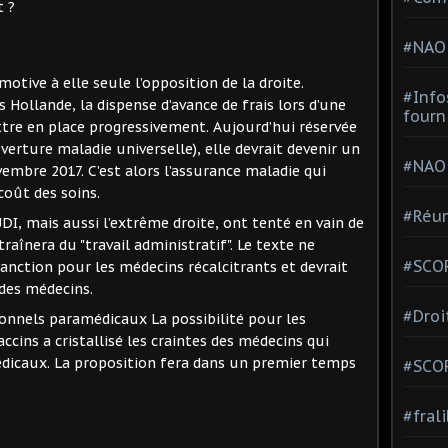
t ?
#NAO
motive à elle seule l’opposition de la droite.
#Info
Hollande, la dispense d’avance de frais lors d’une
fourn
tre en place progressivement. Aujourd’hui réservée
verture maladie universelle), elle devrait devenir un
#NAO
vembre 2017. C’est alors l’assurance maladie qui
coût des soins.
#Réun
DI, mais aussi l’extrême droite, ont tenté en vain de
raînera du "travail administratif". Le texte ne
#SCOP
anction pour les médecins récalcitrants et devrait
des médecins.
#Droi
sonnels paramédicaux La possibilité pour les
ccins a cristallisé les craintes des médecins qui
édicaux. La proposition fera dans un premier temps
#SCO
#fral