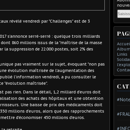
nouvea
Email
aux révélé vendredi par "Challenges" est de 3
PAG
17 s’annonce serré-serré : quelque trois milliards
dont 860 millions issus de la "maîtrise de la masse
Accuei
Album
 par la suppression de 22.000 postes, soit 2% des
Links
Solida
nique pas vraiment sur le sujet, évoquant "non pas
l'expl
Conta
une évolution maîtrisée de l’augmentation des
 publié l’information vendredi, a pu consulter le
e "évolution maîtrisée".
CAT
st pas rien. Dans le détail, 1,2 milliard d’euros doit
lisation des achats des hôpitaux et une obtention
#Note
urnisseurs. Une baisse de prix des médicaments doit
 350 millions d’euros, alors que des rapprochements
#FRA
rmettre d’économiser 450 millions d’euros.
#INFO
la retraite