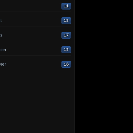
11
l
12
s
17
rier
12
vier
16