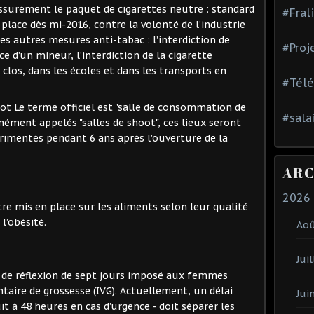
ssurément le paquet de cigarettes neutre : standard
#Fral
n place dès mi-2016, contre la volonté de l’industrie
les autres mesures anti-tabac : l’interdiction de
#Proj
 d’un mineur, l’interdiction de la cigarette
 clos, dans les écoles et dans les transports en
#Tél
ot Le terme officiel est "salle de consommation de
#sala
ment appelés "salles de shoot", ces lieux seront
imentés pendant 6 ans après l’ouverture de la
ARC
2026
re mis en place sur les aliments selon leur qualité
l’obésité.
Ao
Juil
 de réflexion de sept jours imposé aux femmes
taire de grossesse (IVG). Actuellement, un délai
Jui
it à 48 heures en cas d’urgence - doit séparer les