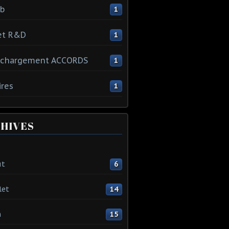
ib
1
et R&D
1
échargement ACCORDS
1
ires
1
HIVES
ût
6
let
14
n
15