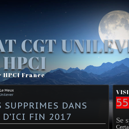
AT CGT UNILE
 HPCI
r HPCI France
 Le Meux
VIS
Unilever
55
S SUPPRIMES DANS
D’ICI FIN 2017
Se 
Certa