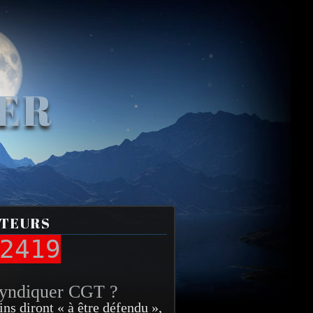
VER
ITEURS
2419
syndiquer CGT ?
ins diront « à être défendu »,