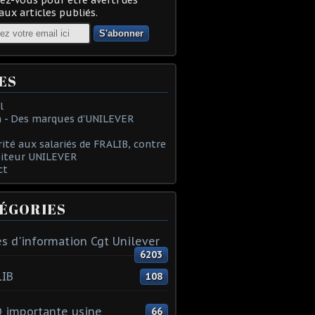
ux articles publiés.
ES
l
 - Des marques d'UNILEVER
rité aux salariés de FRALIB, contre
oiteur UNILEVER
ct
ÉGORIES
s d'information Cgt Unilever
6203
LIB
108
 importante usine
66