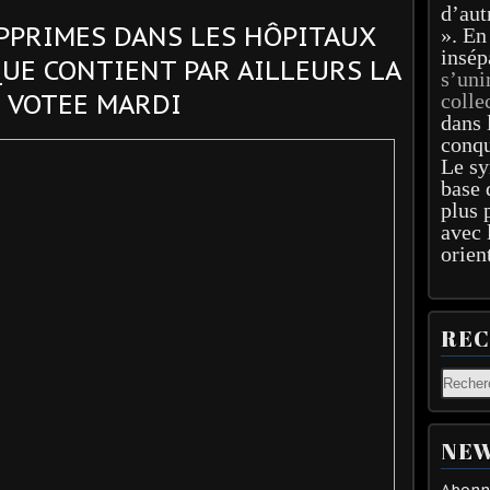
d’aut
UPPRIMES DANS LES HÔPITAUX
». En
insép
E QUE CONTIENT PAR AILLEURS LA
s’uni
I VOTEE MARDI
colle
dans 
conqu
Le sy
base 
plus 
avec 
orien
RE
NEW
Abonne