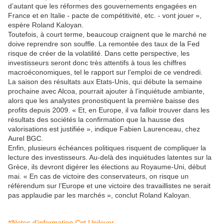
d’autant que les réformes des gouvernements engagées en
France et en Italie - pacte de compétitivité, etc. - vont jouer »,
espère Roland Kaloyan.
Toutefois, à court terme, beaucoup craignent que le marché ne
doive reprendre son souffle. La remontée des taux de la Fed
risque de créer de la volatilité. Dans cette perspective, les
investisseurs seront donc très attentifs à tous les chiffres
macroéconomiques, tel le rapport sur l’emploi de ce vendredi.
La saison des résultats aux Etats-Unis, qui débute la semaine
prochaine avec Alcoa, pourrait ajouter à l’inquiétude ambiante,
alors que les analystes pronostiquent la première baisse des
profits depuis 2009. « Et, en Europe, il va falloir trouver dans les
résultats des sociétés la confirmation que la hausse des
valorisations est justifiée », indique Fabien Laurenceau, chez
Aurel BGC.
Enfin, plusieurs échéances politiques risquent de compliquer la
lecture des investisseurs. Au-delà des inquiétudes latentes sur la
Grèce, ils devront digérer les élections au Royaume-Uni, début
mai. « En cas de victoire des conservateurs, on risque un
référendum sur l’Europe et une victoire des travaillistes ne serait
pas applaudie par les marchés », conclut Roland Kaloyan.
#Notes d'information Cgt Unilever