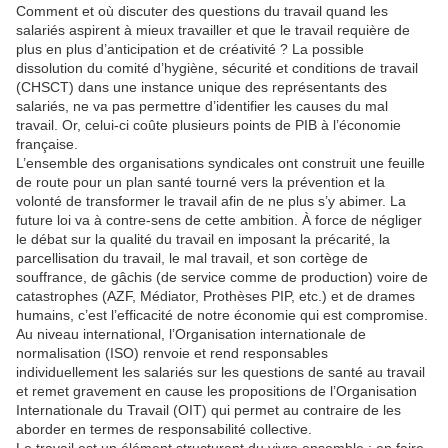
Comment et où discuter des questions du travail quand les
salariés aspirent à mieux travailler et que le travail requière de
plus en plus d’anticipation et de créativité ? La possible
dissolution du comité d’hygiène, sécurité et conditions de travail
(CHSCT) dans une instance unique des représentants des
salariés, ne va pas permettre d’identifier les causes du mal
travail. Or, celui-ci coûte plusieurs points de PIB à l’économie
française.
L’ensemble des organisations syndicales ont construit une feuille
de route pour un plan santé tourné vers la prévention et la
volonté de transformer le travail afin de ne plus s’y abimer. La
future loi va à contre-sens de cette ambition. À force de négliger
le débat sur la qualité du travail en imposant la précarité, la
parcellisation du travail, le mal travail, et son cortège de
souffrance, de gâchis (de service comme de production) voire de
catastrophes (AZF, Médiator, Prothèses PIP, etc.) et de drames
humains, c’est l’efficacité de notre économie qui est compromise.
Au niveau international, l’Organisation internationale de
normalisation (ISO) renvoie et rend responsables
individuellement les salariés sur les questions de santé au travail
et remet gravement en cause les propositions de l’Organisation
Internationale du Travail (OIT) qui permet au contraire de les
aborder en termes de responsabilité collective.
Le travail est un élément structurant du vivre ensemble ; en faire