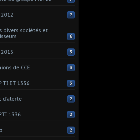
 2012
7
s divers sociétés et
isseurs
6
 2015
3
ions de CCE
3
 TI ET 1336
3
t d'alerte
2
PTI 1336
2
ib
2