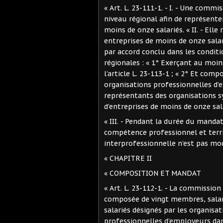
« Art. L. 23-111-1. - I. - Une comm
niveau régional afin de représente
moins de onze salariés. « II. - Ell
entreprises de moins de onze salar
par accord conclu dans les conditi
régionales : « 1° Exerçant au moi
l’article L. 23-113-1 ; « 2° Et com
organisations professionnelles d’
représentants des organisations sy
d’entreprises de moins de onze sal
« III. - Pendant la durée du mandat
compétence professionnel et terri
interprofessionnelle n’est pas mod
« CHAPITRE II
« COMPOSITION ET MANDAT
« Art. L. 23-112-1. - La commission
composée de vingt membres, salar
salariés désignés par les organisat
professionnelles d’employeurs dan