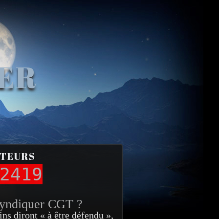
VER
ITEURS
2419
syndiquer CGT ?
ins diront « à être défendu »,