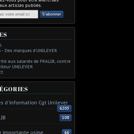
ux articles publiés.
ES
l
 - Des marques d'UNILEVER
rité aux salariés de FRALIB, contre
oiteur UNILEVER
ct
ÉGORIES
s d'information Cgt Unilever
6203
LIB
108
 importante usine
66