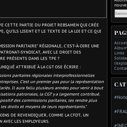
nouvea
Email
VE CETTE PARTIE DU PROJET REBSAMEN QUI CRÉE
E, QU’ILS LISENT ET LE TEXTE DE LA LOI ET CE QUI
PAG
Accuei
SION PARITAIRE" RÉGIONALE, C’EST-À-DIRE UNE
Album
ATRONAT-SYNDICAT, AVEC LE DROIT DES
Links
Solida
RE PRÉSENTS DANS LES TPE ?
l'expl
NIQUÉ ATTRIBUÉ À LA CGT OSE ÉCRIRE :
Conta
sions paritaires régionales interprofessionnelles
entreprises. C’est un premier pas pour la représentation
CAT
lariés. Il aura fallu plusieurs années pour venir à bout
isations patronales, la CGT y a largement contribué.
#Note
spositif des commissions paritaires, les rendre plus
 les droits et moyens de leurs représentants.
"
#FRA
MOINS DE REVENDIQUER, COMME LA CFDT, UN
N AVEC LES EMPLOYEURS.
#INFO