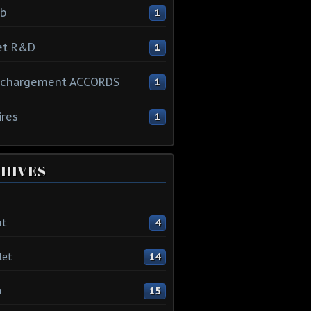
ib
1
et R&D
1
échargement ACCORDS
1
ires
1
HIVES
ût
4
let
14
n
15