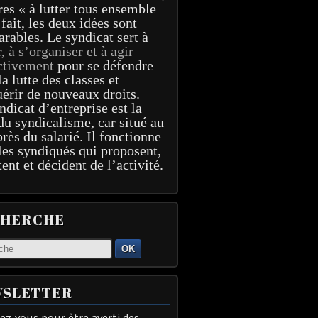
res « à lutter tous ensemble
 fait, les deux idées sont
arables. Le syndicat sert à
r, à s’organiser et à agir
ctivement
pour se défendre
la lutte des classes et
érir de nouveaux droits.
ndicat d’entreprise est la
du syndicalisme, car situé au
près du salarié. Il fonctionne
les syndiqués qui proposent,
tent et décident de l’activité.
CHERCHE
OK
SLETTER
z-vous pour être averti des