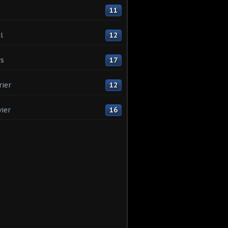
11
l
12
s
17
rier
12
vier
16