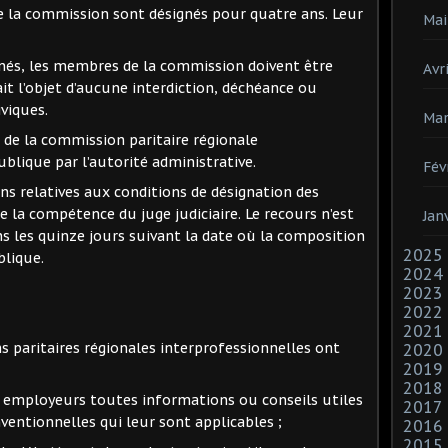
de la commission sont désignés pour quatre ans. Leur
Mai
signés, les membres de la commission doivent être
Avri
ait l’objet d’aucune interdiction, déchéance ou
iviques.
Mar
n de la commission paritaire régionale
blique par l’autorité administrative.
Fév
ions relatives aux conditions de désignation des
la compétence du juge judiciaire. Le recours n’est
Jan
ans les quinze jours suivant la date où la composition
2025
blique.
2024
2023
2022
2021
ns paritaires régionales interprofessionnelles ont
2020
2019
2018
x employeurs toutes informations ou conseils utiles
2017
nventionnelles qui leur sont applicables ;
2016
2015