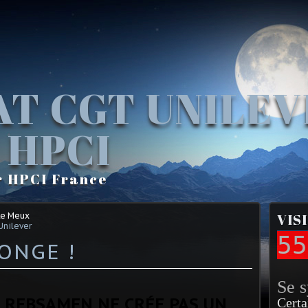
AT CGT UNILE
 HPCI
r HPCI France
Le Meux
VIS
Unilever
55
ONGE !
Se 
I REBSAMEN NE CRÉE PAS UN
Certa