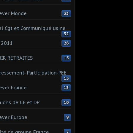
ever Monde
33
l Cgt et Communiqué usine
32
 2011
26
NIR RETRAITES
15
ressement- Participation-PEE
15
ever France
13
ions de CE et DP
10
ever Europe
9
té de groupe France
7