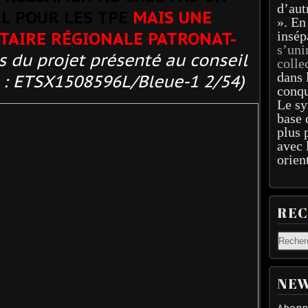
d’aut
L POUR LES TPE
MAIS UNE
». En
insép
TAIRE RÉGIONALE PATRONAT-
s’uni
ts du projet présenté au conseil
colle
dans 
 : ETSX1508596L/Bleue-1 2/54)
conqu
Le sy
base 
plus 
avec 
orien
RE
NEW
Abonne