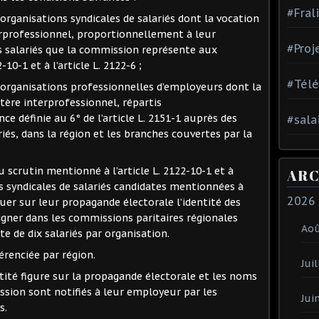
#Fral
 organisations syndicales de salariés dont la vocation
erprofessionnel, proportionnellement à leur
#Proj
s salariés que la commission représente aux
-10-1 et à l’article L. 2122-6 ;
#Tél
x organisations professionnelles d’employeurs dont la
tère interprofessionnel, répartis
e définie au 6° de l’article L. 2151-1 auprès des
#sala
iés, dans la région et les branches couvertes par la
du scrutin mentionné à l’article L. 2122-10-1 et à
ARC
ons syndicales de salariés candidates mentionnées à
2026
quer sur leur propagande électorale l’identité des
signer dans les commissions paritaires régionales
Ao
te de dix salariés par organisation.
érenciée par région.
Juil
ntité figure sur la propagande électorale et les noms
sion sont notifiés à leur employeur par les
Jui
s.