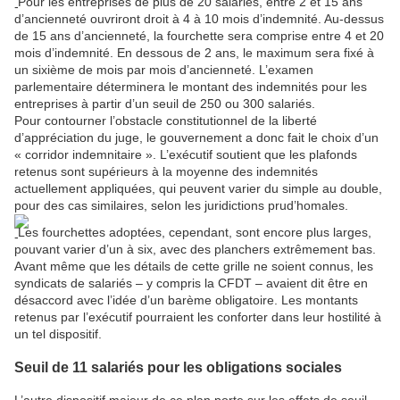
Pour les entreprises de plus de 20 salariés, entre 2 et 15 ans
d’ancienneté ouvriront droit à 4 à 10 mois d’indemnité. Au-dessus
de 15 ans d’ancienneté, la fourchette sera comprise entre 4 et 20
mois d’indemnité. En dessous de 2 ans, le maximum sera fixé à
un sixième de mois par mois d’ancienneté. L’examen
parlementaire déterminera le montant des indemnités pour les
entreprises à partir d’un seuil de 250 ou 300 salariés.
Pour contourner l’obstacle constitutionnel de la liberté
d’appréciation du juge, le gouvernement a donc fait le choix d’un
« corridor indemnitaire ». L’exécutif soutient que les plafonds
retenus sont supérieurs à la moyenne des indemnités
actuellement appliquées, qui peuvent varier du simple au double,
pour des cas similaires, selon les juridictions prud’homales.
Les fourchettes adoptées, cependant, sont encore plus larges,
pouvant varier d’un à six, avec des planchers extrêmement bas.
Avant même que les détails de cette grille ne soient connus, les
syndicats de salariés – y compris la CFDT – avaient dit être en
désaccord avec l’idée d’un barème obligatoire. Les montants
retenus par l’exécutif pourraient les conforter dans leur hostilité à
un tel dispositif.
Seuil de 11 salariés pour les obligations sociales
L’autre dispositif majeur de ce plan porte sur les effets de seuil.