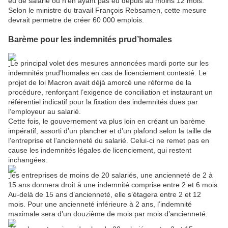
eu de salarié ou n’en ayant pas eu depuis au moins 12 mois.
Selon le ministre du travail François Rebsamen, cette mesure
devrait permetre de créer 60 000 emplois.
Barème pour les indemnités prud’homales
Le principal volet des mesures annoncées mardi porte sur les
indemnités prud’homales en cas de licenciement contesté. Le
projet de loi Macron avait déjà amorcé une réforme de la
procédure, renforçant l’exigence de conciliation et instaurant un
référentiel indicatif pour la fixation des indemnités dues par
l’employeur au salarié.
Cette fois, le gouvernement va plus loin en créant un barème
impératif, assorti d’un plancher et d’un plafond selon la taille de
l’entreprise et l’ancienneté du salarié. Celui-ci ne remet pas en
cause les indemnités légales de licenciement, qui restent
inchangées.
les entreprises de moins de 20 salariés, une ancienneté de 2 à
15 ans donnera droit à une indemnité comprise entre 2 et 6 mois.
Au-delà de 15 ans d’ancienneté, elle s’étagera entre 2 et 12
mois. Pour une ancienneté inférieure à 2 ans, l’indemnité
maximale sera d’un douzième de mois par mois d’ancienneté.