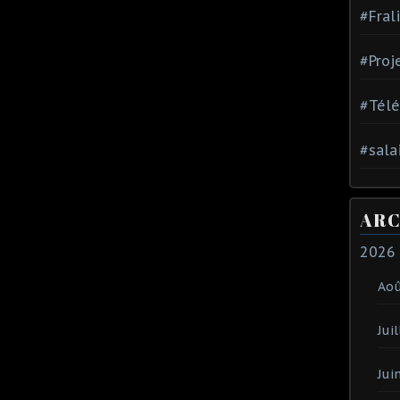
#Fral
#Proj
#Tél
#sala
ARC
2026
Ao
Juil
Jui