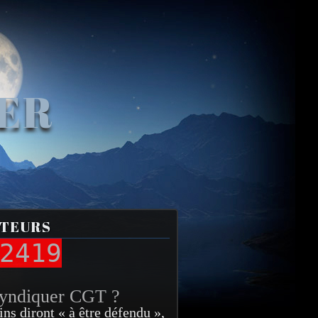
VER
ITEURS
2419
syndiquer CGT ?
ins diront « à être défendu »,