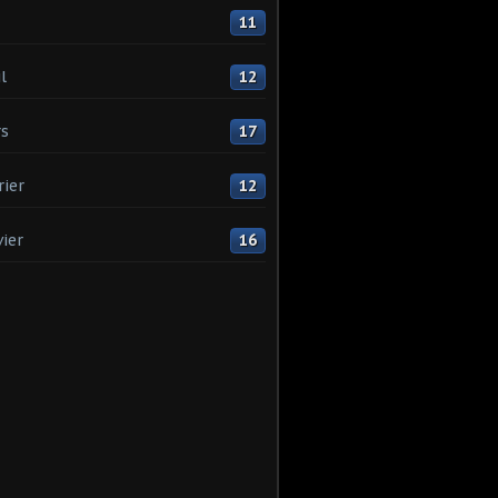
11
l
12
s
17
rier
12
vier
16