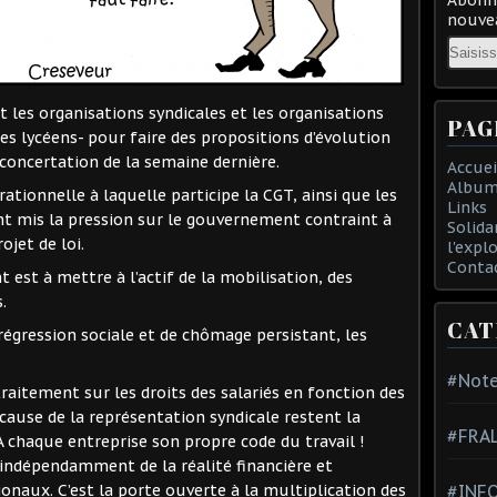
nouvea
Email
 les organisations syndicales et les organisations
PAG
es lycéens- pour faire des propositions d’évolution
o-concertation de la semaine dernière.
Accuei
Album
ationnelle à laquelle participe la CGT, ainsi que les
Links
nt mis la pression sur le gouvernement contraint à
Solida
ojet de loi.
l'expl
Conta
est à mettre à l’actif de la mobilisation, des
.
CAT
régression sociale et de chômage persistant, les
#Note
traitement sur les droits des salariés en fonction des
 cause de la représentation syndicale restent la
#FRA
A chaque entreprise son propre code du travail !
 indépendamment de la réalité financière et
#INFO
naux. C’est la porte ouverte à la multiplication des