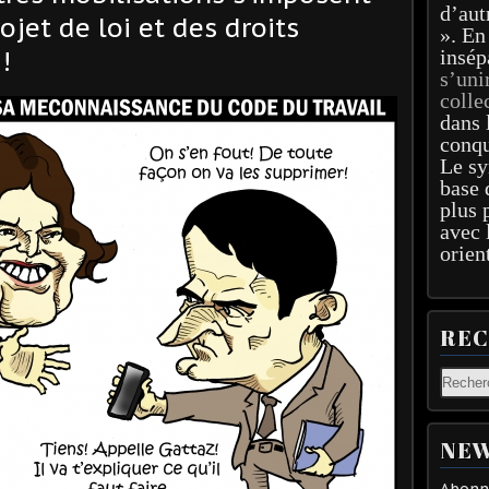
d’aut
ojet de loi et des droits
». En
insép
!
s’uni
colle
dans 
conqu
Le sy
base 
plus 
avec 
orien
RE
NEW
Abonne