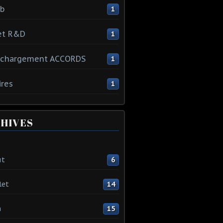
ib
1
et R&D
1
échargement ACCORDS
1
ires
1
HIVES
ût
6
let
14
n
15