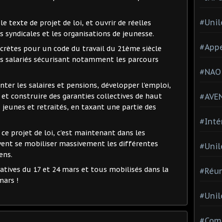
#Unil
le texte de projet de loi, et ouvrir de réelles
s syndicales et les organisations de jeunesse.
#Appe
crètes pour un code du travail du 21ème siècle
es salariés sécurisant notamment les parcours
#NAO
ter les salaires et pensions, développer l’emploi,
#AVE
 et construire des garanties collectives de haut
, jeunes et retraités, en taxant une partie des
#Inté
ce projet de loi, c’est maintenant dans les
ivent se mobiliser massivement les différentes
#Unil
ens.
iatives du 17 et 24 mars et tous mobilisés dans la
#Réun
mars !
#Unil
#Comi