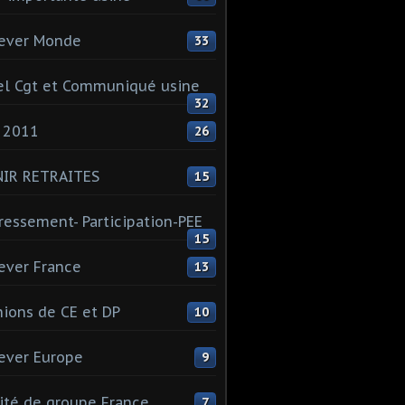
ever Monde
33
l Cgt et Communiqué usine
32
 2011
26
NIR RETRAITES
15
ressement- Participation-PEE
15
ever France
13
ions de CE et DP
10
ever Europe
9
té de groupe France
7