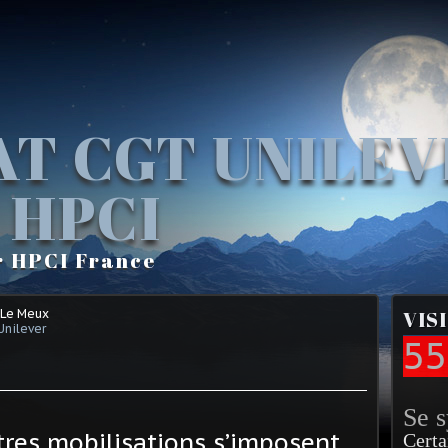
AT CGT UNILE
 HPCI
r HPCI France
 Le Meux
VIS
Unilever
55
Se 
tres mobilisations s’imposent
Certa