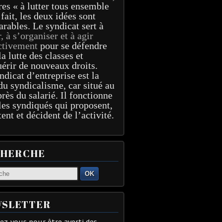
res « à lutter tous ensemble
 fait, les deux idées sont
arables. Le syndicat sert à
r, à s’organiser et à agir
ctivement
pour se défendre
la lutte des classes et
érir de nouveaux droits.
ndicat d’entreprise est la
du syndicalisme, car situé au
près du salarié. Il fonctionne
les syndiqués qui proposent,
tent et décident de l’activité.
CHERCHE
OK
SLETTER
z-vous pour être averti des