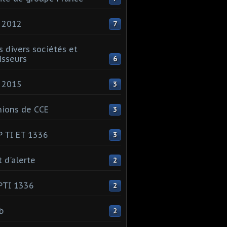
 2012
7
s divers sociétés et
isseurs
6
 2015
3
ions de CCE
3
 TI ET 1336
3
t d'alerte
2
PTI 1336
2
ib
2