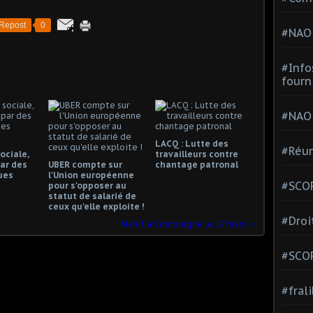
Repost
0
#NAO
#Info
fourn
#NAO
LACQ : Lutte des
#Réun
ociale,
travailleurs contre
ar des
UBER compte sur
chantage patronal
ues
l'Union européenne
#SCOP
pour s'opposer au
statut de salarié de
ceux qu'elle exploite !
#Droi
Manif à Compiègne le 17 mars
#SCO
#fral