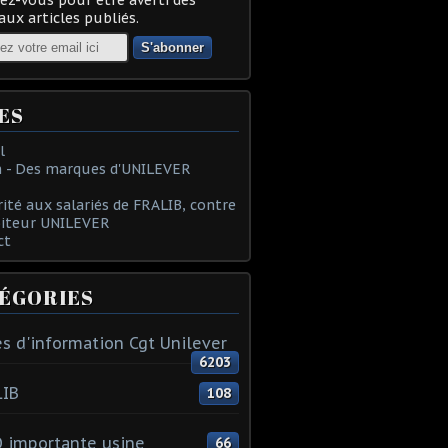
ux articles publiés.
ES
l
 - Des marques d'UNILEVER
rité aux salariés de FRALIB, contre
oiteur UNILEVER
ct
ÉGORIES
s d'information Cgt Unilever
6203
LIB
108
 importante usine
66