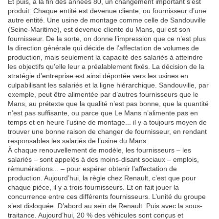
Et puis, à la fin des années 80, un changement important s’est
produit. Chaque entité est devenue cliente, ou fournisseur d’une
autre entité. Une usine de montage comme celle de Sandouville
(Seine-Maritime), est devenue cliente du Mans, qui est son
fournisseur. De la sorte, on donne l’impression que ce n’est plus
la direction générale qui décide de l’affectation de volumes de
production, mais seulement la capacité des salariés à atteindre
les objectifs qu’elle leur a préalablement fixés. La décision de la
stratégie d’entreprise est ainsi déportée vers les usines en
culpabilisant les salariés et la ligne hiérarchique. Sandouville, par
exemple, peut être alimentée par d’autres fournisseurs que le
Mans, au prétexte que la qualité n’est pas bonne, que la quantité
n’est pas suffisante, ou parce que Le Mans n’alimente pas en
temps et en heure l’usine de montage... il y a toujours moyen de
trouver une bonne raison de changer de fournisseur, en rendant
responsables les salariés de l’usine du Mans.
À chaque renouvellement de modèle, les fournisseurs – les
salariés – sont appelés à des moins-disant sociaux – emplois,
rémunérations... – pour espérer obtenir l’affectation de
production. Aujourd’hui, la règle chez Renault, c’est que pour
chaque pièce, il y a trois fournisseurs. Et on fait jouer la
concurrence entre ces différents fournisseurs. L’unité du groupe
s’est disloquée. D’abord au sein de Renault. Puis avec la sous-
traitance. Aujourd’hui, 20 % des véhicules sont conçus et