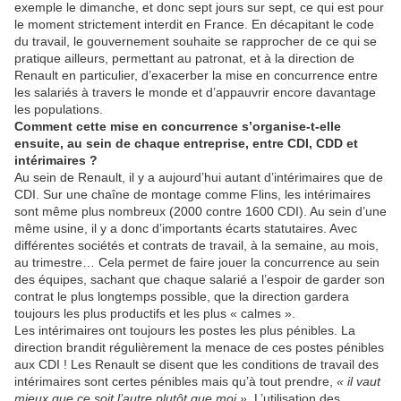
exemple le dimanche, et donc sept jours sur sept, ce qui est pour
le moment strictement interdit en France. En décapitant le code
du travail, le gouvernement souhaite se rapprocher de ce qui se
pratique ailleurs, permettant au patronat, et à la direction de
Renault en particulier, d’exacerber la mise en concurrence entre
les salariés à travers le monde et d’appauvrir encore davantage
les populations.
Comment cette mise en concurrence s’organise-t-elle
ensuite, au sein de chaque entreprise, entre CDI, CDD et
intérimaires ?
Au sein de Renault, il y a aujourd’hui autant d’intérimaires que de
CDI. Sur une chaîne de montage comme Flins, les intérimaires
sont même plus nombreux (2000 contre 1600 CDI). Au sein d’une
même usine, il y a donc d’importants écarts statutaires. Avec
différentes sociétés et contrats de travail, à la semaine, au mois,
au trimestre… Cela permet de faire jouer la concurrence au sein
des équipes, sachant que chaque salarié a l’espoir de garder son
contrat le plus longtemps possible, que la direction gardera
toujours les plus productifs et les plus « calmes ».
Les intérimaires ont toujours les postes les plus pénibles. La
direction brandit régulièrement la menace de ces postes pénibles
aux CDI ! Les Renault se disent que les conditions de travail des
intérimaires sont certes pénibles mais qu’à tout prendre,
« il vaut
mieux que ce soit l’autre plutôt que moi »
. L’utilisation des