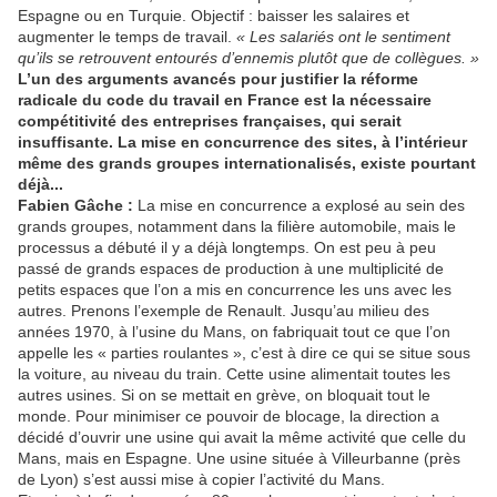
Espagne ou en Turquie. Objectif : baisser les salaires et
augmenter le temps de travail.
« Les salariés ont le sentiment
qu’ils se retrouvent entourés d’ennemis plutôt que de collègues. »
L’un des arguments avancés pour justifier la réforme
radicale du code du travail en France est la nécessaire
compétitivité des entreprises françaises, qui serait
insuffisante. La mise en concurrence des sites, à l’intérieur
même des grands groupes internationalisés, existe pourtant
déjà...
Fabien Gâche :
La mise en concurrence a explosé au sein des
grands groupes, notamment dans la filière automobile, mais le
processus a débuté il y a déjà longtemps. On est peu à peu
passé de grands espaces de production à une multiplicité de
petits espaces que l’on a mis en concurrence les uns avec les
autres. Prenons l’exemple de Renault. Jusqu’au milieu des
années 1970, à l’usine du Mans, on fabriquait tout ce que l’on
appelle les « parties roulantes », c’est à dire ce qui se situe sous
la voiture, au niveau du train. Cette usine alimentait toutes les
autres usines. Si on se mettait en grève, on bloquait tout le
monde. Pour minimiser ce pouvoir de blocage, la direction a
décidé d’ouvrir une usine qui avait la même activité que celle du
Mans, mais en Espagne. Une usine située à Villeurbanne (près
de Lyon) s’est aussi mise à copier l’activité du Mans.