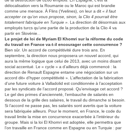
délocalisation vers la Roumanie ou le Maroc qui est brandie
comme une menace. À Flins (Yvelines), on leur a dit
« il faut
accepter ce qu’on vous propose, sinon, la Clio 4 pourrait être
totalement fabriquée en Turquie »
. La direction dit désormais aux
employés turcs qu’une partie de la production de la Clio 4 va
partir en Slovénie...
Le projet de loi de Myriam El Khomri sur la réforme du code
du travail en France va-t-il encourager cette concurrence ?
Bien sûr. Un accord de compétitivité dure trois ans. En
septembre, la direction nous proposera un nouvel accord, qui
aura la même logique que celui de 2013, avec un moins disant
social accentué. Le « cycle » a d’ailleurs déjà commencé : la
direction de Renault Espagne entame une négociation sur un
accord dit« d’hyper compétitivité ». L’affectation de la fabrication
d’une future voiture à Valladolid est conditionnée à l’acceptation
par les syndicats de l’accord proposé. Qu’envisage cet accord ?
Le gel des primes d’ancienneté, l’embauche de salariés en
dessous de la grille des salaires, le travail du dimanche si besoin.
Si l’accord ne passe pas, les salariés sont avertis que la voiture
sera fabriquée ailleurs. Pour le moment, en France, le code du
travail limite la mise en concurrence exacerbée à l’intérieur du
groupe. Mais si la loi El Khomri est adoptée, elle permettra que
l’on travaille en France comme en Espagne ou en Turquie : par