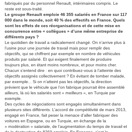
fabriqués par du personnel Renault, intérimaires compris. Le
reste est sous-traité.
Le groupe Renault emploie 46 355 salariés en France sur 117
000 dans le monde, soit 40 % des effectifs en France. Quels
sont les effets de ces réorganisations et de cette mise en
concurrence entre « collègues » d’une même entreprise de
différents pays ?
Le quotidien de travail a radicalement changé. On n’arrive plus à
l’usine pour une journée de travail mais pour remplir des
objectifs, qui se chiffrent par exemple en nombre de véhicules
produits par salarié. Et qui exigent finalement de produire
toujours plus, en étant moins nombreux, et pour moins cher.
Chacun s’entend dire : en quoi contribuez-vous à l’atteinte des
objectifs assignés collectivement ? En évitant de tomber malade,
par exemple... Si on n’atteint pas les objectifs, la direction
prévient que le véhicule que l’on fabrique pourrait être assemblé
ailleurs, là où les salariés sont « meilleurs », en Turquie par
exemple.
Des cycles de négociations sont engagés simultanément dans
plusieurs sites différents. L’accord de compétitivité de mars 2013,
engagé en France, fait peser la menace d’aller fabriquer des
voitures en Espagne, ou en Turquie, en échange de la
« modération » salariale, de l’augmentation du temps de travail et
de la destruction de 8260 emplois. En Espagne, c’est la