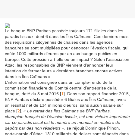
La banque BNP Paribas possède toujours 171 filiales dans les
paradis fiscaux, dont 6 dans les Îles Caïmans. Ces derniers mois,
des réquisitions citoyennes de chaises dans les agences
bancaires se sont multipliées pour dénoncer l’évasion fiscale, qui
coûte 1000 milliards d’euros par an aux budgets publics en
Europe. Cette pression a-t-elle eu un impact ? Selon l’association
Attac, les responsables de BNP viennent d’annoncer leur
intention de fermer leurs « dernières branches encore actives
dans les Îles Caïmans ».
L’information est consignée dans un compte-rendu de la
commission financière du Comité central d’entreprise de la
banque, daté du 3 mai 2016
[
1
]
. Dans son rapport financier 2015,
BNP Paribas déclare posséder 6 filiales aux Îles Caïmans, avec
un résultat net de 134 millions d’euros, sans aucun salarié sur
place
[
2
]
.
« Le retrait des îles Caïmans de BNP Paribas,
champion français de l’évasion fiscale, est une victoire importante
car ce paradis fiscal est le numéro un mondial en matière de
dépôts par des non résidents »
, se réjouit Dominique Plihon,
porte-parole d’Attac. 1310 milliards de dollars sont déposés dans