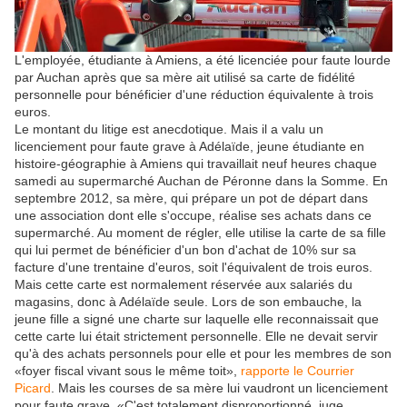
L'employée, étudiante à Amiens, a été licenciée pour faute lourde
par Auchan après que sa mère ait utilisé sa carte de fidélité
personnelle pour bénéficier d'une réduction équivalente à trois
euros.
Le montant du litige est anecdotique. Mais il a valu un
licenciement pour faute grave à Adélaïde, jeune étudiante en
histoire-géographie à Amiens qui travaillait neuf heures chaque
samedi au supermarché Auchan de Péronne dans la Somme. En
septembre 2012, sa mère, qui prépare un pot de départ dans
une association dont elle s'occupe, réalise ses achats dans ce
supermarché. Au moment de régler, elle utilise la carte de sa fille
qui lui permet de bénéficier d'un bon d'achat de 10% sur sa
facture d'une trentaine d'euros, soit l'équivalent de trois euros.
Mais cette carte est normalement réservée aux salariés du
magasins, donc à Adélaïde seule. Lors de son embauche, la
jeune fille a signé une charte sur laquelle elle reconnaissait que
cette carte lui était strictement personnelle. Elle ne devait servir
qu'à des achats personnels pour elle et pour les membres de son
«foyer fiscal vivant sous le même toit»,
rapporte le Courrier
Picard
. Mais les courses de sa mère lui vaudront un licenciement
pour faute grave. «C'est totalement disproportionné, juge