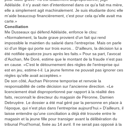
Adélaïde. il n'y avait rien d'intentionnel dans ce qu'a fait ma mère,
elle a simplement agit machinalement. Je suis étudiante donc elle
m'aide beaucoup financièrement, c'est pour cela qu'elle avait ma
carte.»
Conciliation
Me Dusseaux qui défend Adélaïde, enfonce le clou:
«Normalement, la faute grave provient d'un fait qui rend
impossible le maintien du salarié dans l'entreprise. Mais on parle
ici d'un litige qui porte sur trois euros... D'ailleurs, la décision lui a
été notifiée quatorze jours après les faits.» Pour sa part, l'avocat
d'Auchan, Me Doré, estime que le montant de la fraude n'est pas
en cause. «C'est le détournement des règles de l'entreprise qui
est en jeu, estime-t-il. La jeune femme ne pouvait pas ignorer ces
règles qu'elle avait acceptées.»
De son côté, Auchan Péronne temporise et renvoie la
responsabilité de cette décision sur l'ancienne direction. «Le
licenciement était disproportionné par rapport à la réalité des
faits, reconnaît le directeur du magasin de Péronne, Damien
Debruyère. Le dossier a été mal géré par la personne en place à
l'époque, qui n'est plus dans l'entreprise aujourd'hui.» D'ailleurs, il
laisse entendre qu'une conciliation a déjà été trouvée entre le
magasin et la jeune fille pour transiger avant la délibération du
tribunal Prud'homal, fixée au 14 avril. Il ne serait pas opposé à la