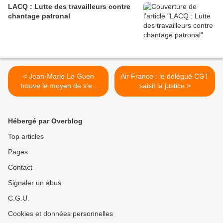
LACQ : Lutte des travailleurs contre
chantage patronal
< Jean-Marie Le Guen
Air France : le délégué CGT
trouve le moyen de s'en
saisit la justice >
prendre à la CGT en
parlant du récent livre de
Sarkozy!
Hébergé par Overblog
Top articles
Pages
Contact
Signaler un abus
C.G.U.
Cookies et données personnelles