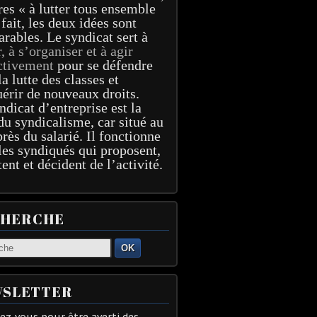
res « à lutter tous ensemble
 fait, les deux idées sont
arables. Le syndicat sert à
r, à s’organiser et à agir
ctivement
pour se défendre
la lutte des classes et
érir de nouveaux droits.
ndicat d’entreprise est la
du syndicalisme, car situé au
près du salarié. Il fonctionne
les syndiqués qui proposent,
tent et décident de l’activité.
CHERCHE
OK
SLETTER
z-vous pour être averti des