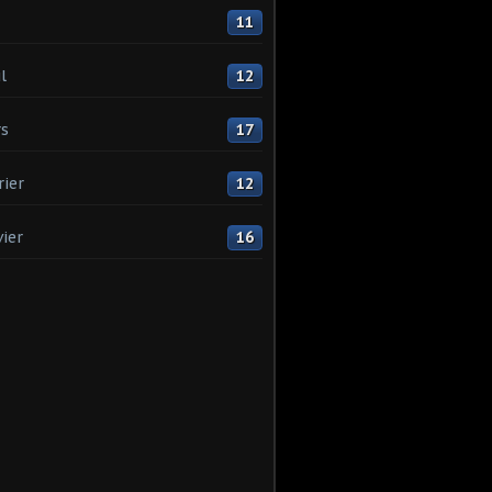
11
l
12
s
17
rier
12
vier
16