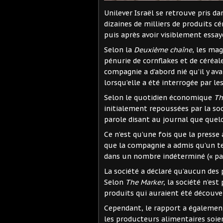
Unilever Israël se retrouve pris da
dizaines de milliers de produits c
puis après avoir visiblement essa
Selon la
Deuxième chaîne
, les ma
pénurie de cornflakes et de céréale
compagnie a d’abord nié qu’il y av
lorsqu’elle a été interrogée par le
Selon le quotidien économique
Th
initialement repoussées par la s
parole disant au journal que quelq
Ce n’est qu’une fois que la press
que la compagnie a admis qu’un tes
dans un nombre indéterminé (« pa
La société a déclaré qu’aucun des 
Selon
The Marker
, la société n’est
produits qui auraient été découver
Cependant, le rapport a égalemen
les producteurs alimentaires soien