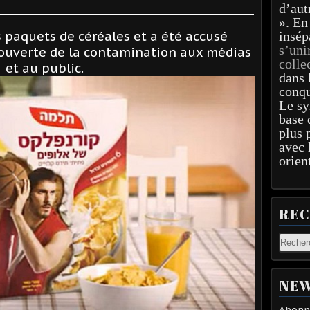
d’aut
». En
s paquets de céréales et a été accusé
insép
s’uni
couverte de la contamination aux médias
colle
et au public.
dans 
conqu
Le sy
base 
plus 
avec 
orien
RE
NEW
Abonne