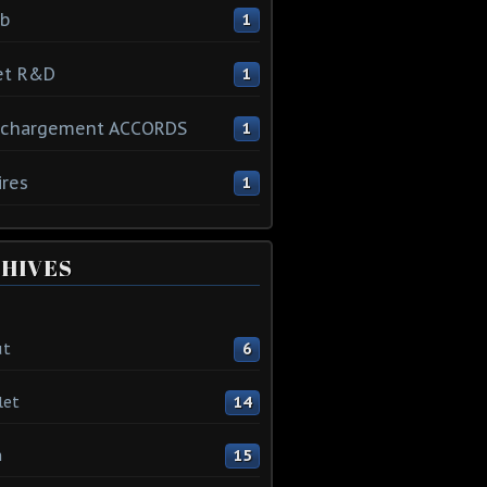
ib
1
et R&D
1
échargement ACCORDS
1
ires
1
HIVES
ût
6
let
14
n
15