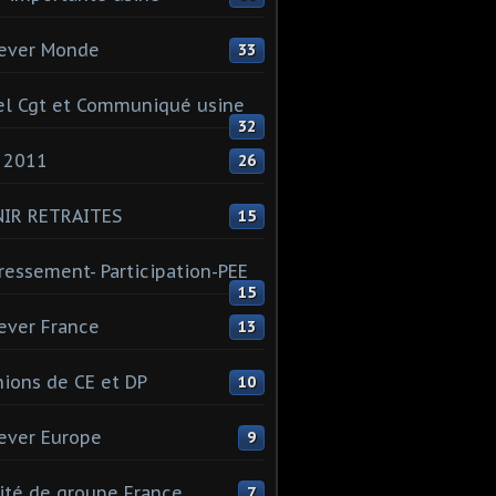
ever Monde
33
l Cgt et Communiqué usine
32
 2011
26
NIR RETRAITES
15
ressement- Participation-PEE
15
ever France
13
ions de CE et DP
10
ever Europe
9
té de groupe France
7