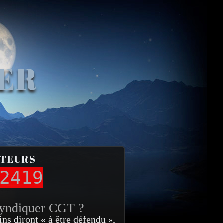
VER
ITEURS
2419
syndiquer CGT ?
ins diront « à être défendu »,