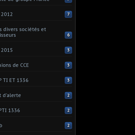
 2012
7
s divers sociétés et
isseurs
6
 2015
3
ions de CCE
3
 TI ET 1336
3
t d'alerte
2
PTI 1336
2
ib
2