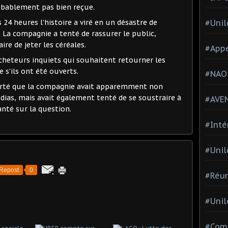
robablement pas bien reçue.
 24 heures l’histoire a viré en un désastre de
#Unil
. La compagnie a tenté de rassurer le public,
ire de jeter les céréales.
#Appe
acheteurs inquiets qui souhaitent retourner les
 s’ils ont été ouverts.
#NAO
rté que la compagnie avait apparemment non
dias, mais avait également tenté de se soustraire à
#AVE
nté sur la question.
#Inté
#Unil
Repost
0
#Réun
#Unil
#Comi