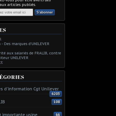
ux articles publiés.
ES
l
 - Des marques d'UNILEVER
rité aux salariés de FRALIB, contre
oiteur UNILEVER
ct
ÉGORIES
s d'information Cgt Unilever
6203
LIB
108
 importante usine
66