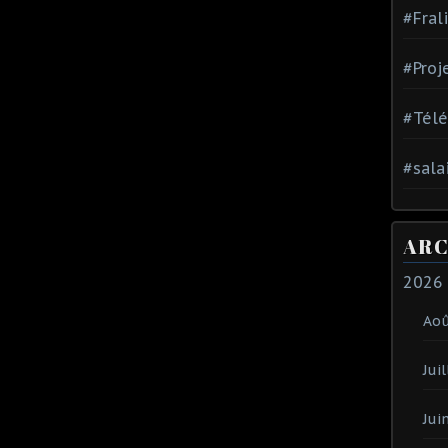
#Fral
#Proj
#Tél
#sala
ARC
2026
Ao
Juil
Jui