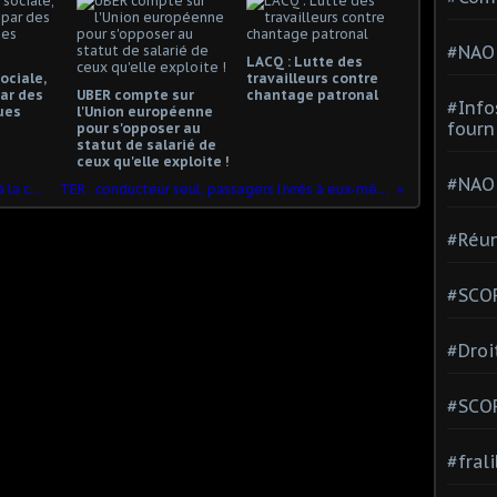
#NAO
LACQ : Lutte des
ociale,
travailleurs contre
ar des
UBER compte sur
chantage patronal
#Info
ues
l'Union européenne
fourn
pour s'opposer au
statut de salarié de
ceux qu'elle exploite !
#NAO
Auchan dégraisse quand l'Etat passe à la caisse
TER : conducteur seul, passagers livrés à eux-mêmes!
#Réun
#SCOP
#Droi
#SCO
#fral