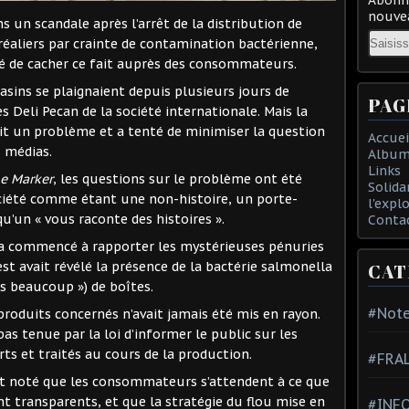
nouvea
ns un scandale après l’arrêt de la distribution de
Email
éréaliers par crainte de contamination bactérienne,
yé de cacher ce fait auprès des consommateurs.
gasins se plaignaient depuis plusieurs jours de
PAG
s Deli Pecan de la société internationale. Mais la
ait un problème et a tenté de minimiser la question
Accuei
s médias.
Album
Links
e Marker
, les questions sur le problème ont été
Solida
ociété comme étant une non-histoire, un porte-
l'expl
u’un « vous raconte des histoires ».
Conta
e a commencé à rapporter les mystérieuses pénuries
t avait révélé la présence de la bactérie salmonella
CAT
s beaucoup ») de boîtes.
#Note
produits concernés n’avait jamais été mis en rayon.
 pas tenue par la loi d’informer le public sur les
ts et traités au cours de la production.
#FRA
t noté que les consommateurs s’attendent à ce que
t transparents, et que la stratégie du flou mise en
#INFO