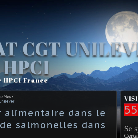
AT CGT UNILE
 HPCI
r HPCI France
Le Meux
VIS
Unilever
55
 alimentaire dans le
t de salmonelles dans
Se 
Certa