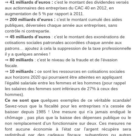
⇒
41 milliards d’euros :
c’est le montant des dividendes versés
aux actionnaires des entreprises du CAC 40 en 2012, en
augmentation de 5 % par rapport à 2011.
⇒
200 milliards d’euros :
c’est le montant cumulé des aides
publiques, déversées chaque année aux entreprises, sans
contrôle ni contrepartie.
⇒
45 milliards d’euros
: c’est le montant des exonérations de
cotisations sociales patronales accordées chaque année aux
patrons… ajoutez à cela la suppression de la taxe professionnelle
il y a quelques années !
⇒
80 milliards
: c’est le niveau de la fraude et de l’évasion
fiscale.
⇒
10 milliards :
ce sont les ressources en cotisations sociales
aux horizons 2020 qui pourraient être atteintes en appliquant
l’égalité salariale entre les femmes et les hommes (pour rappel
les salaires des femmes sont inférieurs de 27% à ceux des
hommes).
Ce ne sont que
quelques exemples de ce véritable scandale!
Savez-vous que la fiscalité pour les entreprises n’a cessée de
baisser depuis 1985 ! Une mesure qui n’a jamais endigué le
chômage , pas plus que la baisse des dépenses publique ou le
non remplacement d’un fonctionnaire sur deux. Ces mesures ne
font aucune économie à l’état car l’argent récupère sera
redistribué par des cadeaux fiscaux, subventions ou autres