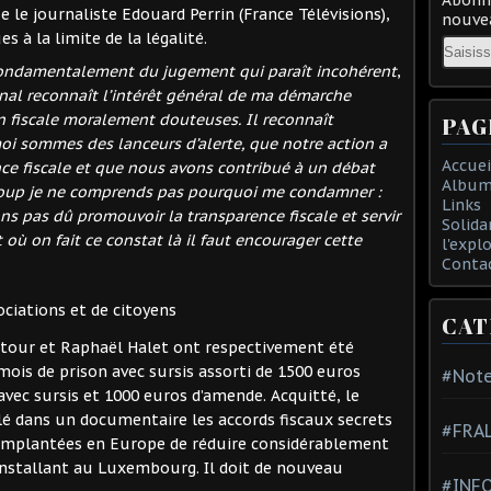
e le journaliste Edouard Perrin (France Télévisions),
nouvea
 à la limite de la légalité.
Email
t fondamentalement du jugement qui paraît incohérent
,
unal reconnaît l’intérêt général de ma démarche
n fiscale moralement douteuses. Il reconnaît
PAG
i sommes des lanceurs d’alerte, que notre action a
Accuei
ce fiscale et que nous avons contribué à un débat
Album
coup je ne comprends pas pourquoi me condamner :
Links
ons pas dû promouvoir la transparence fiscale et servir
Solida
 où on fait ce constat là il faut encourager cette
l'expl
Conta
ciations et de citoyens
CAT
ltour et Raphaël Halet ont respectivement été
is de prison avec sursis assorti de 1500 euros
#Note
vec sursis et 1000 euros d’amende. Acquitté, le
lé dans un documentaire les accords fiscaux secrets
#FRA
implantées en Europe de réduire considérablement
’installant au Luxembourg. Il doit de nouveau
#INFO