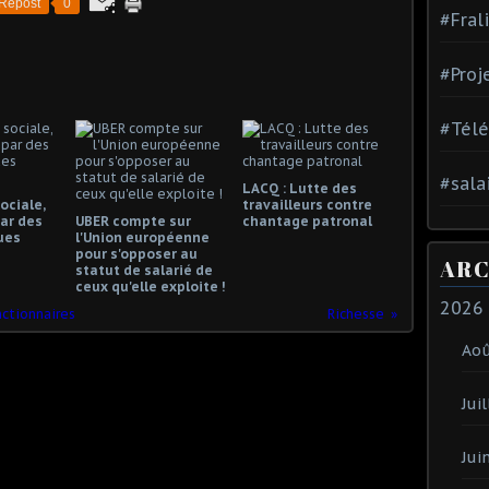
Repost
0
#Fral
#Proj
#Tél
#sala
LACQ : Lutte des
ociale,
travailleurs contre
ar des
UBER compte sur
chantage patronal
ues
l'Union européenne
pour s'opposer au
ARC
statut de salarié de
ceux qu'elle exploite !
2026
nctionnaires
Richesse
Ao
Juil
Jui