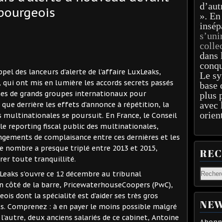
d’aut
bourgeois
». En
insép
s’uni
colle
dans 
conqu
pel des lanceurs d’alerte de l’affaire LuxLeaks,
Le sy
 qui ont mis en lumière les accords secrets passés
base 
nes de grands groupes internationaux pour
plus 
avec 
que derrière les effets d’annonce à répétition, la
orien
es multinationales se poursuit. En France, le Conseil
le reporting fiscal public des multinationales,
rrangements de complaisance entre ces dernières et les
 nombre a presque triplé entre 2013 et 2015,
RE
er toute tranquillité.
xLeaks s’ouvre ce 12 décembre au tribunal
n côté de la barre, PricewaterhouseCoopers (PwC),
is dont la spécialité est d’aider ses très gros
NEW
ts. Comprenez : à en payer le moins possible malgré
l’autre, deux anciens salariés de ce cabinet, Antoine
Abonne