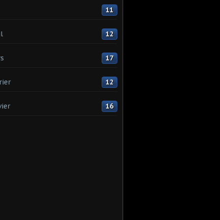
11
l
12
s
17
rier
12
vier
16