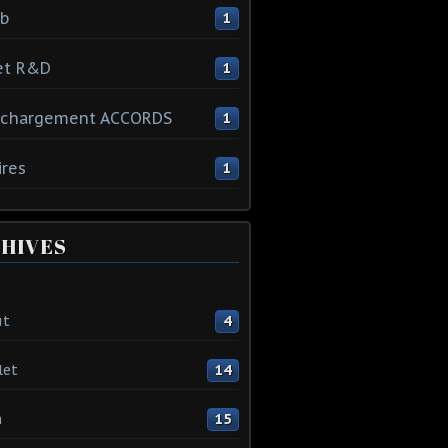
ib
1
et R&D
1
échargement ACCORDS
1
ires
1
HIVES
ût
4
let
14
n
15