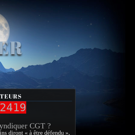
VER
ITEURS
2419
syndiquer CGT ?
ins diront « à être défendu »,