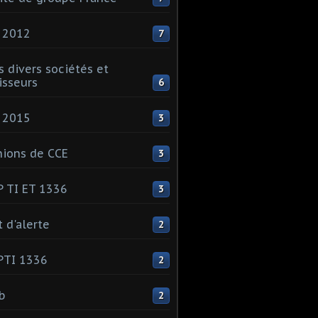
 2012
7
s divers sociétés et
isseurs
6
 2015
3
ions de CCE
3
 TI ET 1336
3
t d'alerte
2
PTI 1336
2
ib
2