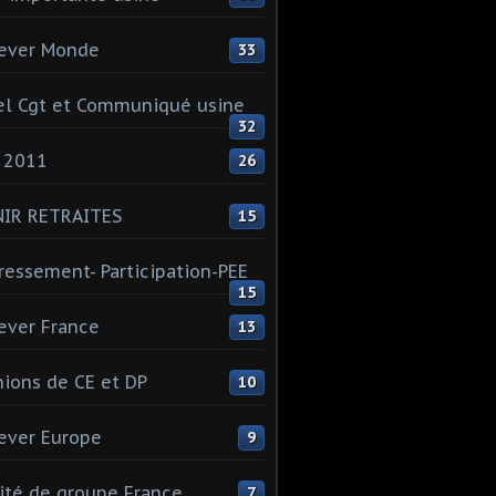
ever Monde
33
l Cgt et Communiqué usine
32
 2011
26
NIR RETRAITES
15
ressement- Participation-PEE
15
ever France
13
ions de CE et DP
10
ever Europe
9
té de groupe France
7