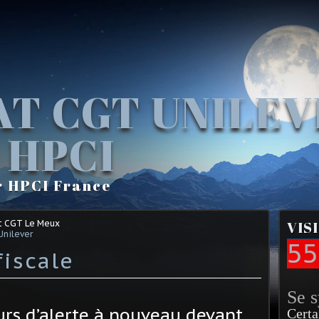
AT CGT UNILE
 HPCI
r HPCI France
t CGT Le Meux
VIS
Unilever
55
fiscale
Se 
urs d’alerte à nouveau devant
Certa