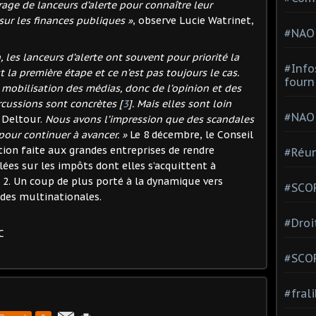
age de lanceurs d’alerte pour connaître leur
sur les finances publiques »
, observe Lucie Watrinet,
#NAO
 les lanceurs d’alerte ont souvent pour priorité la
#Info
t la première étape et ce n’est pas toujours le cas.
fourn
la mobilisation des médias, donc de l’opinion et des
ercussions sont concrètes
[
3
]
. Mais elles sont loin
#NAO
 Deltour.
Nous avons l’impression que des scandales
our continuer à avancer. »
Le 8 décembre, le Conseil
tion faite aux grandes entreprises de rendre
#Réun
ées sur les impôts dont elles s’acquittent à
in 2. Un coup de plus porté à la dynamique vers
#SCOP
 des multinationales.
#Droi
C
#SCO
#fral