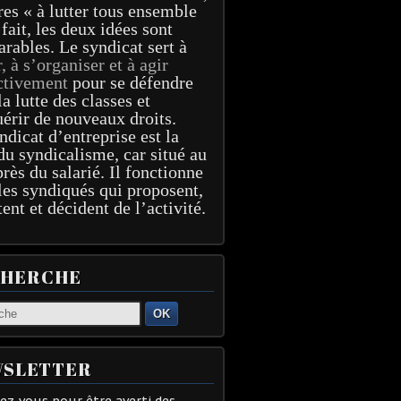
res « à lutter tous ensemble
 fait, les deux idées sont
arables. Le syndicat sert à
r, à s’organiser et à agir
ctivement
pour se défendre
la lutte des classes et
érir de nouveaux droits.
ndicat d’entreprise est la
du syndicalisme, car situé au
près du salarié. Il fonctionne
les syndiqués qui proposent,
tent et décident de l’activité.
CHERCHE
OK
SLETTER
z-vous pour être averti des