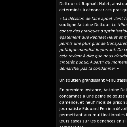
Deltour et Raphaël Halet, ainsi qu
déterminés à dénoncer ces pratiques
« La décision de faire appel vien
souligne Antoine Deltour.
Le trib
contre des pratiques d’optimisatio
également que Raphaël Halet et mo
permis une plus grande transparen
politique mondial important. Du 
cela revient à dire que nous n’auri
l’intérêt public. À partir du moment
démarche, pas la condamner. »
Un soutien grandissant venu d’asso
En première instance, Antoine De
condamnés à une peine de douze mo
d’amende, et neuf mois de prison a
journaliste Edouard Perrin a dévoi
permettant aux multinationales 
leurs taxes sur les bénéfices en s