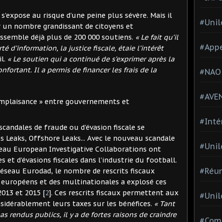
s’expose au risque d’une peine plus sévère. Mais il
#Unil
 un nombre grandissant de citoyens et
ssemble déjà plus de 200 000 soutiens.
« Le fait qu’il
#Appe
é d’information, la justice fiscale, étaie l’intérêt
il.
« Le soutien qui a continué de s’exprimer après la
nfortant. Il a permis de financer les frais de la
#NAO
#AVE
mplaisance » entre gouvernements et
#Inté
scandales de fraude ou d’évasion fiscale se
s Leaks, Offshore Leaks... Avec le nouveau scandale
#Unil
seau European Investigative Collaborations ont
s et d’évasions fiscales dans l’industrie du football.
#Réun
éseau Eurodad, le nombre de rescrits fiscaux
européens et des multinationales a explosé ces
2013 et 2015
[
2
]
. Ces rescrits fiscaux permettent aux
#Unil
nsidérablement leurs taxes sur les bénéfices.
« Tant
as rendus publics, il y a de fortes raisons de craindre
#Comi