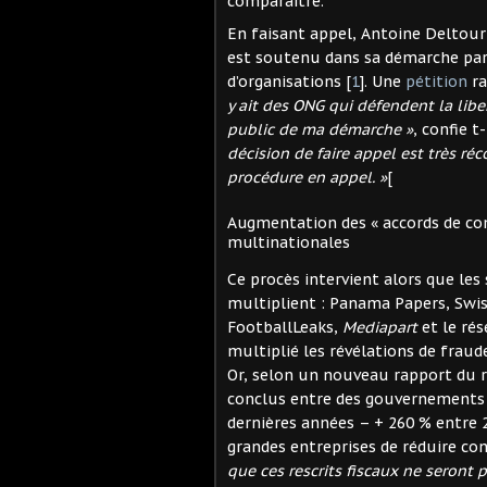
comparaitre.
En faisant appel, Antoine Deltour 
est soutenu dans sa démarche par
d’organisations
[
1
]
. Une
pétition
ra
y ait des ONG qui défendent la libert
public de ma démarche »
, confie t-
décision de faire appel est très réco
procédure en appel. »
[
Augmentation des « accords de co
multinationales
Ce procès intervient alors que les 
multiplient : Panama Papers, Swis
FootballLeaks,
Mediapart
et le ré
multiplié les révélations de fraude
Or, selon un nouveau rapport du r
conclus entre des gouvernements 
dernières années – + 260 % entre 
grandes entreprises de réduire co
que ces rescrits fiscaux ne seront p