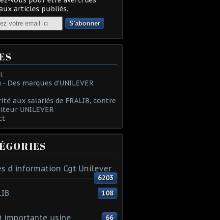
ux articles publiés.
ES
l
 - Des marques d'UNILEVER
rité aux salariés de FRALIB, contre
oiteur UNILEVER
ct
ÉGORIES
s d'information Cgt Unilever
6203
LIB
108
 importante usine
66