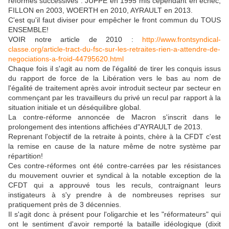
réformes successives : JUPPE en 1995 mis cependant en échec,
FILLON en 2003, WOERTH en 2010, AYRAULT en 2013.
C'est qu'il faut diviser pour empêcher le front commun du TOUS
ENSEMBLE!
VOIR notre article de 2010 :
http://www.frontsyndical-
classe.org/article-tract-du-fsc-sur-les-retraites-rien-a-attendre-de-
negociations-a-froid-44795620.html
Chaque fois il s'agit au nom de l'égalité de tirer les conquis issus
du rapport de force de la Libération vers le bas au nom de
l'égalité de traitement après avoir introduit secteur par secteur en
commençant par les travailleurs du privé un recul par rapport à la
situation initiale et un déséquilibre global.
La contre-réforme annoncée de Macron s'inscrit dans le
prolongement des intentions affichées d"AYRAULT de 2013.
Reprenant l'objectif de la retraite à points, chère à la CFDT c'est
la remise en cause de la nature même de notre système par
répartition!
Ces contre-réformes ont été contre-carrées par les résistances
du mouvement ouvrier et syndical à la notable exception de la
CFDT qui a approuvé tous les reculs, contraignant leurs
instigateurs à s'y prendre à de nombreuses reprises sur
pratiquement près de 3 décennies.
Il s'agit donc à présent pour l'oligarchie et les "réformateurs" qui
ont le sentiment d'avoir remporté la bataille idéologique (dixit