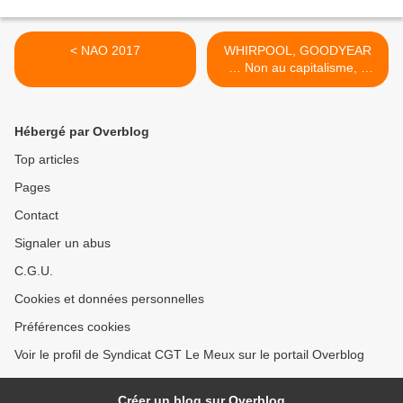
< NAO 2017
WHIRPOOL, GOODYEAR
… Non au capitalisme, à
l'Union Européenne et à la
« concurrence libre et non
faussée » disent, de plus en
Hébergé par Overblog
plus nombreux, les salariés
en France >
Top articles
Pages
Contact
Signaler un abus
C.G.U.
Cookies et données personnelles
Préférences cookies
Voir le profil de Syndicat CGT Le Meux sur le portail Overblog
Créer un blog sur Overblog