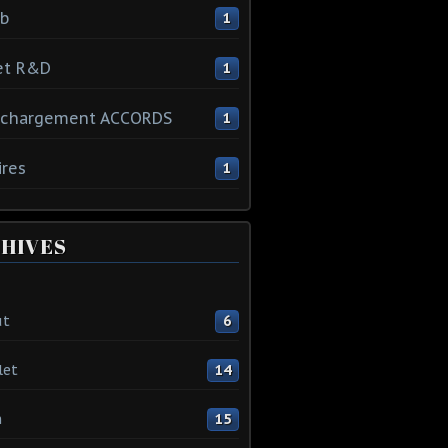
ib
1
et R&D
1
échargement ACCORDS
1
ires
1
HIVES
ût
6
let
14
n
15