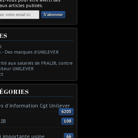
ux articles publiés.
ES
l
 - Des marques d'UNILEVER
rité aux salariés de FRALIB, contre
oiteur UNILEVER
ct
ÉGORIES
s d'information Cgt Unilever
6203
LIB
108
 importante usine
66