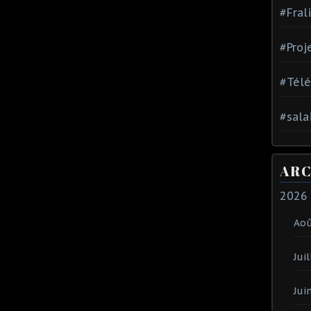
#Fral
#Proj
#Tél
#sala
ARC
2026
Ao
Juil
Jui