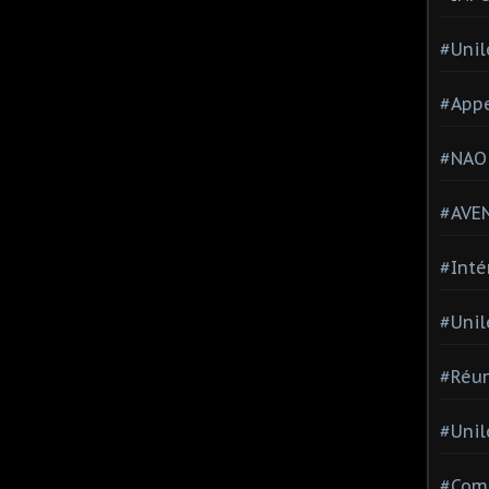
#Unil
#Appe
#NAO
#AVE
#Inté
#Unil
#Réun
#Unil
#Comi