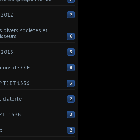
 2012
7
s divers sociétés et
isseurs
6
 2015
3
ions de CCE
3
 TI ET 1336
3
t d'alerte
2
PTI 1336
2
ib
2