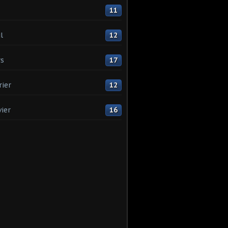
11
l
12
s
17
rier
12
vier
16