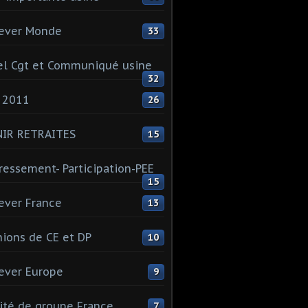
ever Monde
33
l Cgt et Communiqué usine
32
 2011
26
NIR RETRAITES
15
ressement- Participation-PEE
15
ever France
13
ions de CE et DP
10
ever Europe
9
té de groupe France
7