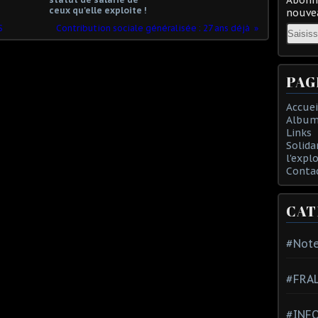
ceux qu'elle exploite !
nouvea
Email
S
Contribution sociale généralisée : 27 ans déjà
PAG
Accuei
Album
Links
Solida
l'expl
Conta
CAT
#Note
#FRA
#INFO