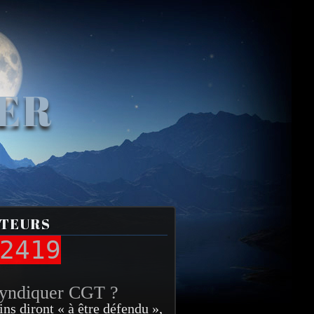
VER
ITEURS
2419
syndiquer CGT ?
ins diront « à être défendu »,