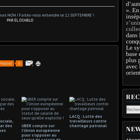
d’aut
». En
insép
PAR EL DIABLO
s’uni
colle
dans 
conqu
Le sy
base 
plus 
Repost
0
avec 
orien
RE
LACQ : Lutte des
ociale,
travailleurs contre
ar des
UBER compte sur
chantage patronal
NEW
ues
l'Union européenne
pour s'opposer au
Abonne
statut de salarié de