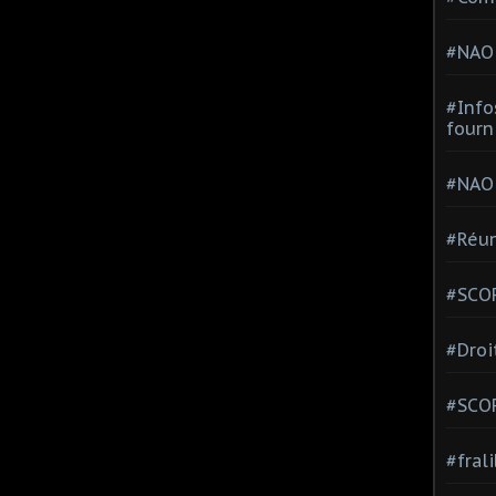
#NAO
#Info
fourn
#NAO
#Réun
#SCOP
#Droi
#SCO
#fral