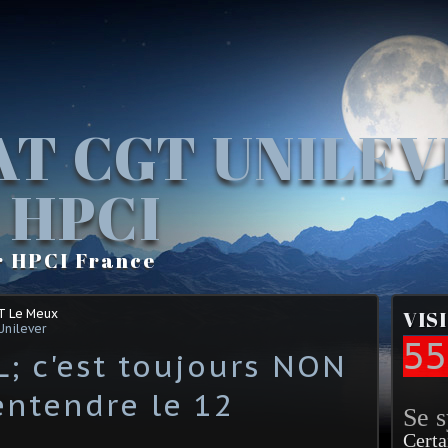
AT CGT UNILE
 HPCI
r HPCI France
T Le Meux
VIS
Unilever
55
L; c'est toujours NON
entendre le 12
Se 
Certa