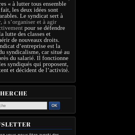
res « à lutter tous ensemble
 fait, les deux idées sont
arables. Le syndicat sert à
r, à s’organiser et à agir
ctivement
pour se défendre
la lutte des classes et
érir de nouveaux droits.
ndicat d’entreprise est la
du syndicalisme, car situé au
près du salarié. Il fonctionne
les syndiqués qui proposent,
tent et décident de l’activité.
CHERCHE
OK
SLETTER
z-vous pour être averti des