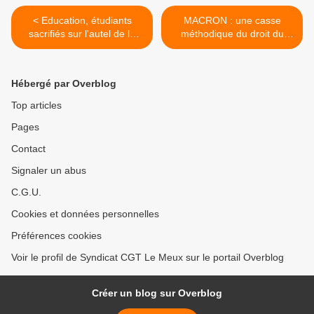
< Education, étudiants
MACRON : une casse
sacrifiés sur l'autel de la
méthodique du droit du
politique austéritaire de
travail >
l'Union européenne !
Hébergé par Overblog
Top articles
Pages
Contact
Signaler un abus
C.G.U.
Cookies et données personnelles
Préférences cookies
Voir le profil de Syndicat CGT Le Meux sur le portail Overblog
Créer un blog sur Overblog