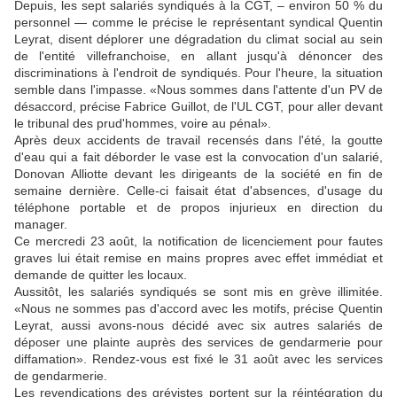
Depuis, les sept salariés syndiqués à la CGT, – environ 50 % du
personnel — comme le précise le représentant syndical Quentin
Leyrat, disent déplorer une dégradation du climat social au sein
de l'entité villefranchoise, en allant jusqu'à dénoncer des
discriminations à l'endroit de syndiqués. Pour l'heure, la situation
semble dans l'impasse. «Nous sommes dans l'attente d'un PV de
désaccord, précise Fabrice Guillot, de l'UL CGT, pour aller devant
le tribunal des prud'hommes, voire au pénal».
Après deux accidents de travail recensés dans l'été, la goutte
d'eau qui a fait déborder le vase est la convocation d'un salarié,
Donovan Alliotte devant les dirigeants de la société en fin de
semaine dernière. Celle-ci faisait état d'absences, d'usage du
téléphone portable et de propos injurieux en direction du
manager.
Ce mercredi 23 août, la notification de licenciement pour fautes
graves lui était remise en mains propres avec effet immédiat et
demande de quitter les locaux.
Aussitôt, les salariés syndiqués se sont mis en grève illimitée.
«Nous ne sommes pas d'accord avec les motifs, précise Quentin
Leyrat, aussi avons-nous décidé avec six autres salariés de
déposer une plainte auprès des services de gendarmerie pour
diffamation». Rendez-vous est fixé le 31 août avec les services
de gendarmerie.
Les revendications des grévistes portent sur la réintégration du