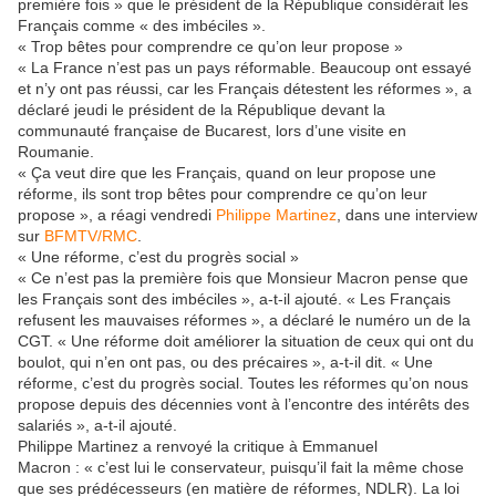
première fois » que le président de la République considérait les
Français comme « des imbéciles ».
« Trop bêtes pour comprendre ce qu’on leur propose »
« La France n’est pas un pays réformable. Beaucoup ont essayé
et n’y ont pas réussi, car les Français détestent les réformes », a
déclaré jeudi le président de la République devant la
communauté française de Bucarest, lors d’une visite en
Roumanie.
« Ça veut dire que les Français, quand on leur propose une
réforme, ils sont trop bêtes pour comprendre ce qu’on leur
propose », a réagi vendredi
Philippe Martinez
, dans une interview
sur
BFMTV/RMC
.
« Une réforme, c’est du progrès social »
« Ce n’est pas la première fois que Monsieur Macron pense que
les Français sont des imbéciles », a-t-il ajouté. « Les Français
refusent les mauvaises réformes », a déclaré le numéro un de la
CGT. « Une réforme doit améliorer la situation de ceux qui ont du
boulot, qui n’en ont pas, ou des précaires », a-t-il dit. « Une
réforme, c’est du progrès social. Toutes les réformes qu’on nous
propose depuis des décennies vont à l’encontre des intérêts des
salariés », a-t-il ajouté.
Philippe Martinez a renvoyé la critique à Emmanuel
Macron : « c’est lui le conservateur, puisqu’il fait la même chose
que ses prédécesseurs (en matière de réformes, NDLR). La loi