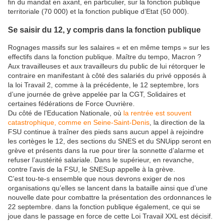
fin du mandat en axant, en particulier, sur la fonction publique
territoriale (70 000) et la fonction publique d’Etat (50 000).
Se saisir du 12, y compris dans la fonction publique
Rognages massifs sur les salaires « et en même temps » sur les
effectifs dans la fonction publique. Maître du tempo, Macron ?
Aux travailleuses et aux travailleurs du public de lui rétorquer le
contraire en manifestant à côté des salariés du privé opposés à
la loi Travail 2, comme à la précédente, le 12 septembre, lors
d’une journée de grève appelée par la CGT, Solidaires et
certaines fédérations de Force Ouvrière.
Du côté de l’Education Nationale, où
la rentrée est souvent
catastrophique, comme en Seine-Saint-Denis
, la direction de la
FSU continue à traîner des pieds sans aucun appel à rejoindre
les cortèges le 12, des sections du SNES et du SNUipp seront en
grève et présents dans la rue pour tirer la sonnette d’alarme et
refuser l’austérité salariale. Dans le supérieur, en revanche,
contre l’avis de la FSU, le SNESup appelle à la grève.
C’est tou-te-s ensemble que nous devrons exiger de nos
organisations qu’elles se lancent dans la bataille ainsi que d’une
nouvelle date pour combattre la présentation des ordonnances le
22 septembre. dans la fonction publique également, ce qui se
joue dans le passage en force de cette Loi Travail XXL est décisif.