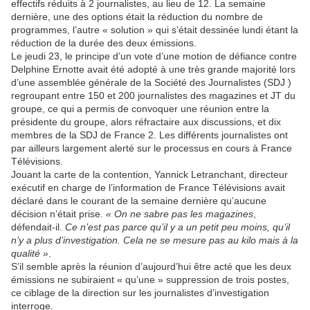
effectifs réduits à 2 journalistes, au lieu de 12. La semaine
dernière, une des options était la réduction du nombre de
programmes, l’autre « solution » qui s’était dessinée lundi étant la
réduction de la durée des deux émissions.
Le jeudi 23, le principe d’un vote d’une motion de défiance contre
Delphine Ernotte avait été adopté à une très grande majorité lors
d’une assemblée générale de la Société des Journalistes (SDJ )
regroupant entre 150 et 200 journalistes des magazines et JT du
groupe, ce qui a permis de convoquer une réunion entre la
présidente du groupe, alors réfractaire aux discussions, et dix
membres de la SDJ de France 2. Les différents journalistes ont
par ailleurs largement alerté sur le processus en cours à France
Télévisions.
Jouant la carte de la contention, Yannick Letranchant, directeur
exécutif en charge de l’information de France Télévisions avait
déclaré dans le courant de la semaine dernière qu’aucune
décision n’était prise.
« On ne sabre pas les magazines
,
défendait-il.
Ce n’est pas parce qu’il y a un petit peu moins, qu’il
n’y a plus d’investigation. Cela ne se mesure pas au kilo mais à la
qualité »
.
S’il semble après la réunion d’aujourd’hui être acté que les deux
émissions ne subiraient « qu’une » suppression de trois postes,
ce ciblage de la direction sur les journalistes d’investigation
interroge.