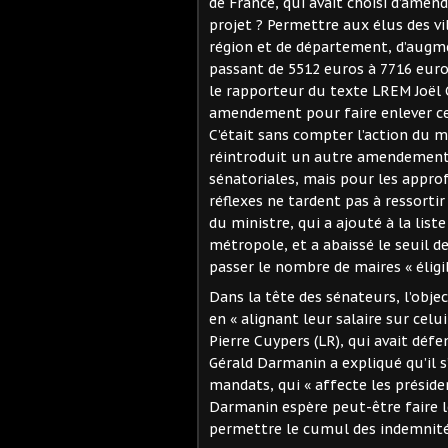
de France, qui avait choisi d’amen
projet ? Permettre aux élus des vi
région et de département, d’augmen
passant de 5512 euros à 7716 euro
le rapporteur du texte LREM Joël G
amendement pour faire enlever cet
C’était sans compter l’action du 
réintroduit un autre amendement,
sénatoriales, mais pour les approf
réflexes ne tardent pas à ressortir
du ministre, qui a ajouté à la list
métropole, et a abaissé le seuil d
passer le nombre de maires « éligi
Dans la tête des sénateurs, l’object
en « alignant leur salaire sur cel
Pierre Cuypers (LR), qui avait d
Gérald Darmanin a expliqué qu’il s
mandats, qui « affecte les présid
Darmanin espère peut-être faire l
permettre le cumul des indemnités