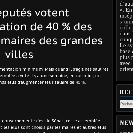
d’aut
éputés votent
». En
insép
s’uni
ation de 40 % des
colle
dans 
s maires des grandes
conqu
Le sy
villes
base 
plus 
avec 
orien
ugmentation minimum. Mais quand il s’agit des salaires
Assemblée a voté il y a une semaine, en catimini, un
 élus d’augmenter leur salaire de 40 %.
RE
 du gouvernement : c’est le Sénat, cette assemblée
NEW
 les élus sont choisis par les maires et autres élus
Abonne