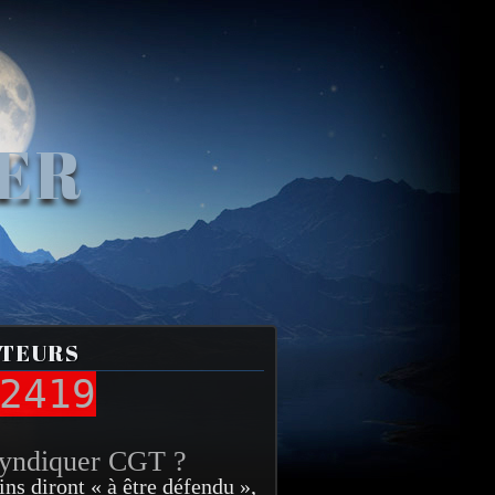
VER
ITEURS
2419
syndiquer CGT ?
ins diront « à être défendu »,