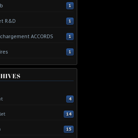
ib
1
et R&D
1
échargement ACCORDS
1
ires
1
HIVES
ût
4
let
14
n
15