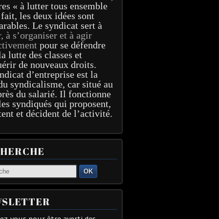
res « à lutter tous ensemble
 fait, les deux idées sont
arables. Le syndicat sert à
r, à s’organiser et à agir
ctivement
pour se défendre
la lutte des classes et
érir de nouveaux droits.
ndicat d’entreprise est la
du syndicalisme, car situé au
près du salarié. Il fonctionne
les syndiqués qui proposent,
tent et décident de l’activité.
CHERCHE
OK
SLETTER
z-vous pour être averti des