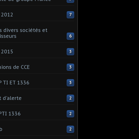
 2012
7
s divers sociétés et
isseurs
6
 2015
3
ions de CCE
3
 TI ET 1336
3
t d'alerte
2
PTI 1336
2
ib
2