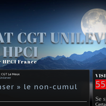
AT CGT UNILE
 HPCI
r HPCI France
t CGT Le Meux
VIS
Unilever
55
ser » le non-cumul
Se 
Certa