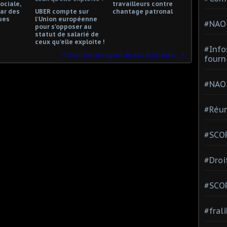
ociale,
travailleurs contre
ar des
UBER compte sur
chantage patronal
ues
l'Union européenne
#NAO
pour s'opposer au
statut de salarié de
ceux qu'elle exploite !
#Info
Attentive au regard de ses électeurs...
fourn
#NAO
#Réun
#SCOP
#Droi
#SCO
#fral