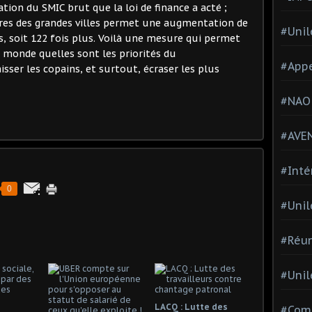
tion du SMIC brut que la loi de finance a acté ;
es des grandes villes permet une augmentation de
#Unil
s, soit 122 fois plus. Voilà une mesure qui permet
 monde quelles sont les priorités du
#Appe
isser les copains, et surtout, écraser les plus
#NAO
#AVE
#Inté
0
#Unil
#Réun
#Unil
LACQ : Lutte des
#Comi