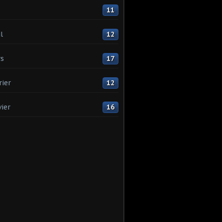
11
l
12
s
17
rier
12
vier
16