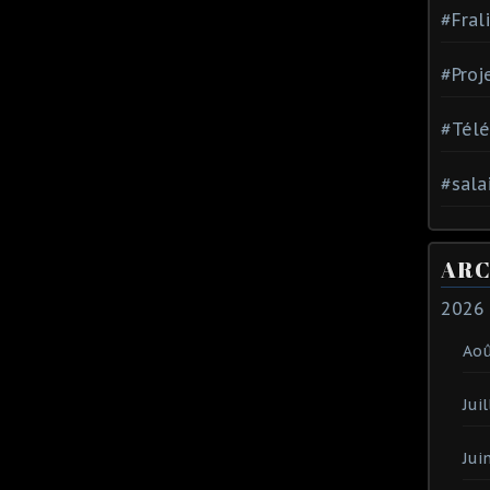
#Fral
#Proj
#Tél
#sala
ARC
2026
Ao
Juil
Jui