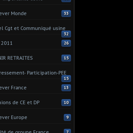
ever Monde
33
l Cgt et Communiqué usine
32
 2011
26
NIR RETRAITES
15
ressement- Participation-PEE
15
ever France
13
ions de CE et DP
10
ever Europe
9
té de groupe France
7