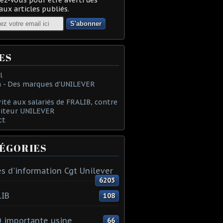
ux articles publiés.
ES
l
 - Des marques d'UNILEVER
rité aux salariés de FRALIB, contre
oiteur UNILEVER
ct
ÉGORIES
s d'information Cgt Unilever
6203
LIB
108
 importante usine
66