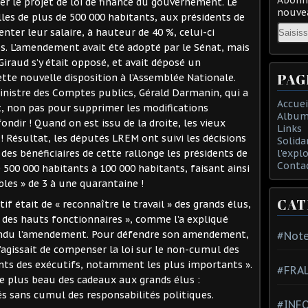
der le projet de loi de finance du gouvernement. Le
nouvea
lles de plus de 500 000 habitants, aux présidents de
Email
ter leur salaire, à hauteur de 40 %, celui-ci
s. L’amendement avait été adopté par le Sénat, mais
iraud s’y était opposé, et avait déposé un
PAG
te nouvelle disposition à l’Assemblée Nationale.
ministre des Comptes publics, Gérald Darmanin, qui a
Accuei
 non pas pour supprimer les modifications
Album
ondir ! Quand on est issu de la droite, les vieux
Links
 ! Résultat, les députés LREM ont suivi les décisions
Solida
l'expl
e des bénéficiaires de cette rallonge les présidents de
Conta
e 500 000 habitants à 100 000 habitants, faisant ainsi
bles » de 3 à une quarantaine !
CAT
if était de « reconnaître le travail » des grands élus,
ui des hauts fonctionnaires », comme l’a expliqué
éfendu l’amendement. Pour défendre son amendement,
#Note
’agissait de compenser la loi sur le non-cumul des
ents des exécutifs, notamment les plus importants ».
#FRA
e plus beau des cadeaux aux grands élus :
 sans cumul des responsabilités politiques.
#INFO