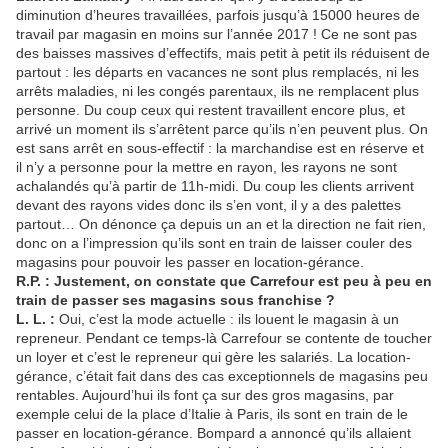
diminution d’heures travaillées, parfois jusqu’à 15000 heures de
travail par magasin en moins sur l’année 2017 ! Ce ne sont pas
des baisses massives d’effectifs, mais petit à petit ils réduisent de
partout : les départs en vacances ne sont plus remplacés, ni les
arrêts maladies, ni les congés parentaux, ils ne remplacent plus
personne. Du coup ceux qui restent travaillent encore plus, et
arrivé un moment ils s’arrêtent parce qu’ils n’en peuvent plus. On
est sans arrêt en sous-effectif : la marchandise est en réserve et
il n’y a personne pour la mettre en rayon, les rayons ne sont
achalandés qu’à partir de 11h-midi. Du coup les clients arrivent
devant des rayons vides donc ils s’en vont, il y a des palettes
partout… On dénonce ça depuis un an et la direction ne fait rien,
donc on a l’impression qu’ils sont en train de laisser couler des
magasins pour pouvoir les passer en location-gérance.
R.P. : Justement, on constate que Carrefour est peu à peu en
train de passer ses magasins sous franchise ?
L. L. :
Oui, c’est la mode actuelle : ils louent le magasin à un
repreneur. Pendant ce temps-là Carrefour se contente de toucher
un loyer et c’est le repreneur qui gère les salariés. La location-
gérance, c’était fait dans des cas exceptionnels de magasins peu
rentables. Aujourd’hui ils font ça sur des gros magasins, par
exemple celui de la place d’Italie à Paris, ils sont en train de le
passer en location-gérance. Bompard a annoncé qu’ils allaient