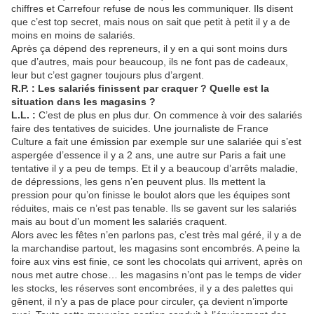
chiffres et Carrefour refuse de nous les communiquer. Ils disent
que c’est top secret, mais nous on sait que petit à petit il y a de
moins en moins de salariés.
Après ça dépend des repreneurs, il y en a qui sont moins durs
que d’autres, mais pour beaucoup, ils ne font pas de cadeaux,
leur but c’est gagner toujours plus d’argent.
R.P. : Les salariés finissent par craquer ? Quelle est la
situation dans les magasins ?
L.L. :
C’est de plus en plus dur. On commence à voir des salariés
faire des tentatives de suicides. Une journaliste de France
Culture a fait une émission par exemple sur une salariée qui s’est
aspergée d’essence il y a 2 ans, une autre sur Paris a fait une
tentative il y a peu de temps. Et il y a beaucoup d’arrêts maladie,
de dépressions, les gens n’en peuvent plus. Ils mettent la
pression pour qu’on finisse le boulot alors que les équipes sont
réduites, mais ce n’est pas tenable. Ils se gavent sur les salariés
mais au bout d’un moment les salariés craquent.
Alors avec les fêtes n’en parlons pas, c’est très mal géré, il y a de
la marchandise partout, les magasins sont encombrés. A peine la
foire aux vins est finie, ce sont les chocolats qui arrivent, après on
nous met autre chose… les magasins n’ont pas le temps de vider
les stocks, les réserves sont encombrées, il y a des palettes qui
gênent, il n’y a pas de place pour circuler, ça devient n’importe