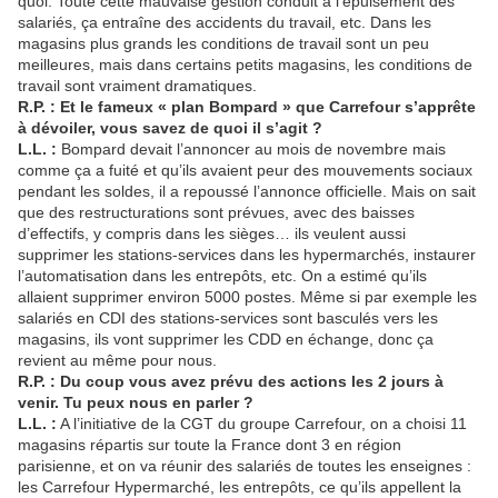
quoi. Toute cette mauvaise gestion conduit à l’épuisement des
salariés, ça entraîne des accidents du travail, etc. Dans les
magasins plus grands les conditions de travail sont un peu
meilleures, mais dans certains petits magasins, les conditions de
travail sont vraiment dramatiques.
R.P. : Et le fameux « plan Bompard » que Carrefour s’apprête
à dévoiler, vous savez de quoi il s’agit ?
L.L. :
Bompard devait l’annoncer au mois de novembre mais
comme ça a fuité et qu’ils avaient peur des mouvements sociaux
pendant les soldes, il a repoussé l’annonce officielle. Mais on sait
que des restructurations sont prévues, avec des baisses
d’effectifs, y compris dans les sièges… ils veulent aussi
supprimer les stations-services dans les hypermarchés, instaurer
l’automatisation dans les entrepôts, etc. On a estimé qu’ils
allaient supprimer environ 5000 postes. Même si par exemple les
salariés en CDI des stations-services sont basculés vers les
magasins, ils vont supprimer les CDD en échange, donc ça
revient au même pour nous.
R.P. : Du coup vous avez prévu des actions les 2 jours à
venir. Tu peux nous en parler ?
L.L. :
A l’initiative de la CGT du groupe Carrefour, on a choisi 11
magasins répartis sur toute la France dont 3 en région
parisienne, et on va réunir des salariés de toutes les enseignes :
les Carrefour Hypermarché, les entrepôts, ce qu’ils appellent la