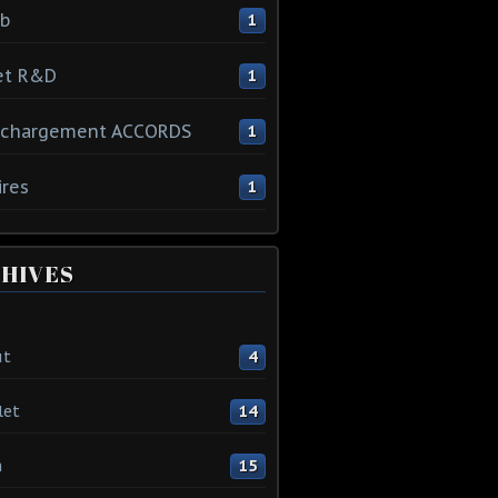
ib
1
et R&D
1
échargement ACCORDS
1
ires
1
HIVES
ût
4
let
14
n
15