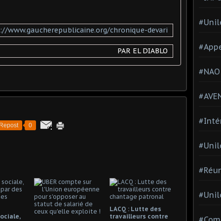
#Unil
://www.gaucherepublicaine.org/chronique-devari
#Appe
PAR EL DIABLO
#NAO
#AVE
#Inté
Repost
0
#Unil
#Réun
#Unil
LACQ : Lutte des
ociale,
travailleurs contre
#Comi