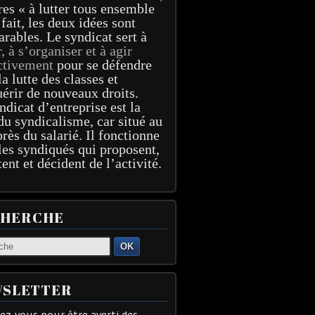
res « à lutter tous ensemble
 fait, les deux idées sont
arables. Le syndicat sert à
r, à s’organiser et à agir
ctivement
pour se défendre
la lutte des classes et
érir de nouveaux droits.
ndicat d’entreprise est la
du syndicalisme, car situé au
près du salarié. Il fonctionne
les syndiqués qui proposent,
tent et décident de l’activité.
CHERCHE
OK
SLETTER
z-vous pour être averti des