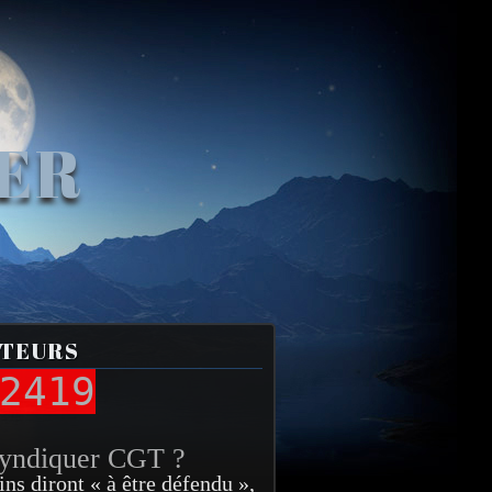
VER
ITEURS
2419
syndiquer CGT ?
ins diront « à être défendu »,