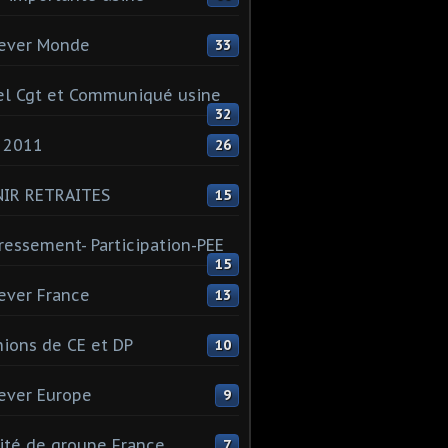
ever Monde
33
l Cgt et Communiqué usine
32
 2011
26
NIR RETRAITES
15
ressement- Participation-PEE
15
ever France
13
ions de CE et DP
10
ever Europe
9
té de groupe France
7