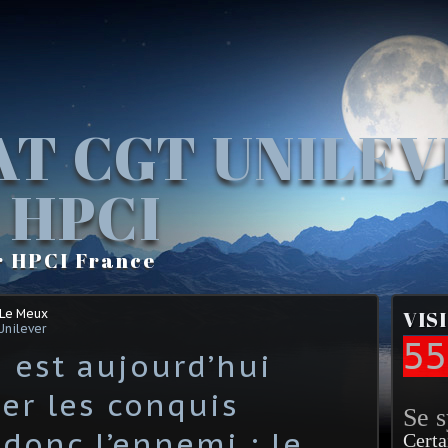
AT CGT UNILE
 HPCI
r HPCI France
 Le Meux
VIS
Unilever
55
 est aujourd’hui
er les conquis
Se 
 donc l’ennemi : le
Certa