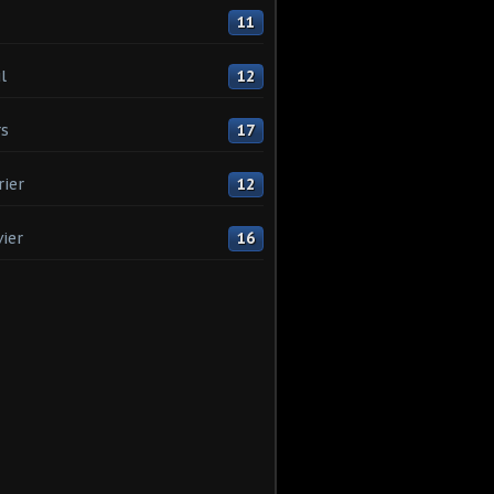
11
l
12
s
17
rier
12
vier
16