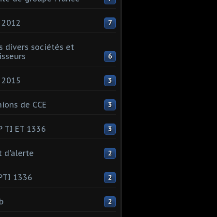
 2012
7
s divers sociétés et
isseurs
6
 2015
3
ions de CCE
3
 TI ET 1336
3
t d'alerte
2
PTI 1336
2
ib
2