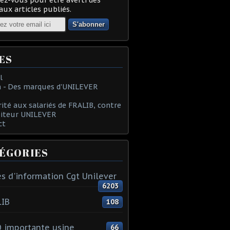
ux articles publiés.
ES
l
 - Des marques d'UNILEVER
rité aux salariés de FRALIB, contre
oiteur UNILEVER
ct
ÉGORIES
s d'information Cgt Unilever
isme est aujourd'hui obligé de casser les conquis soci
6203
LIB
108
 importante usine
66