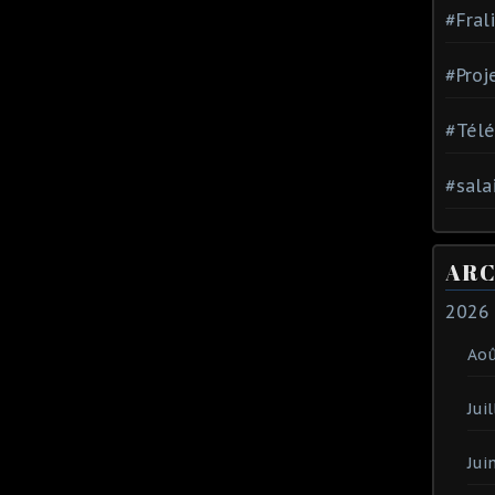
#Fral
#Proj
#Tél
#sala
ARC
2026
Ao
Juil
Jui