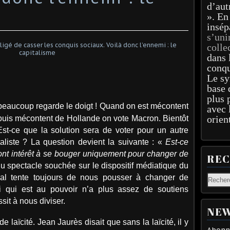
d’aut
». En
insép
s’uni
colle
dans 
conqu
Le sy
base 
plus 
 beaucoup regarde le doigt ! Quand on est mécontent
avec 
orien
 puis mécontent de Hollande on vote Macron. Bientôt
st-ce que la solution sera de voter pour un autre
taliste ? La question devient la suivante : «
Est-ce
s ont intérêt à se bouger uniquement pour changer de
RE
 spectacle souchée sur le dispositif médiatique du
ral tente toujours de nous pousser à changer de
i qui est au pouvoir n’a plus assez de soutiens
ssit à nous diviser.
NEW
e laïcité. Jean Jaurès disait que sans la laïcité, il y
Abonne