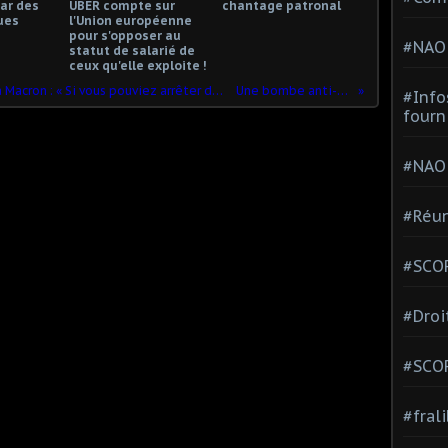
ar des
UBER compte sur
chantage patronal
ues
l'Union européenne
pour s'opposer au
#NAO
statut de salarié de
ceux qu'elle exploite !
Corinne Masiero (Capitaine Marleau) à Macron : « Si vous pouviez arrêter de faire vos conneries... »
Une bombe anti-sociale...
#Info
fourn
#NAO
#Réun
#SCOP
#Droi
#SCO
#fral