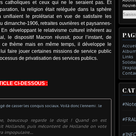
ers catholiques et ceux qui ne le seraient pas. Et
nouvea
éparation, la religion était reléguée dans la sphère
Email
unifiaient le prolétariat en vue de satisfaire les
du dimanche-1906, retraites ouvrières et paysannes-
 En développant le relativisme culturel inhérent au
PAG
, le dispositif Macron réussit, pour l’instant, de
ur ce thème mais en même temps, il développe le
Accuei
Album
ui faire jouer certaines missions de service public
Links
processus de privatisation des services publics.
Solida
l'expl
Conta
TICLE CI-DESSOUS :
CAT
#Note
Le capital
#FRA
e, beaucoup regarde le doigt ! Quand on est
sit Hollande, puis mécontent de Hollande on vote
 impopulaire....
#INFO