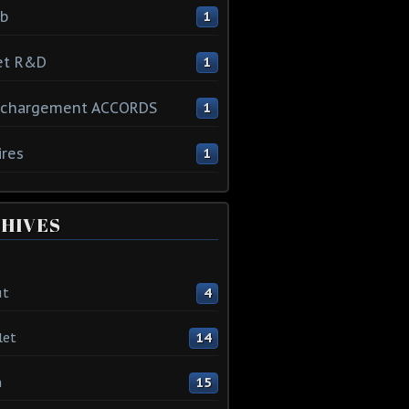
ib
1
et R&D
1
échargement ACCORDS
1
ires
1
HIVES
ût
4
let
14
n
15