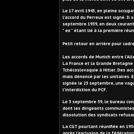
Le 17 avril 1943, en pleine occupa
l'accord du Perreux est signé. Il s
septembre 1939, en deux courant
" ex " étant lié à la première réu
Petit retour en arrière pour cadre
L
es accords de Munich
entre l
'
All
La France et la Grande Bretagne
Tchécoslovaquie à Hitler.
Des
acc
mais dénoncé par les unitaires.
E
signée le 23 septembre,
une vagu
l’interdiction du PCF.
L
e 3 septembre
39,
le bureau con
dont les dirigeants communistes
dissolution des syndicats refus
La CGT
pourtant réunifiée en 193
après l'exclusion de la fédérati