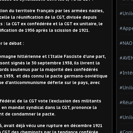
tion du territoire français par les armées nazies,
#Unil
celle la réunification de la CGT, divisée depuis
s : la CGT
ex
confédérée et la CGT
ex
unitaire,
le
#Appe
nification de 1936 après la scission de 1921
.
#NAO
r le débat :
emagne hitlérienne et l'Italie Fasciste d'une part,
#AVE
 sont signé
s
le 30 septembre 1938, ils
livr
e
nt la
ord
s
soutenu
s
par la majorité des confédérés
#Inté
n 1939,
et d
ès connu le pacte germano-soviétique
e d’anticommunisme déferle sur le pays, avec
#Unil
fédéral de la CGT vote l'exclusion des militants
#Réun
 en mandat syndical dans la CGT,
prononce la
ant de condamner le pacte
.
#Unil
6, avait déjà vécu une rupture en décembre 1921
#Comi
on CGT des cheminots par la tendance conférée