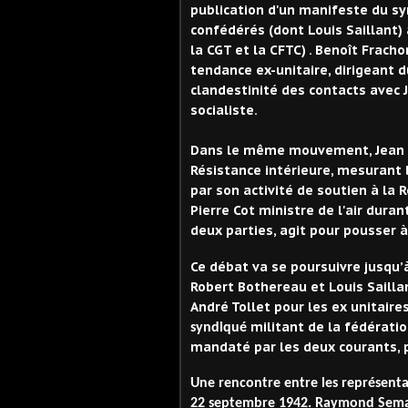
publication d'un manifeste du s
confédérés (dont Louis Saillant) 
la CGT et la CFTC) . Benoît Fracho
tendance ex-unitaire, dirigeant 
clandestinité des contacts avec 
socialiste.
Dans le même mouvement, Jean Mo
Résistance intérieure, mesurant 
par son activité de soutien à la 
Pierre Cot ministre de l'air dura
deux parties, agit pour pousser à 
Ce débat va se poursuivre jusqu’
Robert Bothereau et Louis Sailla
André Tollet pour les ex unitair
militant de la fédératio
syndiqué
mandaté par les deux courants, p
Une rencontre entre
les représent
22 septembre 1942.
Raymond Semat 