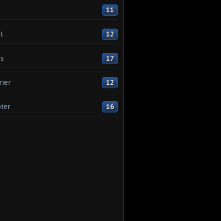
11
l
12
s
17
rier
12
vier
16