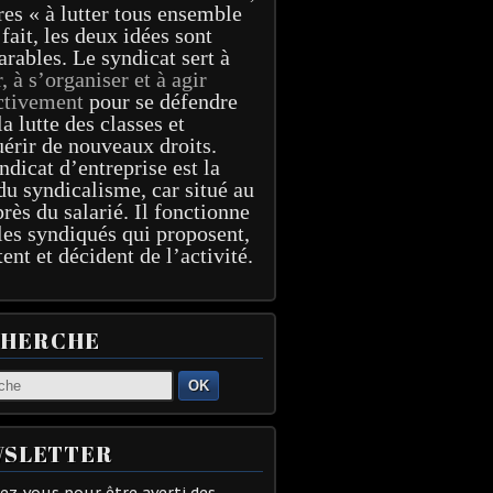
res « à lutter tous ensemble
 fait, les deux idées sont
arables. Le syndicat sert à
r, à s’organiser et à agir
ctivement
pour se défendre
la lutte des classes et
érir de nouveaux droits.
ndicat d’entreprise est la
du syndicalisme, car situé au
près du salarié. Il fonctionne
les syndiqués qui proposent,
tent et décident de l’activité.
CHERCHE
OK
SLETTER
z-vous pour être averti des