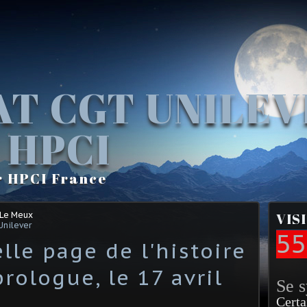
AT CGT UNILE
 HPCI
r HPCI France
 Le Meux
VIS
Unilever
55
lle page de l'histoire
prologue, le 17 avril
Se 
Certa