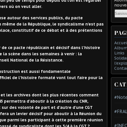
e un peu de temps pour depuis où l'on est regarder
nouvea
vers où on veut aller.
Email
nse autour des services publics, du pacte
on même de la République, le syndicalisme n'est pas
place, constitutif de ce débat et à des prétentions
PAG
Accuei
 ce pacte républicain et décisif dans l'histoire
Album
Links
e la scène dans les semaines à venir : la
Solida
nseil National de la Résistance.
l'expl
Conta
onstruction est aussi fondamentale
iciel de l'histoire formaté vont tout faire pour la
CAT
e et les archives dont les plus récentes comment
#Note
943 permettra d'aboutir à la création du CNR,
sur des volonté de part et d'autre d'une CGT
#FRA
fera un levier décisif pour aboutir à la Réunion du
 que parmi les participant à cette première réunion
#INFO
passé de syndicaliste dont les 3/4 à la CGT ?