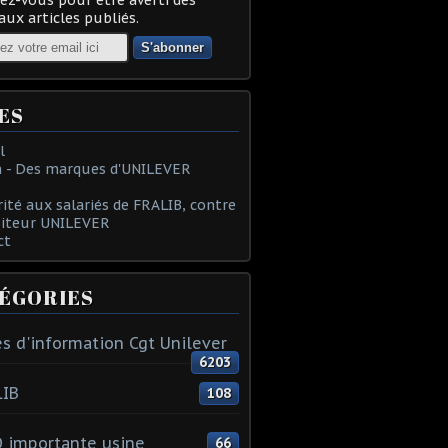
ux articles publiés.
ES
l
 - Des marques d'UNILEVER
rité aux salariés de FRALIB, contre
oiteur UNILEVER
ct
ÉGORIES
s d'information Cgt Unilever
6203
LIB
108
 importante usine
66