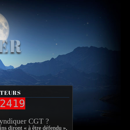
VER
ITEURS
2419
syndiquer CGT ?
ins diront « à être défendu »,