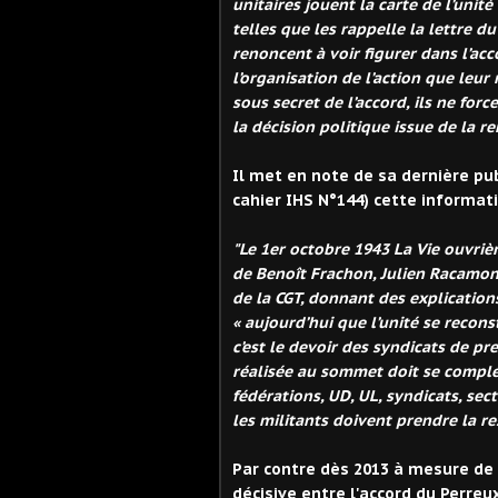
unitaires jouent la carte de l’unit
telles que les rappelle la lettre d
renoncent à voir figurer dans l’acc
l’organisation de l’action que leur
sous secret de l’accord, ils ne for
la décision politique issue de la re
Il met en note de sa dernière pub
cahier IHS N°144) cette informati
"Le 1er octobre 1943 La Vie ouvri
de Benoît Frachon, Julien Racamond
de la CGT, donnant des explications
« aujourd’hui que l’unité se recons
c’est le devoir des syndicats de pre
réalisée au sommet doit se complét
fédérations, UD, UL, syndicats, sec
les militants doivent prendre la re
Par contre dès 2013 à mesure de l
décisive entre l'accord du Perreu