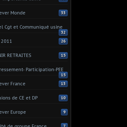
ever Monde
33
l Cgt et Communiqué usine
32
 2011
26
NIR RETRAITES
15
ressement- Participation-PEE
15
ever France
13
ions de CE et DP
10
ever Europe
9
té de groupe France
7