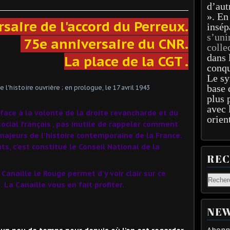
d’aut
». En
saire de l'accord du Perreux.
insép
s’uni
75e anniversaire du CNR.
colle
dans 
La place de la CGT .
conqu
Le sy
base 
plus 
avec 
face à la volonté de la droite
revancharde
et du
orien
 social français , pas inutile de rappeler comment
ajeurs de l'histoire contemporaine de la France.
 c'est constitué le Conseil National de la
RE
Canaille le Rouge permet d'y voir clair sur ce
 La Canaille vous en fait profiter.
NEW
Abonne