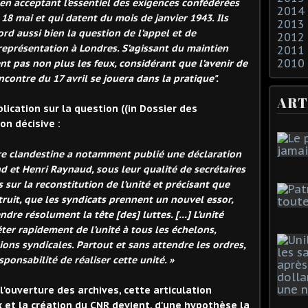
é en acceptant l’essentiel des exigences confédérées
2014
u 18 mai et qui datent du mois de janvier 1943. Ils
2013
ord aussi bien la question de l’appel et de
2012
 représentation à Londres. S’agissant du maintien
2011
2010
cent pas non plus les feux, considérant que l’avenir de
ncontre du 17 avril se jouera dans la pratique".
ART
lication sur la question ((in Dossier des
on décisive :
ère clandestine a notamment publié une déclaration
 et Henri Raynaud, sous leur qualité de secrétaires
 sur la reconstitution de l’unité et précisant que
truit, que les syndicats prennent un nouvel essor,
ndre résolument la tête [des] luttes. […] L’unité
er rapidement de l’unité à tous les échelons,
tions syndicales. Partout et sans attendre les ordres,
sponsabilité de réaliser cette unité. »
'ouverture des archives, cette articulation
x et la création du CNR devient, d'une hypothèse la