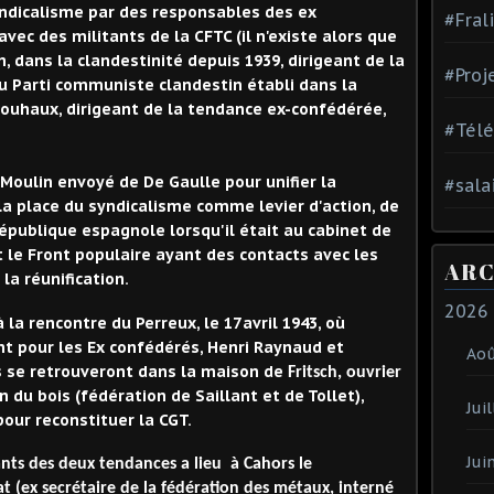
yndicalisme par des responsables des ex
#Fral
avec des militants de la CFTC (il n'existe alors que
n, dans la clandestinité depuis 1939, dirigeant de la
#Proj
du Parti communiste clandestin établi dans la
Jouhaux, dirigeant de la tendance ex-confédérée,
#Tél
ulin envoyé de De Gaulle pour unifier la
#sala
la place du syndicalisme comme levier d'action, de
République espagnole lorsqu'il était au cabinet de
nt le Front populaire ayant des contacts avec les
ARC
la réunification.
2026
à
la rencontre du Perreux, le 17 avril 1943, où
nt pour les Ex confédérés, Henri Raynaud et
Ao
es se retrouveront dans la maison de
Fritsch, ouvrier
n du bois (fédération de Saillant et de Tollet),
Juil
our reconstituer la CGT.
Jui
ant
s
des deux tendances
a lieu
à Cahors le
(ex secrétaire de la fédération des métaux, interné