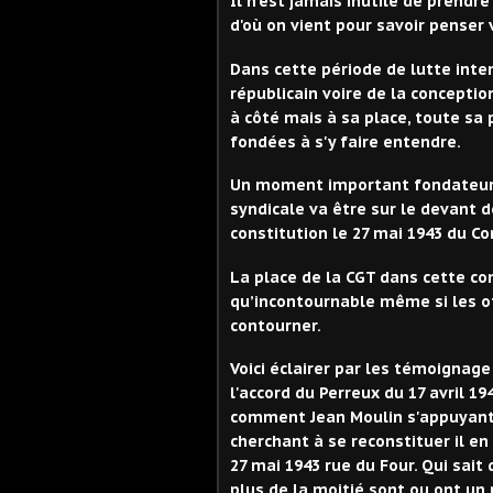
Il n'est jamais inutile de prendr
d'où on vient pour savoir penser 
Dans cette période de lutte inte
républicain voire de la concepti
à côté mais à sa place, toute sa 
fondées à s'y faire entendre.
Un moment important fondateur de
syndicale va être sur le devant d
constitution le 27 mai 1943 du Co
La place de la CGT dans cette c
qu’incontournable même si les off
contourner.
Voici éclairer par les témoignag
l'accord du Perreux du 17 avril 1
comment Jean Moulin s'appuyant 
cherchant à se reconstituer il en 
27 mai 1943 rue du Four. Qui sait
plus de la moitié sont ou ont un 