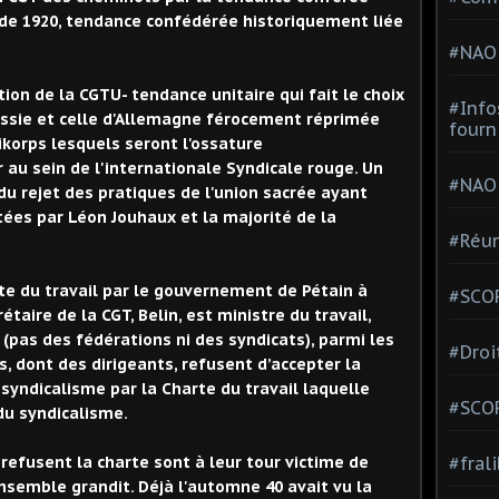
 de 1920, tendance confé
dé
rée historiquement liée
#NAO
tion de la CGTU- tendance unitaire qui fait le choix
#Info
ussie et celle d'Allemagne férocement réprimée
fourn
eikorps lesquels seront l'ossature
r au sein de l'internationale Syndicale rouge
. Un
#NAO
 du rejet des pratiques de l'union sacrée ayant
tées par L
é
on Jouhaux et la majorité de la
#Réun
te du travail par le gouvernement de Pétain à
#SCOP
étaire de la CGT, Belin, est ministre du travail,
 (pas des fédérations ni des syndicats), parmi les
#Droi
, dont des dirigeants, refusent d’accepter la
syndicalisme par la Charte du travail laquelle
#SCO
du syndicalisme.
#fral
refusent la charte sont à leur tour victime de
ensemble grandit. Déjà l'automne 40 avait vu la