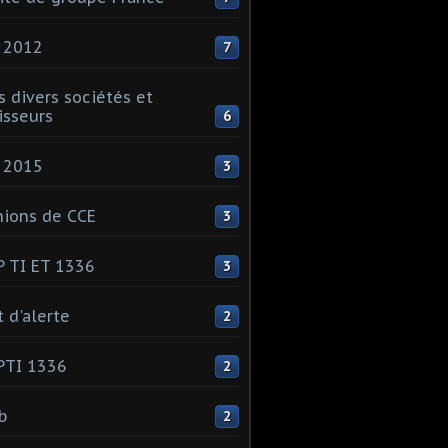
 2012
7
s divers sociétés et
isseurs
6
 2015
3
ions de CCE
3
 TI ET 1336
3
t d'alerte
2
PTI 1336
2
ib
2