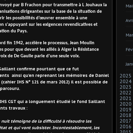
envoyé par B Frachon pour t
ransmettre
à L Jouhaux
la
Mai
nisations dirigeantes sur la base de la situation de
ir les possibilités d’œuvrer ensemble à une
Avri
en s'appuyant sur les exigences revendicatives et
ration
du Pays.
Mar
ord
fin
1942, accélère le processus,
Jean Moulin
Fév
ues
pour que devant les alliés à Alger la Résistance
 voix de De Gaulle parle d'une seule voix.
Jan
Saillant confirme pourtant que ce fut
ments ainsi qu'en reprenant les mémoires de Daniel
2025
2024
 (cahier IHS N° 121 de mars 2012) il est possible de
2023
parcouru.
2022
2021
'IHS CGT qui a longuement étudié le fond Saillant
2020
nts travaux :
2019
2018
2017
 nuit témoigne de la difficulté à résoudre les
2016
tat et qui vont subsister. Incontestablement, les
2015