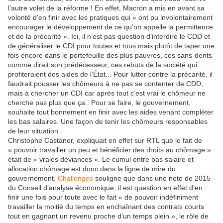
l’autre volet de la réforme ! En effet, Macron a mis en avant sa
volonté d’en finir avec les pratiques qui « ont pu involontairement
encourager le développement de ce qu’on appelle la permittence
et de la précarité ». Ici, il n’est pas question d’interdire le CDD et
de généraliser le CDI pour toutes et tous mais plutôt de taper une
fois encore dans le portefeuille des plus pauvres, ces sans-dents
comme dirait son prédécesseur, ces rebuts de la société qui
profiteraient des aides de l’État... Pour lutter contre la précarité, il
faudrait pousser les chômeurs à ne pas se contenter de CDD,
mais à chercher un CDI car après tout c’est vrai le chômeur ne
cherche pas plus que ça.. Pour se faire, le gouvernement,
souhaite tout bonnement en finir avec les aides venant compléter
les bas salaires. Une façon de tenir les chômeurs responsables
de leur situation.
Christophe Castaner, expliquait en effet sur RTL que le fait de
« pouvoir travailler un peu et bénéficier des droits au chômage »
était de « vraies déviances ». Le cumul entre bas salaire et
allocation chômage est donc dans la ligne de mire du
gouvernement.
Challenges
souligne que dans une note de 2015
du Conseil d’analyse économique, il est question en effet d’en
finir une fois pour toute avec le fait « de pouvoir indéfiniment
travailler la moitié du temps en enchaînant des contrats courts
tout en gagnant un revenu proche d’un temps plein », le rôle de