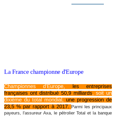
C'est un record dont profitent
les actionnaires
du
monde entier. Jamais les entreprises n'ont distribué
autant de dividendes qu'au deuxième trimestre 2018 :
497,4 milliards de dollars. En un an, ce chiffre a
progressé de 12,9 %. Signe que l'économie mondiale
se porte bien selon une récente étude, confirmation
aussi que la reprise a concerné presque toutes les
régions du monde. En Europe, il y a eu des records de
versement de dividendes en France, en Allemagne, en
Suisse, aux Pays-Bas ou en Belgique.
La France championne d'Europe
Championnes d'Europe,
les entreprises
françaises ont distribué 50,9 milliards
, soit un
dixième du total mondial,
une progression de
23,5 % par rapport à 2017.
Parmi les principaux
payeurs, l'assureur Axa, le pétrolier Total et la banque