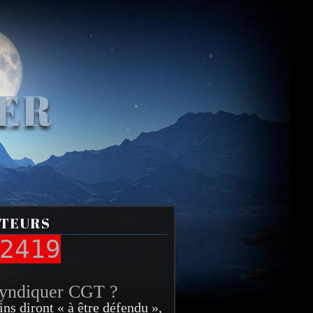
VER
ITEURS
2419
syndiquer CGT ?
ins diront « à être défendu »,