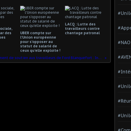
#Unil
LACQ : Lutte des
#Appe
ociale,
travailleurs contre
ar des
UBER compte sur
chantage patronal
ues
l'Union européenne
pour s'opposer au
#NAO
statut de salarié de
ceux qu'elle exploite !
#AVE
Rassemblement de soutien aux travailleurs de Ford Blanquefort : Intervention de Jean-Pierre Mercier
#Inté
#Unil
#Réun
#Unil
#Comi