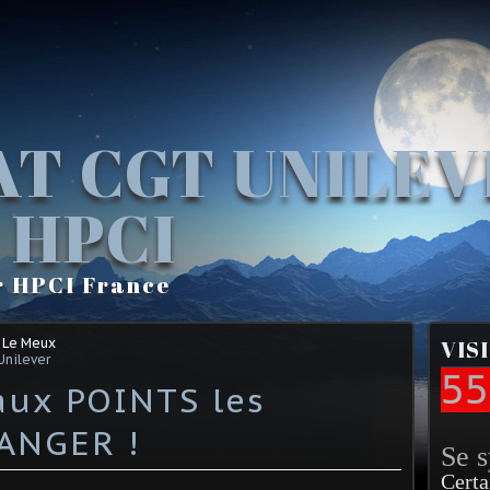
AT CGT UNILE
 HPCI
r HPCI France
 Le Meux
VIS
Unilever
55
ux POINTS les
ANGER !
Se 
Certa