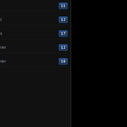
11
l
12
s
17
rier
12
vier
16