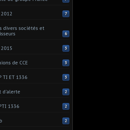
 2012
7
s divers sociétés et
isseurs
6
 2015
3
ions de CCE
3
 TI ET 1336
3
t d'alerte
2
PTI 1336
2
ib
2