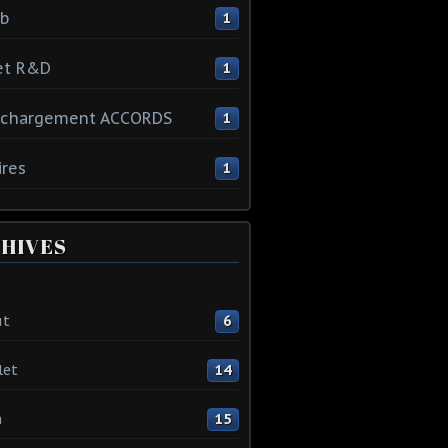
ib
1
et R&D
1
échargement ACCORDS
1
ires
1
HIVES
ût
6
let
14
n
15