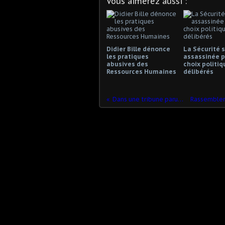
Vous aimerez aussi :
Didier Bille dénonce
La Sécurité s
les pratiques
assassinée p
abusives des
choix politiq
Ressources Humaines
délibérés
Dans une tribune parue dans le JDD