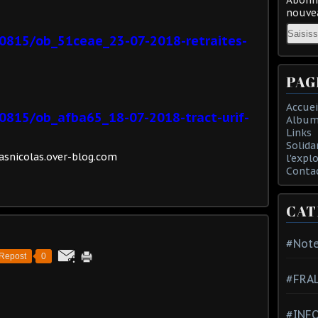
nouvea
Email
0815/ob_51ceae_23-07-2018-retraites-
PAG
Accuei
0815/ob_afba65_18-07-2018-tract-urif-
Album
Links
Solida
snicolas.over-blog.com
l'expl
Conta
CAT
#Note
Repost
0
#FRA
#INFO