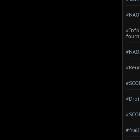
#NAO
#Info
fourn
#NAO
#Réun
#SCOP
#Droi
#SCO
#fral