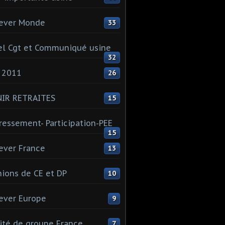
ever Monde
33
l Cgt et Communiqué usine
32
 2011
26
NIR RETRAITES
15
ressement- Participation-PEE
15
ever France
13
ions de CE et DP
10
ever Europe
9
té de groupe France
7