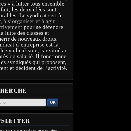
res « à lutter tous ensemble
 fait, les deux idées sont
arables. Le syndicat sert à
r, à s’organiser et à agir
ctivement
pour se défendre
la lutte des classes et
érir de nouveaux droits.
ndicat d’entreprise est la
du syndicalisme, car situé au
près du salarié. Il fonctionne
les syndiqués qui proposent,
tent et décident de l’activité.
CHERCHE
OK
SLETTER
z-vous pour être averti des