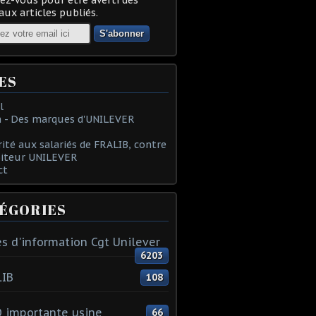
ux articles publiés.
ES
l
 - Des marques d'UNILEVER
rité aux salariés de FRALIB, contre
oiteur UNILEVER
ct
ÉGORIES
s d'information Cgt Unilever
6203
LIB
108
 importante usine
66