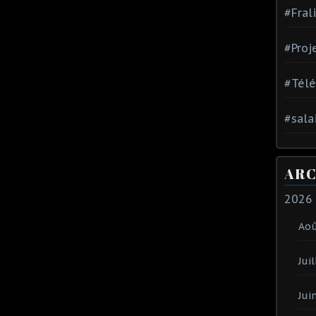
#Fral
#Proj
#Tél
#sala
ARC
2026
Ao
Juil
Jui