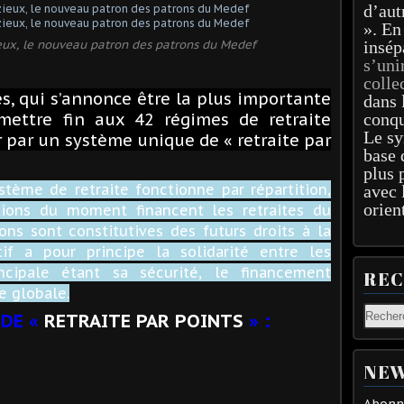
d’aut
». En
ux, le nouveau patron des patrons du Medef
insép
s’uni
colle
es, qui s’annonce être la plus importante
dans 
mettre fin aux 42 régimes de retraite
conqu
Le sy
 par un système unique de « retraite par
base 
plus 
stème de retraite fonctionne par répartition,
avec 
orien
ations du moment financent les retraites du
ns sont constitutives des futurs droits à la
tif a pour principe la solidarité entre les
incipale étant sa sécurité, le financement
RE
e globale.
 DE «
RETRAITE PAR POINTS
» :
NEW
Abonne