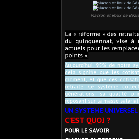
Macron et Roux de Bézie
La « réforme » des retrait
du quinquennat, vise à 
actuels pour les remplacer
points ».
Aujourd’hui, 95% de notre sy
cela signifie que les cotis
moment, et que ces cotisatio
retraite. Ce système collec
générations, sa qualité pr
reposant sur la masse salarial
UN SYSTEME UNIVERSEL
C’EST QUOI ?
POUR LE SAVOIR