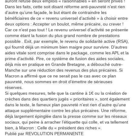
auront refusé deux emplois « raisonnables » en seront privés !
Dans les faits, cette soit disant réforme anti-pauvreté n’est rien
d’autre qu’une façade, le but étant de contraindre les
bénéficiaires de ce « revenu universel d’activité » à choisir entre
deux options : Accepter un boulot, même précaire, ou crever !
Car ce n’est pas tout ! Le revenu universel d’activité se présente
comme étant la fusion du plus grand nombre de prestations
possible . Exit, par exemple, le revenu de solidarité active (RSA),
qui fournit déjà un minimum bien maigre pour survivre. D’autres
aides vitale sont comprise dans le package, comme les APL et la
prime d’activité. Pire, ce système de fusion des aides sociales,
déjà mis en pratique en Grande Bretagne, a débouché outre-
Manche sur une réduction des revenus des plus précaires. Si
Macron a affirmé que ce ne serait pas le cas avec ce plan
pauvreté, nous sommes en droit d’émettre de sérieuses
réserves.
Si quelques mesures, telle que la cantine à 1€ ou la création de
crèches dans des quartiers jugés « prioritaires », sont également
dans le texte, le fameux plan pauvreté n’est rien d’autre qu’une
attaque supplémentaire contre les plus précaires. Une réforme,
déjà largement épinglée dans la presse comme sur les réseaux
sociaux, qui peine à arracher l’étiquette qui colle, et va tellement
bien, à Macron : Celle du « président des riches ».
Publié par REVOLUTION PERMANENTE