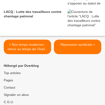
LACQ : Lutte des travailleurs contre
chantage patronal
< Nos temps modernes :
Répression syndicale >
retour au temps de Charlot
chez PSA à Mulhouse : le
coup de gueule de la CGT
contre des week-end
Hébergé par Overblog
travaillés
Top articles
Pages
Contact
Signaler un abus
C.G.U.