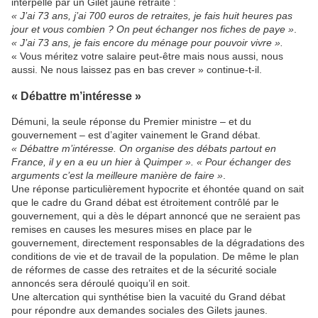
interpellé par un Gilet jaune retraité :
« J’ai 73 ans, j’ai 700 euros de retraites, je fais huit heures pas
jour et vous combien ? On peut échanger nos fiches de paye »
.
« J’ai 73 ans, je fais encore du ménage pour pouvoir vivre ».
« Vous méritez votre salaire peut-être mais nous aussi, nous
aussi. Ne nous laissez pas en bas crever » continue-t-il.
« Débattre m’intéresse »
Démuni, la seule réponse du Premier ministre – et du
gouvernement – est d’agiter vainement le Grand débat.
« Débattre m’intéresse. On organise des débats partout en
France, il y en a eu un hier à Quimper ».
« Pour échanger des
arguments c’est la meilleure manière de faire »
.
Une réponse particulièrement hypocrite et éhontée quand on sait
que le cadre du Grand débat est étroitement contrôlé par le
gouvernement, qui a dès le départ annoncé que ne seraient pas
remises en causes les mesures mises en place par le
gouvernement, directement responsables de la dégradations des
conditions de vie et de travail de la population. De même le plan
de réformes de casse des retraites et de la sécurité sociale
annoncés sera déroulé quoiqu’il en soit.
Une altercation qui synthétise bien la vacuité du Grand débat
pour répondre aux demandes sociales des Gilets jaunes.