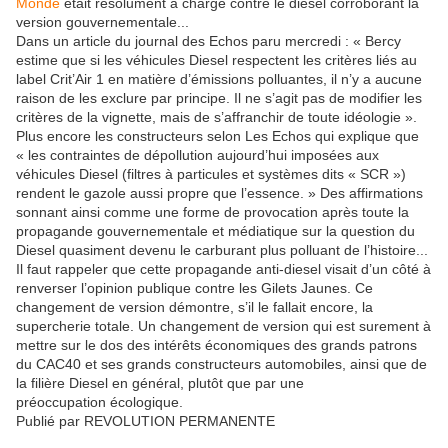
Monde
était résolument à charge contre le diesel corroborant la
version gouvernementale...
Dans un article du journal des Echos paru mercredi : « Bercy
estime que si les véhicules Diesel respectent les critères liés au
label Crit’Air 1 en matière d’émissions polluantes, il n’y a aucune
raison de les exclure par principe. Il ne s’agit pas de modifier les
critères de la vignette, mais de s’affranchir de toute idéologie ».
Plus encore les constructeurs selon Les Echos qui explique que
« les contraintes de dépollution aujourd’hui imposées aux
véhicules Diesel (filtres à particules et systèmes dits « SCR »)
rendent le gazole aussi propre que l’essence. » Des affirmations
sonnant ainsi comme une forme de provocation après toute la
propagande gouvernementale et médiatique sur la question du
Diesel quasiment devenu le carburant plus polluant de l’histoire...
Il faut rappeler que cette propagande anti-diesel visait d’un côté à
renverser l’opinion publique contre les Gilets Jaunes. Ce
changement de version démontre, s’il le fallait encore, la
supercherie totale. Un changement de version qui est surement à
mettre sur le dos des intérêts économiques des grands patrons
du CAC40 et ses grands constructeurs automobiles, ainsi que de
la filière Diesel en général, plutôt que par une
préoccupation écologique.
Publié par REVOLUTION PERMANENTE