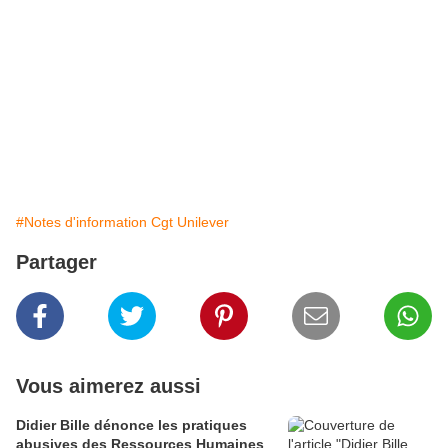
représentant : on n'ira pas le rencontrer. Il faut qu'il
mesure ses propos. Pas une phrase de sa part
reconnaissant qu'il est allé trop loin. Il est
déshonoré, on n'a rien à échanger avec lui. On se
rappellera de lui quand il briguera un nouveau
mandat de député ou celui de maire d'Aix"...
Publié par FSC
#Notes d'information Cgt Unilever
Partager
Vous aimerez aussi
Didier Bille dénonce les pratiques
abusives des Ressources Humaines