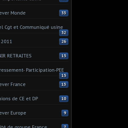
ever Monde
33
l Cgt et Communiqué usine
32
 2011
26
NIR RETRAITES
15
ressement- Participation-PEE
15
ever France
13
ions de CE et DP
10
ever Europe
9
té de groupe France
7