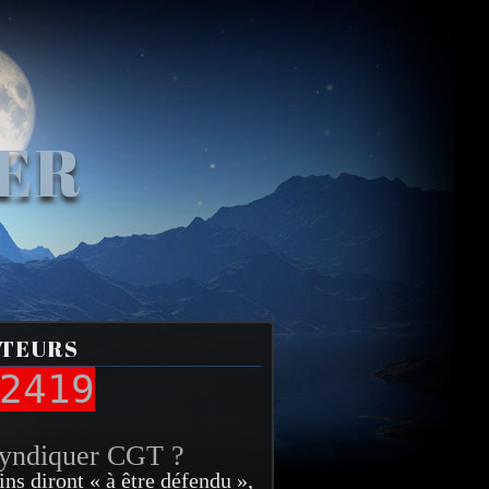
VER
ITEURS
2419
syndiquer CGT ?
ins diront « à être défendu »,