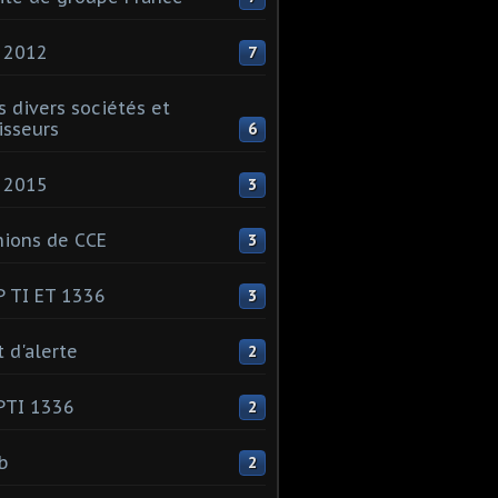
 2012
7
s divers sociétés et
isseurs
6
 2015
3
ions de CCE
3
 TI ET 1336
3
t d'alerte
2
PTI 1336
2
ib
2