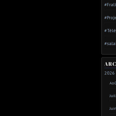
#Fral
#Proj
#Tél
#sala
ARC
2026
Ao
Juil
Jui