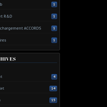
ib
1
et R&D
1
échargement ACCORDS
1
ires
1
HIVES
ût
4
let
14
n
15