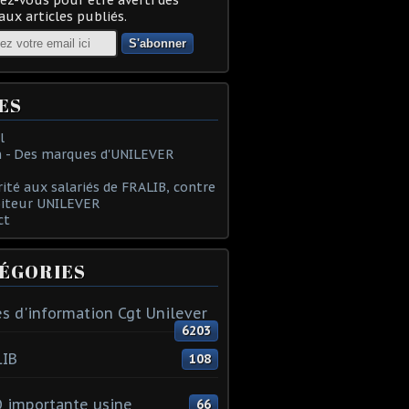
ux articles publiés.
ES
l
 - Des marques d'UNILEVER
rité aux salariés de FRALIB, contre
oiteur UNILEVER
ct
ÉGORIES
s d'information Cgt Unilever
6203
LIB
108
 importante usine
66