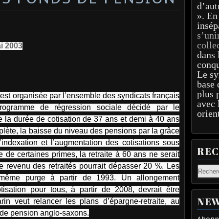
d’aut
». En
insép
s’uni
colle
ai 2003
dans 
conqu
Le sy
base 
plus 
est organisée par l’ensemble des syndicats français
avec 
rogramme de régression sociale décidé par le
orien
 la durée de cotisation de 37 ans et demi à 40 ans
mplète, la baisse du niveau des pensions par la grâce
indexation et l’augmentation des cotisations sous
RE
ie de certaines primes, la retraite à 60 ans ne serait
de revenu des retraités pourrait dépasser 20 %. Les
a même purge à partir de 1993. Un allongement
sation pour tous, à partir de 2008, devrait être
NEW
arin veut relancer les plans d’épargne-retraite, au
 de pension anglo-saxons.
Abonne