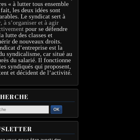
res « à lutter tous ensemble
 fait, les deux idées sont
arables. Le syndicat sert à
r, à s’organiser et à agir
ctivement
pour se défendre
la lutte des classes et
érir de nouveaux droits.
ndicat d’entreprise est la
du syndicalisme, car situé au
près du salarié. Il fonctionne
les syndiqués qui proposent,
tent et décident de l’activité.
CHERCHE
OK
SLETTER
z-vous pour être averti des