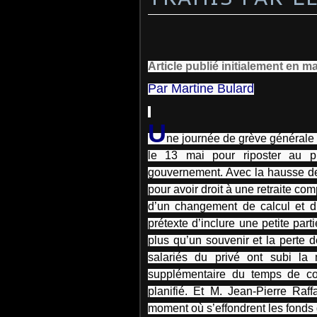
Article publié initialement en m
Par Martine Bulard
U
ne journée de grève générale 
le 13 mai pour riposter au p
gouvernement. Avec la hausse de
pour avoir droit à une retraite co
d’un changement de calcul et d’
prétexte d’inclure une petite part
plus qu’un souvenir et la perte 
salariés du privé ont subi l
supplémentaire du temps de coti
planifié. Et M. Jean-Pierre Raff
moment où s’effondrent les fonds