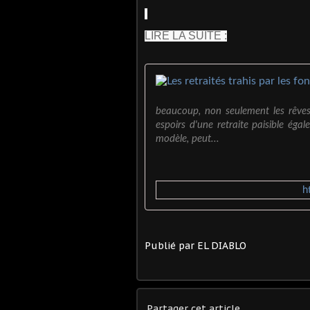
LIRE LA SUITE :
beaucoup, non seulement les rêves
espoirs d'une retraite paisible éga
modèle, peut...
h
Publié par EL DIABLO
Partager cet article