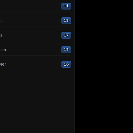
11
l
12
s
17
rier
12
vier
16