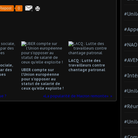
Repost
0
#Unil
#Appe
#NAO
#AVE
LACQ : Lutte des
ociale,
travailleurs contre
ar des
UBER compte sur
chantage patronal
ues
l'Union européenne
#Inté
pour s'opposer au
statut de salarié de
ceux qu'elle exploite !
#Unil
ue ?
«La popularité de Macron remonte»
#Réun
#Unil
#Comi