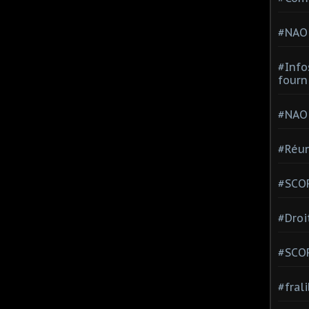
#NAO
#Info
fourn
#NAO
#Réun
#SCOP
#Droi
#SCO
#fral