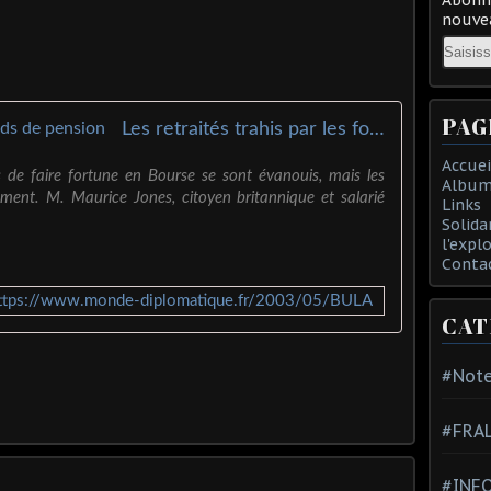
nouvea
Email
PAG
Les retraités trahis par les fonds de pension
Accuei
 de faire fortune en Bourse se sont évanouis, mais les
Album
lement. M. Maurice Jones, citoyen britannique et salarié
Links
Solida
l'expl
Conta
ttps://www.monde-diplomatique.fr/2003/05/BULA
CAT
#Note
#FRA
#INFO