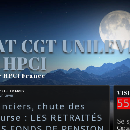
AT CGT UNILE
 HPCI
r HPCI France
t CGT Le Meux
VIS
Unilever
55
anciers, chute des
ourse : LES RETRAITÉS
Se 
ES FONDS DE PENSION
Certa