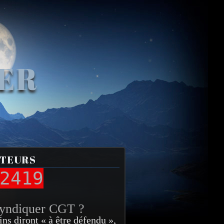
VER
ITEURS
2419
syndiquer CGT ?
ins diront « à être défendu »,