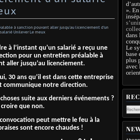
d’aut
eux
». En
insép
s’uni
colle
dans 
conqu
Le sy
 à l’instant qu’un salarié a reçu une
base 
ection pour un entretien préalable à
plus 
t aller jusqu’au licenciement.
avec 
orien
i, 30 ans qu’il est dans cette entreprise
t communique notre direction.
RE
 choses suite aux derniers événements ?
 croire que non.
 convocation peut mettre le feu à la
braises sont encore chaudes !
NEW
Abonne