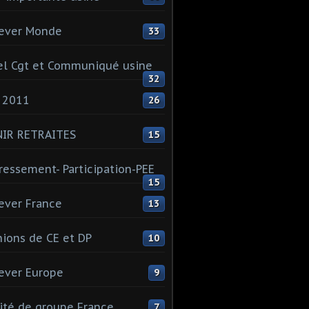
ever Monde
33
l Cgt et Communiqué usine
32
 2011
26
NIR RETRAITES
15
ressement- Participation-PEE
15
ever France
13
ions de CE et DP
10
ever Europe
9
té de groupe France
7