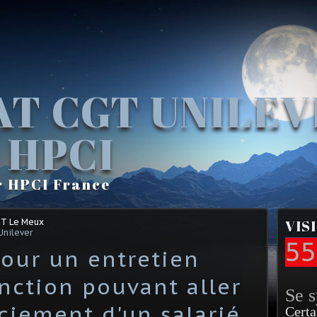
AT CGT UNILE
 HPCI
r HPCI France
GT Le Meux
VIS
Unilever
55
our un entretien
nction pouvant aller
Se 
ciement d'un salarié
Certa