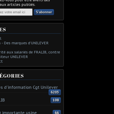
ux articles publiés.
ES
l
 - Des marques d'UNILEVER
rité aux salariés de FRALIB, contre
oiteur UNILEVER
ct
ÉGORIES
s d'information Cgt Unilever
6203
LIB
108
 importante usine
66