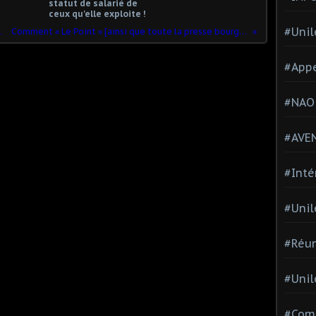
statut de salarié de
ceux qu'elle exploite !
#Unil
e des retraites
Comment « Le Point » [ainsi que toute la presse bourgeoise] ruine le journalisme
#Appe
#NAO
#AVE
#Inté
#Unil
#Réun
#Unil
#Comi