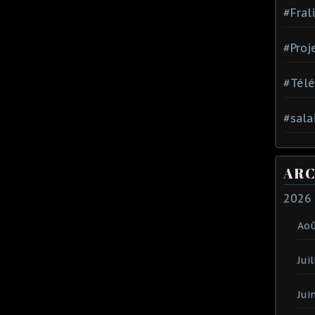
#Fral
#Proj
#Tél
#sala
ARC
2026
Ao
Juil
Jui