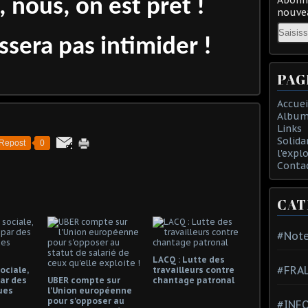
, nous, on est prêt !
nouvea
Email
ssera pas intimider !
PAG
Accuei
Album
Links
Solida
Repost
0
l'expl
Conta
CAT
#Note
LACQ : Lutte des
#FRA
ociale,
travailleurs contre
ar des
UBER compte sur
chantage patronal
ues
l'Union européenne
pour s'opposer au
#INFO