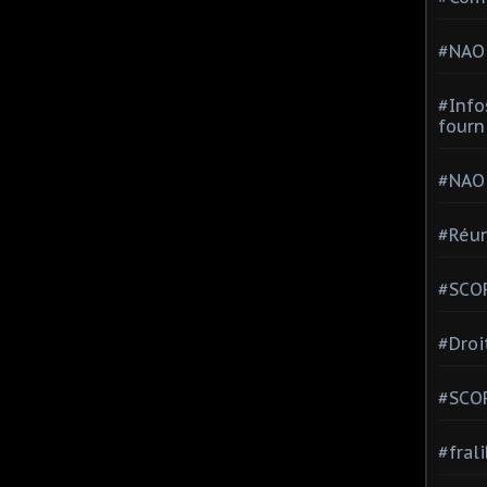
#NAO
#Info
fourn
#NAO
#Réun
#SCOP
#Droi
#SCO
#fral