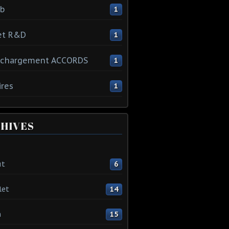
ib
1
et R&D
1
échargement ACCORDS
1
ires
1
HIVES
ût
6
let
14
n
15