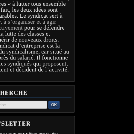
res « à lutter tous ensemble
 fait, les deux idées sont
arables. Le syndicat sert à
r, à s’organiser et à agir
ctivement
pour se défendre
la lutte des classes et
érir de nouveaux droits.
ndicat d’entreprise est la
du syndicalisme, car situé au
près du salarié. Il fonctionne
les syndiqués qui proposent,
tent et décident de l’activité.
CHERCHE
OK
SLETTER
z-vous pour être averti des