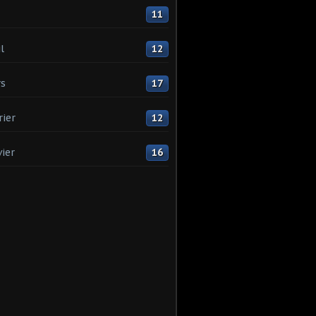
11
l
12
s
17
rier
12
vier
16