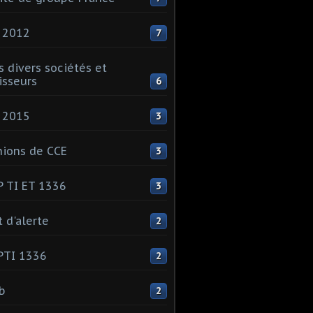
 2012
7
s divers sociétés et
isseurs
6
 2015
3
ions de CCE
3
 TI ET 1336
3
t d'alerte
2
PTI 1336
2
ib
2