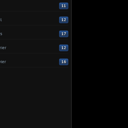
11
l
12
s
17
rier
12
vier
16