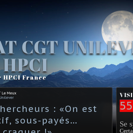
AT CGT UNILE
 HPCI
r HPCI France
T Le Meux
VIS
Unilever
55
hercheurs : «On est
tif, sous-payés…
Se 
a craquer !»
Certa