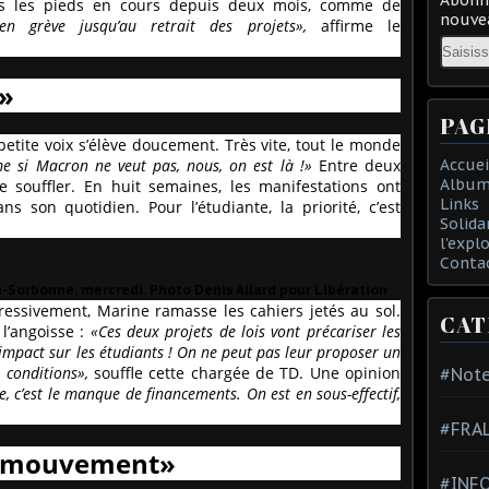
is les pieds en cours depuis deux mois, comme de
nouvea
n grève jusqu’au retrait des projets»,
affirme le
Email
é»
PAG
tite voix s’élève doucement. Très vite, tout le monde
e si Macron ne veut pas, nous, on est là !»
Entre deux
Accuei
Album
 souffler. En huit semaines, les manifestations ont
Links
s son quotidien. Pour l’étudiante, la priorité, c’est
Solida
l'expl
Conta
-Sorbonne, mercredi. Photo Denis Allard pour Libération
ressivement, Marine ramasse les cahiers jetés au sol.
CAT
 l’angoisse :
«Ces deux projets de lois vont précariser les
 impact sur les étudiants ! On ne peut pas leur proposer un
conditions»,
souffle cette chargée de TD. Une opinion
#Note
, c’est le manque de financements. On est en sous-effectif,
#FRA
le mouvement»
#INFO