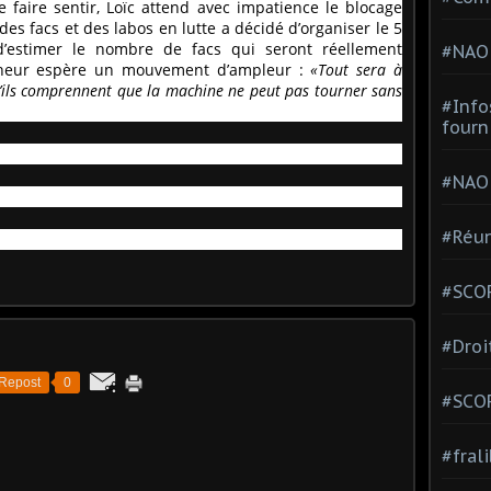
faire sentir, Loïc attend avec impatience le blocage
des facs et des labos en lutte a décidé d’organiser le 5
 d’estimer le nombre de facs qui seront réellement
#NAO
rcheur espère un mouvement d’ampleur :
«Tout sera à
 qu’ils comprennent que la machine ne peut pas tourner sans
#Info
fourn
#NAO
#Réun
#SCOP
#Droi
Repost
0
#SCO
#fral