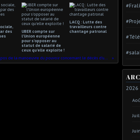
#Fral
#Proj
LACQ : Lutte des
ociale,
travailleurs contre
ar des
UBER compte sur
chantage patronal
ues
l'Union européenne
#Tél
pour s'opposer au
statut de salarié de
ceux qu'elle exploite !
#sala
A propos de la manoeuvre du pouvoir concernant le décès d'un enfant.
ARC
2026
Ao
Juil
Jui