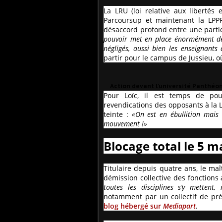
La LRU (loi relative aux libertés 
Parcoursup et maintenant la LPP
désaccord profond entre une parti
pouvoir met en place énormément de p
négligés, aussi bien les enseignants 
partir pour le campus de Jussieu, o
Action devant l’université Panthéon
Pour Loïc, il est temps de po
revendications des opposants à la L
teinte :
«On est en ébullition mais 
mouvement !»
Blocage total le 5 m
Titulaire depuis quatre ans, le 
démission collective des fonctions 
toutes les disciplines s’y mettent
notamment par un collectif de pr
blog hébergé sur
Mediapart
.