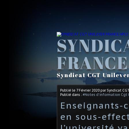
SYNDIC
FRANCE
Syndicat CGT Unileve
Publié le
7 Février 2020
par Syndicat CG
Publié dans :
#Notes d'information Cgt 
Enseignants-c
en sous-effec
l’université v