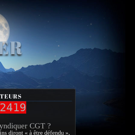
VER
ITEURS
2419
syndiquer CGT ?
ins diront « à être défendu »,