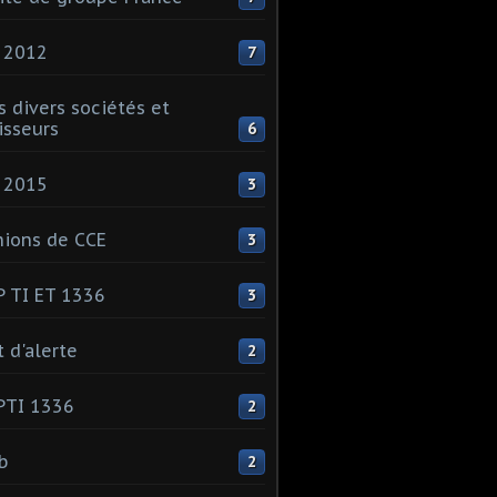
 2012
7
s divers sociétés et
isseurs
6
 2015
3
ions de CCE
3
 TI ET 1336
3
t d'alerte
2
PTI 1336
2
ib
2