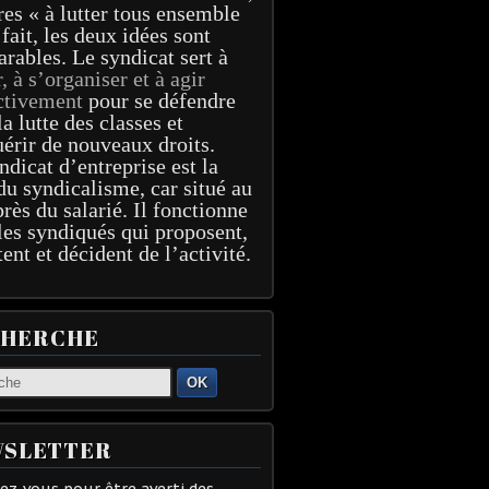
res « à lutter tous ensemble
 fait, les deux idées sont
arables. Le syndicat sert à
r, à s’organiser et à agir
ctivement
pour se défendre
la lutte des classes et
érir de nouveaux droits.
ndicat d’entreprise est la
du syndicalisme, car situé au
près du salarié. Il fonctionne
les syndiqués qui proposent,
tent et décident de l’activité.
CHERCHE
OK
SLETTER
z-vous pour être averti des