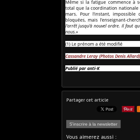
Même si la fatigue commence à se 
total que la coordination nationale 
mars. Pour l’instant, impossible
bloquées, mais l’enseignant-che
l’arrêt jusqu’à nouvel ordre. Il faut
nous.»
(1) Le prénom a été modifié
Cassandre Leray (Photos Denis Allard)
Publié par anti-K
Partager cet article
S'inscrire à la newsletter
Vous aimerez aussi :