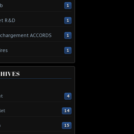
ib
1
et R&D
1
échargement ACCORDS
1
ires
1
HIVES
ût
4
let
14
n
15