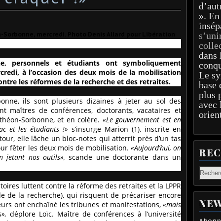
d’aut
». En
insép
s’uni
-Sorbonne, mercredi. Photo Denis Allard pour Libération
colle
dans 
nne, personnels et étudiants ont symboliquement
conqu
rcredi, à l’occasion des deux mois de la mobilisation
Le sy
ntre les réformes de la recherche et des retraites.
base 
plus 
onne, ils sont plusieurs dizaines à jeter au sol des
avec 
sont maîtres de conférences, doctorants, vacataires et
orien
anthéon-Sorbonne, et en colère.
«Le gouvernement est en
ac et les étudiants !»
s’insurge Marion (1), inscrite en
our, elle lâche un bloc-notes qui atterrit près d’un tas
ur fêter les deux mois de mobilisation.
«Aujourd’hui, on
RE
n jetant nos outils
»,
scande une doctorante dans un
oires luttent contre la réforme des retraites et la LPPR
e de la recherche), qui risquent de précariser encore
NEW
heurs ont enchaîné les tribunes et manifestations,
«mais
»,
déplore Loïc. Maître de conférences à l’université
Abonne