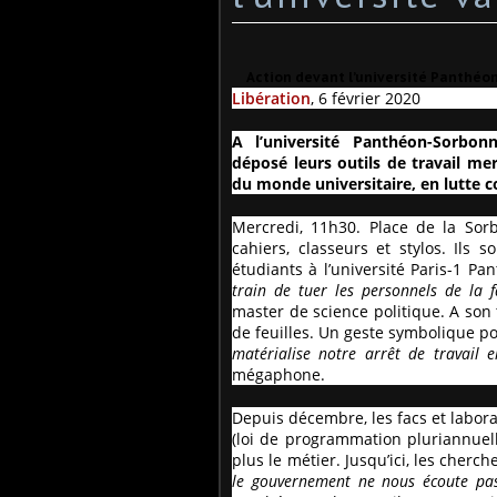
Action devant l’université Panthéon
Libération
, 6 février 2020
A l’université Panthéon-Sorbo
déposé leurs outils de travail me
du monde universitaire, en lutte co
Mercredi, 11h30. Place de la Sorb
cahiers, classeurs et stylos. Ils 
étudiants à l’université Paris-1 P
train de tuer les personnels de la f
master de science politique. A son t
de feuilles. Un geste symbolique po
matérialise notre arrêt de travail e
mégaphone.
Depuis décembre, les facs et laborat
(loi de programmation pluriannuell
plus le métier. Jusqu’ici, les cherc
le gouvernement ne nous écoute pas