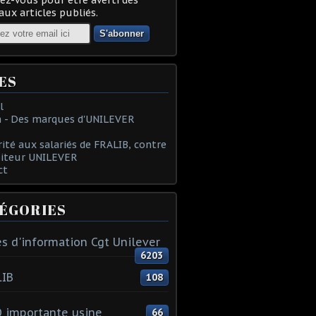
ux articles publiés.
ES
l
 - Des marques d'UNILEVER
rité aux salariés de FRALIB, contre
oiteur UNILEVER
ct
ÉGORIES
s d'information Cgt Unilever
6203
LIB
108
 importante usine
66