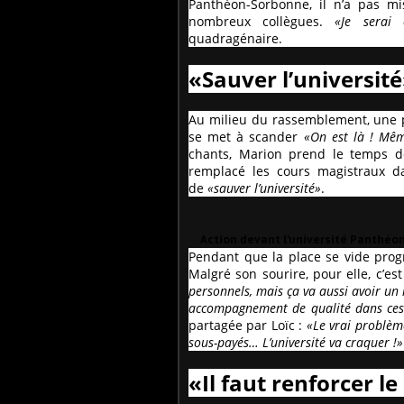
Panthéon-Sorbonne, il n’a pas m
nombreux collègues.
«Je serai e
quadragénaire.
«Sauver l’universit
Au milieu du rassemblement, une pe
se met à scander
«On est là ! Mêm
chants, Marion prend le temps de
remplacé les cours magistraux dan
de
«sauver l’université»
.
Action devant l’université Panthéon
Pendant que la place se vide prog
Malgré son sourire, pour elle, c’est
personnels, mais ça va aussi avoir un
accompagnement de qualité dans ces 
partagée par Loïc :
«Le vrai problème
sous-payés… L’université va craquer !»
«Il faut renforcer 