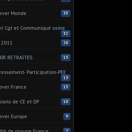
ever Monde
33
l Cgt et Communiqué usine
32
 2011
26
NIR RETRAITES
15
ressement- Participation-PEE
15
ever France
13
ions de CE et DP
10
ever Europe
9
té de groupe France
7