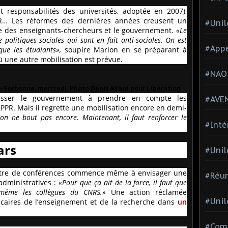
et responsabilités des universités, adoptée en 2007),
R… Les réformes des dernières années creusent un
#Unil
e des enseignants-chercheurs et le gouvernement.
«Le
olitiques sociales qui sont en fait anti-sociales. On est
#Appe
que les étudiants»,
soupire Marion en se préparant à
ù une autre mobilisation est prévue.
#NAO
-Sorbonne, mercredi. Photo Denis Allard pour Libération
usser le gouvernement à prendre en compte les
#AVE
PPR. Mais il regrette une mobilisation encore en demi-
on ne bout pas encore. Maintenant, il faut renforcer le
#Inté
ars
#Unil
maître de conférences commence même à envisager une
#Réun
administratives :
«Pour que ça ait de la force, il faut que
, même les collègues du CNRS.»
Une action réclamée
#Unil
écaires de l’enseignement et de la recherche dans
un
#Comi