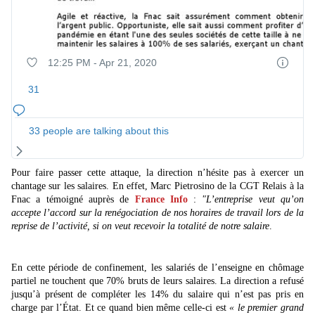
f
12:25 PM - Apr 21, 2020
T
w
i
31
t
t
e
33 people are talking about this
r
A
d
Pour faire passer cette attaque, la direction n’hésite pas à exercer un
s
chantage sur les salaires. En effet, Marc Pietrosino de la CGT Relais à la
i
Fnac a témoigné auprès de
France Info
:
"L’entreprise veut qu’on
n
accepte l’accord sur la renégociation de nos horaires de travail lors de la
f
reprise de l’activité, si on veut recevoir la totalité de notre salaire
.
o
a
n
En cette période de confinement, les salariés de l’enseigne en chômage
d
partiel ne touchent que 70% bruts de leurs salaires. La direction a refusé
p
jusqu’à présent de compléter les 14% du salaire qui n’est pas pris en
r
charge par l’État. Et ce quand bien même celle-ci est
« le premier grand