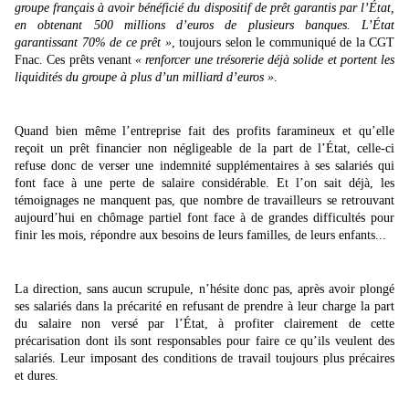
i
groupe français à avoir bénéficié du dispositif de prêt garantis par l’État,
v
en obtenant 500 millions d’euros de plusieurs banques. L’État
a
garantissant 70% de ce prêt »
, toujours selon le communiqué de la CGT
c
Fnac. Ces prêts venant
« renforcer une trésorerie déjà solide et portent les
y
liquidités du groupe à plus d’un milliard d’euros »
.
Quand bien même l’entreprise fait des profits faramineux et qu’elle
reçoit un prêt financier non négligeable de la part de l’État, celle-ci
refuse donc de verser une indemnité supplémentaires à ses salariés qui
font face à une perte de salaire considérable. Et l’on sait déjà, les
témoignages ne manquent pas, que nombre de travailleurs se retrouvant
aujourd’hui en chômage partiel font face à de grandes difficultés pour
finir les mois, répondre aux besoins de leurs familles, de leurs enfants...
La direction, sans aucun scrupule, n’hésite donc pas, après avoir plongé
ses salariés dans la précarité en refusant de prendre à leur charge la part
du salaire non versé par l’État, à profiter clairement de cette
précarisation dont ils sont responsables pour faire ce qu’ils veulent des
salariés. Leur imposant des conditions de travail toujours plus précaires
et dures.