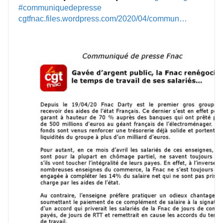
#
communiquedepresse
h
cgtfnac.files.wordpress.com/2020/04/commun
t
i
…
t
q
p
u
s
e
:
d
/
e
/
p
r
e
s
s
e
3
d
e
f
.
p
d