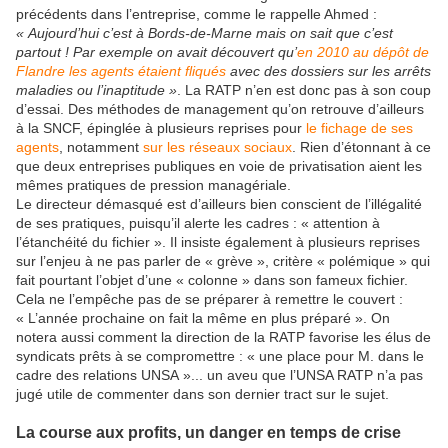
précédents dans l’entreprise, comme le rappelle Ahmed :
« Aujourd’hui c’est à Bords-de-Marne mais on sait que c’est
partout ! Par exemple on avait découvert qu’
en 2010 au dépôt de
Flandre les agents étaient fliqués
avec des dossiers sur les arrêts
maladies ou l’inaptitude »
. La RATP n’en est donc pas à son coup
d’essai. Des méthodes de management qu’on retrouve d’ailleurs
à la SNCF, épinglée à plusieurs reprises pour
le fichage de ses
agents
, notamment
sur les réseaux sociaux
. Rien d’étonnant à ce
que deux entreprises publiques en voie de privatisation aient les
mêmes pratiques de pression managériale.
Le directeur démasqué est d’ailleurs bien conscient de l’illégalité
de ses pratiques, puisqu’il alerte les cadres : « attention à
l’étanchéité du fichier ». Il insiste également à plusieurs reprises
sur l’enjeu à ne pas parler de « grève », critère « polémique » qui
fait pourtant l’objet d’une « colonne » dans son fameux fichier.
Cela ne l’empêche pas de se préparer à remettre le couvert :
« L’année prochaine on fait la même en plus préparé ». On
notera aussi comment la direction de la RATP favorise les élus de
syndicats prêts à se compromettre : « une place pour M. dans le
cadre des relations UNSA »... un aveu que l’UNSA RATP n’a pas
jugé utile de commenter dans son dernier tract sur le sujet.
La course aux profits, un danger en temps de crise