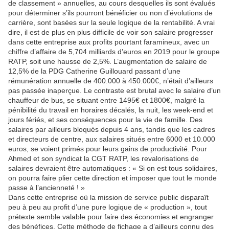
de classement » annuelles, au cours desquelles ils sont évalués
pour déterminer s’ils pourront bénéficier ou non d’évolutions de
carrière, sont basées sur la seule logique de la rentabilité. A vrai
dire, il est de plus en plus difficile de voir son salaire progresser
dans cette entreprise aux profits pourtant faramineux, avec un
chiffre d’affaire de 5,704 milliards d’euros en 2019 pour le groupe
RATP, soit une hausse de 2,5%. L’augmentation de salaire de
12,5% de la PDG Catherine Guillouard passant d’une
rémunération annuelle de 400.000 à 450.000€, n’était d’ailleurs
pas passée inaperçue. Le contraste est brutal avec le salaire d’un
chauffeur de bus, se situant entre 1495€ et 1800€, malgré la
pénibilité du travail en horaires décalés, la nuit, les week-end et
jours fériés, et ses conséquences pour la vie de famille. Des
salaires par ailleurs bloqués depuis 4 ans, tandis que les cadres
et directeurs de centre, aux salaires situés entre 6000 et 10.000
euros, se voient primés pour leurs gains de productivité. Pour
Ahmed et son syndicat la CGT RATP, les revalorisations de
salaires devraient être automatiques : « Si on est tous solidaires,
on pourra faire plier cette direction et imposer que tout le monde
passe à l’ancienneté ! »
Dans cette entreprise où la mission de service public disparaît
peu à peu au profit d’une pure logique de « production », tout
prétexte semble valable pour faire des économies et engranger
des bénéfices. Cette méthode de fichage a d’ailleurs connu des