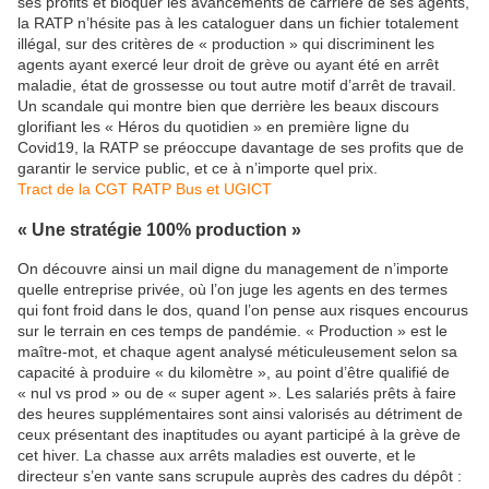
ses profits et bloquer les avancements de carrière de ses agents,
la RATP n’hésite pas à les cataloguer dans un fichier totalement
illégal, sur des critères de « production » qui discriminent les
agents ayant exercé leur droit de grève ou ayant été en arrêt
maladie, état de grossesse ou tout autre motif d’arrêt de travail.
Un scandale qui montre bien que derrière les beaux discours
glorifiant les « Héros du quotidien » en première ligne du
Covid19, la RATP se préoccupe davantage de ses profits que de
garantir le service public, et ce à n’importe quel prix.
Tract de la CGT RATP Bus et UGICT
« Une stratégie 100% production »
On découvre ainsi un mail digne du management de n’importe
quelle entreprise privée, où l’on juge les agents en des termes
qui font froid dans le dos, quand l’on pense aux risques encourus
sur le terrain en ces temps de pandémie. « Production » est le
maître-mot, et chaque agent analysé méticuleusement selon sa
capacité à produire « du kilomètre », au point d’être qualifié de
« nul vs prod » ou de « super agent ». Les salariés prêts à faire
des heures supplémentaires sont ainsi valorisés au détriment de
ceux présentant des inaptitudes ou ayant participé à la grève de
cet hiver. La chasse aux arrêts maladies est ouverte, et le
directeur s’en vante sans scrupule auprès des cadres du dépôt :