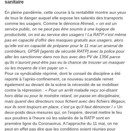
sanitaire
En pleine pandémie, cette course à la rentabilité montre aux yeux
de tous le danger auquel elle expose les salariés des transports
comme les usagers. Comme le dénonce Ahmed,
« on est un
service public, on ne peut pas être soumis à une logique de
productivité, on est au service des usagers ! La RATP n’est même
pas en capacité d’offrir des masques gratuits aux usagers, alors
qu’elle est en capacité de préparer pour le 11 mai un arsenal de
contrôleurs, GPSR [agents de sécurité RATP] avec la police pour
aller les sanctionner dans nos bus avec des PV de 135€ parce
qu’ils n’auront peut-être pas eu la chance de trouver un masquer
ou les moyens de s’en payer un ».
Pour ce syndicaliste réprimé, dont le conseil de discipline a été
reporté à l’après-confinement, ce nouveau scandale remet
également au devant de la scène la nécessité de se mobiliser
contre la répression :
« Pour un arrêt maladie reçu soi-disant
hors délai ou pour le moindre retard, on passe en disciplinaire,
mais quand des directeurs nous fichent avec des fichiers illégaux,
eux ils sont toujours en place, c’est ça qu’il faut dénoncer ! »
Un
deux-poids deux-mesures qui, on l’espère, devrait mettre le feu
aux poudres à l’heure où les salariés de la RATP sont en
première ligne du Coronavirus. A l’approche du 11 mai, on ne
peut en effet pas dire que les conditions soient réunies pour