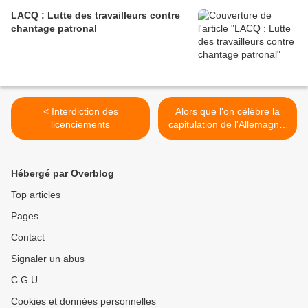
LACQ : Lutte des travailleurs contre
chantage patronal
< Interdiction des
Alors que l'on célèbre la
licenciements
capitulation de l'Allemagne,
il y a 80 ans, il est bon de
rappeler qu'Adolf Hitler et
les nazis furent porter au
Hébergé par Overblog
pouvoir par les Krupp et
Thyssen, la grande
Top articles
industrie et la finance
Pages
allemandes et que ceux-ci
continuent de régner depuis
Contact
1945 et dominent l'Union
européenne >
Signaler un abus
C.G.U.
Cookies et données personnelles