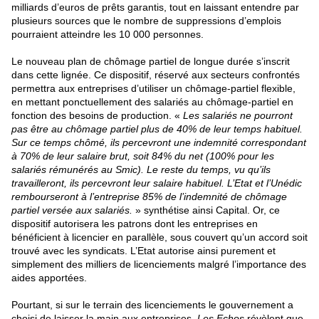
milliards d’euros de prêts garantis, tout en laissant entendre par
plusieurs sources que le nombre de suppressions d’emplois
pourraient atteindre les
10 000 personnes
.
Le nouveau plan de chômage partiel de longue durée s’inscrit
dans cette lignée. Ce dispositif, réservé aux secteurs confrontés
permettra aux entreprises d’utiliser un chômage-partiel flexible,
en mettant ponctuellement des salariés au chômage-partiel en
fonction des besoins de production. «
Les salariés ne pourront
pas être au chômage partiel plus de 40% de leur temps habituel.
Sur ce temps chômé, ils percevront une indemnité correspondant
à 70% de leur salaire brut, soit 84% du net (100% pour les
salariés rémunérés au Smic). Le reste du temps, vu qu’ils
travailleront, ils percevront leur salaire habituel. L’Etat et l’Unédic
rembourseront à l’entreprise 85% de l’indemnité de chômage
partiel versée aux salariés.
»
synthétise ainsi Capital
. Or, ce
dispositif autorisera les patrons dont les entreprises en
bénéficient à licencier en parallèle, sous couvert qu’un accord soit
trouvé avec les syndicats. L’Etat autorise ainsi purement et
simplement des milliers de licenciements malgré l’importance des
aides apportées.
Pourtant, si sur le terrain des licenciements le gouvernement a
choisi de laisser la main aux entreprises,
Les Echos
révèlent que