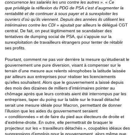
concurrence les salariés les uns contre les autres
». «
Ce
que privilégie la réflexion du PDG de PSA c’est d’augmenter la
rentabilité et de continuer à sous payer et à surexploiter les
ouvriers d’où qu’ils viennent. Depuis des années ils utilisent les
intérimaires contre les CDI
» ajoutait par ailleurs le délégué CGT
central. De fait, on peut légitimement se scandaliser
des
tentatives de dumping social de PSA, qui s’appuie sur la
surexploitation de travailleurs étrangers
pour tenter de rétablir
ses profits.
Pourtant, comment ne pas voir derrière la mesure qu’étudierait le
gouvernement une pure diversion, visant à compenser sur le
terrain d’une mesure aux relents xénophobes la latitude laissée
par ailleurs aux entreprises pour réaliser les licenciements
qu’elles souhaitent. Alors que le gouvernement a laissé depuis
des mois des dizaines de milliers d’intérimaires pointer au
chômage après que leurs contrats aient été interrompus par les
entreprises, taper du poing sur la table sur le travail détaché
serait une mesure idéale pour Macron, permettant de donner
l’illusion que les aides du gouvernement seraient
« conditionnées » et de faire du pied aux électeurs de droite et
d’extrême-droite. En outre, elle permettrait de braquer le
projecteur sur les « travailleurs détachés », coupables idéaux des
suppressions d’emplois pour le gouvernement, alors même que