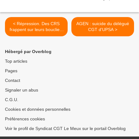
< Répression. Des CRS
AGEN : suicide du délégué
frappent sur leurs boucliers
CGT d'UPSA >
pour intimider les
manifestants place de la
République
Hébergé par Overblog
Top articles
Pages
Contact
Signaler un abus
C.G.U.
Cookies et données personnelles
Préférences cookies
Voir le profil de Syndicat CGT Le Meux sur le portail Overblog